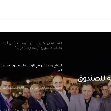
أهلي دبي الإماراتي
ريد
المسلماني يهدي سفير أندونيسيا أغاني أم كلث
وكتاب ماسبيرو “إسلام بلا أحزاب”
افتتاح وحدة البرامج الوقائية للصندوق بمنطق
البر
احتفالات جماهير طرابزون سبور بصفقة القرن
صلاح
 سبور بصفقة
الرئيس السيسي يستقبل ملك مملكة البحرين
الشقيقة اليوم
محافظ الجيزة يهنئ لواء حاتم حسن مدير أمن ا