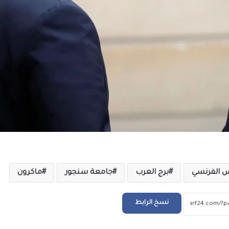
الرئيس السيسي يجري اتصالاً هاتفياً مع رئيس 
جمهورية اليونان
الملايين في استقبال صلاح في المطار عقب و
تركيا للانضمام لنادي طرابزون
التعليم العالي: انطلاق أعمال المرحلة الأولى ل
الإلكتروني للقبول بالجامعات الحكومية والمعا
للعام الجامعي 2026/2027
س الفرنسي
برج العرب
جامعة سنجور
ماكرون
بعد ظهور صلاح بقميص النادي.. طرابزون يتص
محركات البحث
نسخ الرابط
بيزيرا يخبر الزمالك برغبته في الانتقال إلى نادي