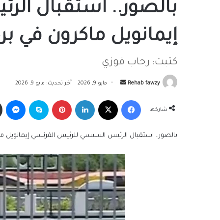
بالصور.. استقبال ال
إيمانويل ماكرون في بر
كتبت: رحاب فوزي
أرسل
Rehab fawzy
مايو 9, 2026
آخر تحديث: مايو 9, 2026
بريدا
فيسبوك
‫X
لينكدإن
بينتيريست
سكايب
ما
إلكترونيا
شاركها
بالصور.. استقبال الرئيس السيسي للرئيس الفرنسي إيمانويل م