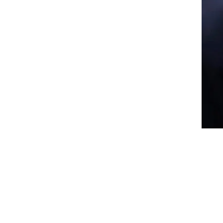
وزراء
صوله
لتنسيق
هد
در
 شباب