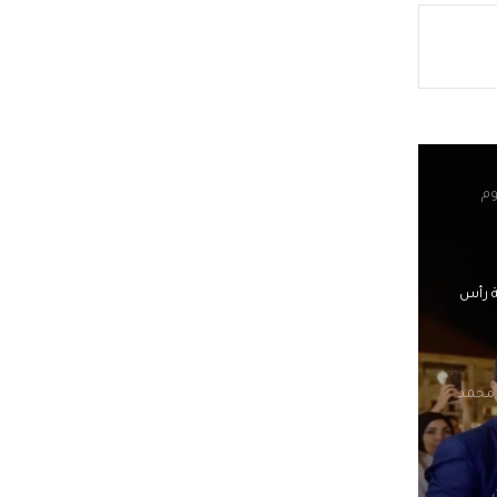
وم
ة رأس
 محمد
لجيزة