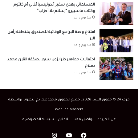
المسلماني يهدي سفير أندونيسيا أغاني أم كلثوم
وكتاب ماسبيرو “إسلام بلا أحزاب”
منذ يوم واحد
افتتاح وحدة البرامج الوقائية للصندوق بمنطقة رأس
البر
منذ يوم واحد
احتفالات جماهير طرابزون سبور بصفقة القرن محمد
صلاح
منذ يوم واحد
حرف 24 © حقوق النشر 2026، جميع الحقوق محفوظة. تم التطوير بواسطة
Webline Masters
عن الجريدة
تواصل معنا
للاعلان
سياسة الخصوصية
فيسبوك
‫YouTube
انستقرام