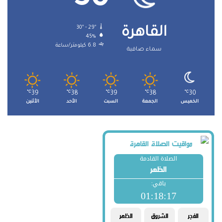
30º - 29º
القاهرة
45%
6.8 كيلومتر/ساعة
سماء صافية
℃
39
℃
38
℃
39
℃
38
℃
30
الخميس
الجمعة
السبت
الأحد
الأثنين