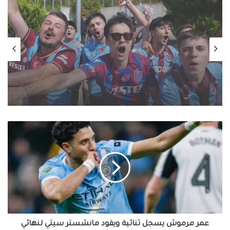
معرض الصور
منذ يوم واحد
محافظات
احتفالات جماهير طرابزون سبور بصفقة القرن
منذ يوم واحد
محمد صلاح
عمر
مرموش
افتتاح وحدة البرامج الوقائية للصندوق بمنطقة
يسجل
رأس البر
ثنائية
ويقود
مانشستر
سيتي
لنهائي
كأس
الرابطة
عمر مرموش يسجل ثنائية ويقود مانشستر سيتي لنهائي