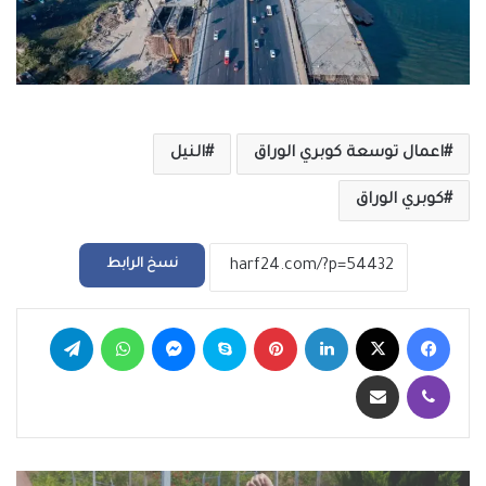
اعمال توسعة كوبري الوراق
النيل
كوبري الوراق
نسخ الرابط
فيسبوك
‫X
لينكدإن
بينتيريست
سكايب
ماسنجر
واتساب
تيلقرام
ڤايبر
مشاركة عبر البريد