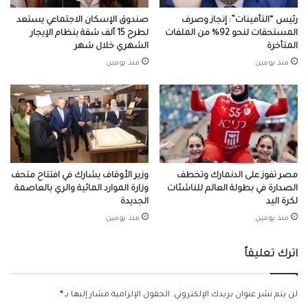
رئيس “التأمينات”: إنجاز وصرف
صندوق الإسكان الاجتماعي يستعد
المستحقات لنحو 92% من الملفات
لطرح 15 ألف شقة بنظام الإيجار
المتأخرة
الشهري خلال شهر
منذ يومين
منذ يومين
مصر تفوز على الدنمارك وتخطف
وزير الأوقاف يشارك في افتتاح متحف
الصدارة في بطولة العالم للناشئات
وزارة الموارد المائية والري بالعاصمة
لكرة اليد
الجديدة
منذ يومين
منذ يومين
اترك تعليقاً
لن يتم نشر عنوان بريدك الإلكتروني.
الحقول الإلزامية مشار إليها بـ
*