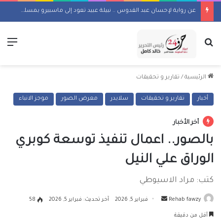
عن رواية لإحسان عبد القدوس .. نبيلة عبيد تعود إلى ماسبيرو بمسلسل إذاعي
بحث عن
الق
الرئيسية
/
تقارير و تحقيقات
أخبار
تقارير و تحقيقات
سلايدر
معرض الصور
موجز الانباء
أخر الأخبار
بالصور.. اعمال تنفيذ توسعة كوبري
الوراق علي النيل
كتب: مراد الاسيوطي
أرسل
Rehab fawzy
فبراير 5, 2026
آخر تحديث: فبراير 5, 2026
58
بريدا
أقل من دقيقة