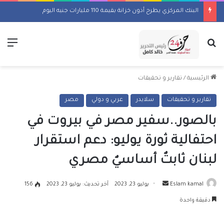
البنك المركزي يطرح أذون خزانة بقيمة 110 مليارات جنيه اليوم
بحث عن
الق
الرئيسية
/
تقارير و تحقيقات
تقارير و تحقيقات
سلايدر
عربي و دولي
مصر
بالصور..سفير مصر في بيروت في
احتفالية ثورة يوليو: دعم استقرار
لبنان ثابتٌ أساسيٌ مصري
أرسل
Eslam kamal
يوليو 23, 2023
آخر تحديث: يوليو 23, 2023
156
بريدا
دقيقة واحدة
إلكترونيا