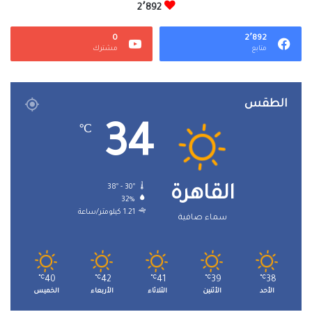
2٬892
0
2٬892
متابع
مشترك
الطقس
34
℃
38º - 30º
القاهرة
32%
1.21 كيلومتر/ساعة
سماء صافية
℃
40
℃
42
℃
41
℃
39
℃
38
الأحد
الأثنين
الثلاثاء
الأربعاء
الخميس