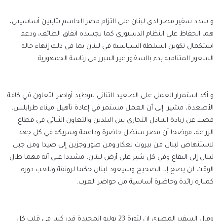
و شدد سفير مصر لدى لبنان على التزام مصر الحاسم بثابتين أساسيين،
هما الحفاظ على النظام الدستوري كما يجسده اتفاق الطائف، ودعم
استكمال تكوين السلطة السياسية في لبنان بما في ذلك إنهاء حالة
الشغور المتنامية بدء بالشغور غير المبرر في رئاسة الجمهورية.
و أكد استمرار العمل على الصعيد الثنائي لتوطيد أواصر التعاون في كافة
الأصعدة، مشيرا إلى أن العمل مستمر في إعادة تأهيل ميناء طرابلس،
فضلا عن زيادة التبادل التجاري بين البلدين والتعاون الثنائي في قطاع
الزراعة، موضحا أن مصر ستظل حاضرة وداعمة وشريكة في كل جهد
لاستنهاض لبنان من بيروت لعكار ومن صور وجزين إلى صيدا ومن جبل
لبنان إلى البقاغ وفي كل شبر على أرض لبنان، مشددا على أنه مهما طال
الوقت لن يصح إلا الصحيح وسيعود لبنان حكما لرونقة وللعب دوره
كمنارة رائدة وحاضرة أساسية من حواضر العرب.
وقال السفير المصري إن لثورة 23 يوليو المجيدة قدر كبير في قلب كل