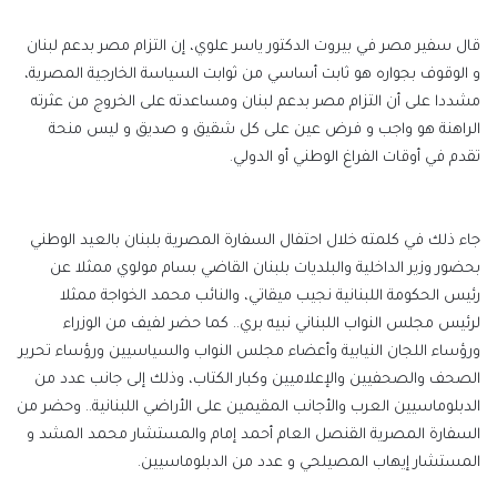
قال سفير مصر في بيروت الدكتور ياسر علوي، إن التزام مصر بدعم لبنان
و الوقوف بجواره هو ثابت أساسي من ثوابت السياسة الخارجية المصرية،
مشددا على أن التزام مصر بدعم لبنان ومساعدته على الخروج من عثرته
الراهنة هو واجب و فرض عين على كل شقيق و صديق و ليس منحة
تقدم في أوقات الفراغ الوطني أو الدولي.
جاء ذلك في كلمته خلال احتفال السفارة المصرية بلبنان بالعيد الوطني
بحضور وزير الداخلية والبلديات بلبنان القاضي بسام مولوي ممثلا عن
رئيس الحكومة اللبنانية نجيب ميقاتي، والنائب محمد الخواجة ممثلا
لرئيس مجلس النواب اللبناني نبيه بري.. كما حضر لفيف من الوزراء
ورؤساء اللجان النيابية وأعضاء مجلس النواب والسياسيين ورؤساء تحرير
الصحف والصحفيين والإعلاميين وكبار الكتاب، وذلك إلى جانب عدد من
الدبلوماسيين العرب والأجانب المقيمين على الأراضي اللبنانية.. وحضر من
السفارة المصرية القنصل العام أحمد إمام والمستشار محمد المشد و
المستشار إيهاب المصيلحي و عدد من الدبلوماسيين.