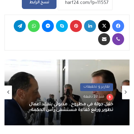
نسخ الرابط
فيسبوك
‫X
لينكدإن
بينتيريست
سكايب
ماسنجر
واتساب
تيلقرام
ڤايبر
مشاركة عبر البريد
تقارير و تحقيقات
منذ 22 دقيقة
خلال جولة في مطروح.. مدبولي يتفقد أعمال
تطوير ورفع كفاءة مستشفى رأس الحكمة