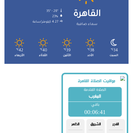
35º - 28º
القاهرة
23%
4.27 كيلومتر/ساعة
سماء صافية
℃
42
℃
40
℃
39
℃
38
℃
34
السبت
الأحد
الأثنين
الثلاثاء
الأربعاء