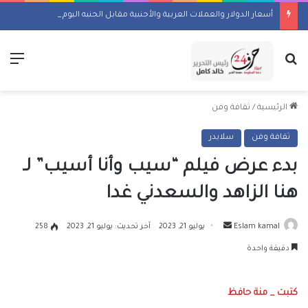
أسعار الدولار والعملات العربية والأجنبية مقابل الجنيه اليوم السبت 8 أغسطس 2026
بحث عن
الق
الرئيسية
/
ثقافة وفن
ثقافة وفن
سلايدر
بدء عرض فيلم “سيب وأنا أسيب” لـ
هنا الزاهد والسعدني غدا
أرسل
Eslam kamal
يوليو 21, 2023
آخر تحديث: يوليو 21, 2023
258
بريدا
دقيقة واحدة
إلكترونيا
كتبت _ منة حافظ