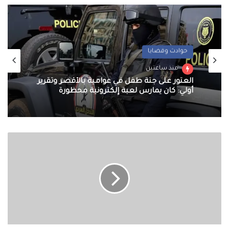
حوادث وقضايا
منذ ساعتين
العثور على جثة طفل في عوامية بالأقصر وتقرير
أولي: كان يمارس لعبة إلكترونية محظورة
The
Flash
يحصد
267
مليون
دولار
حول
العالم