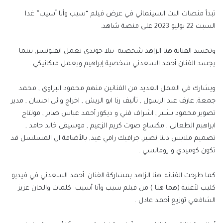
تبدأ منصات البث السينمائي في عرض فيلم “سيب وأنا أسيب” غدا
السبت 22 يوليو 2023 على منصة شاهد.
وتجسد الفنانة هنا الزاهد شخصية بيلا جوندي تعمل انفلونسر, بينما
يجسد الفنان أحمد السعدني شخصية إبراهيم ويعمل ميكانيكي .
ويشارك في العمل العديد من الفنانين منهم محمود البزاوي , محمد
جمعة, عارف عبد الرسول , تأليف رنا ابو الريش , اخراج وائل احسان , مدير
تصوير محمود بشير , اشراف فني و ديكور أحمد عباس صابر , مونتاج
ابراهبم الطعاني , مكساج صوت كريم الزعيم , موسيقي خالد حامد ,
تصميم ملابس دينا نصير, جرافيك رامي عيد, بالأضافة ان المسلسل قد
تكون كوميدي و رومانسي .
كما طرحت الفنانة: هنا الزاهد بمشاركة الفنان :أحمد السعدني في فيديو
كليب لأغنية (هما هنا ) من فيلم سيب وأنا أسيب كلمات والحان عزيز
الشافعي توزيع أحمد عادل .