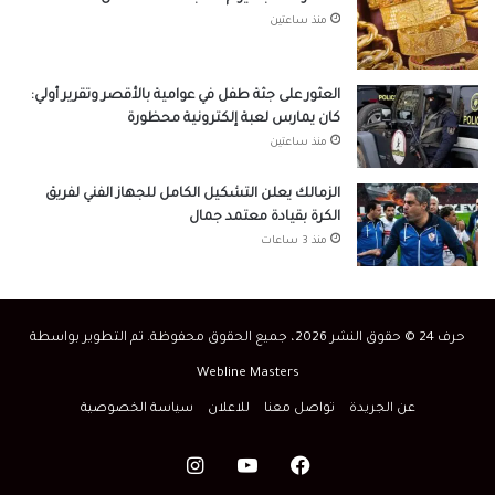
منذ ساعتين
العثور على جثة طفل في عوامية بالأقصر وتقرير أولي:
كان يمارس لعبة إلكترونية محظورة
منذ ساعتين
الزمالك يعلن التشكيل الكامل للجهاز الفني لفريق
الكرة بقيادة معتمد جمال
منذ 3 ساعات
حرف 24 © حقوق النشر 2026، جميع الحقوق محفوظة. تم التطوير بواسطة
Webline Masters
عن الجريدة
تواصل معنا
للاعلان
سياسة الخصوصية
فيسبوك
‫YouTube
انستقرام