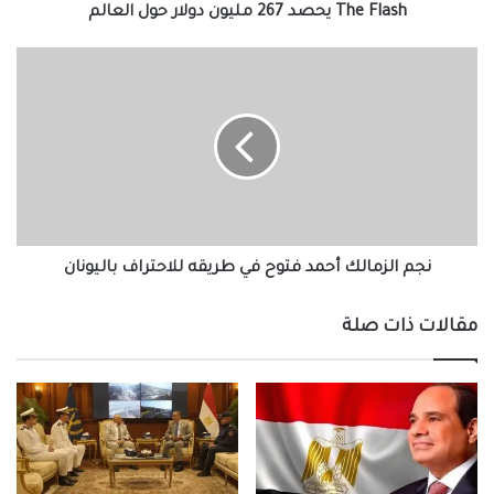
The Flash يحصد 267 مليون دولار حول العالم
نجم
الزمالك
أحمد
فتوح
في
طريقه
للاحتراف
باليونان
نجم الزمالك أحمد فتوح في طريقه للاحتراف باليونان
مقالات ذات صلة