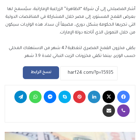
أشار المصيلحي إلى أن شركة “الظاهرة” الزراعية الإماراتية، سيُسمح لها
بعرض القمح المستورد إلى مصر خلال المشاركة في المناقصات الدولية
التي تجريها الحكومة بشكل دوري، مضيفاً أن سداد هذه الواردات سيكون
من خلال التمويل الذي أتاحته دولة الإمارات.
يكفي مخزون القمح المصري لتغطية 4.7 شهر من الاستهلاك المحلي
حسب الوزير، بينما تكفي مخزونات الزيت النباتي لمدة 3.9 شهر.
نسخ الرابط
فيسبوك
‫X
لينكدإن
بينتيريست
سكايب
ماسنجر
واتساب
تيلقرام
ڤايبر
مشاركة عبر البريد