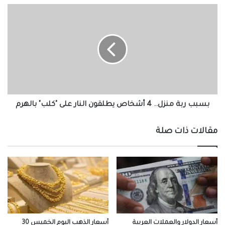
بسبب
ربة
منزل..
4
أشخاص
يطلقون
النار
على
"كلب"
بالهرم
بسبب ربة منزل.. 4 أشخاص يطلقون النار على "كلب" بالهرم
مقالات ذات صلة
أسعار الدولار والعملات العربية
أسعار الذهب اليوم الخميس 30