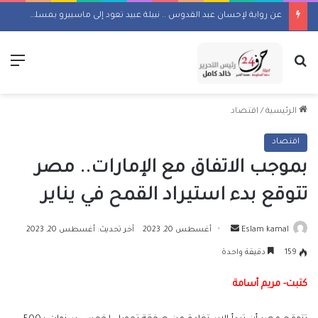
عن رواية لإحسان عبد القدوس .. نبيلة عبيد تعود إلى ماسبيرو بمسلسل إذاعي
بحث عن
الق
الرئيسية
/
اقتصاد
اقتصاد
بموجب الاتفاق مع الإمارات.. مصر
تتوقع بدء استيراد القمح في يناير
أرسل
Eslam kamal
أغسطس 20, 2023
آخر تحديث: أغسطس 20, 2023
بريدا
159
دقيقة واحدة
إلكترونيا
كتبت- مريم أسامة