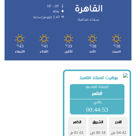
38º - 28º
القاهرة
45%
2.47 كيلومتر/ساعة
سماء صافية
℃
43
℃
41
℃
39
℃
38
℃
38
السبت
الأحد
الأثنين
الثلاثاء
الأربعاء