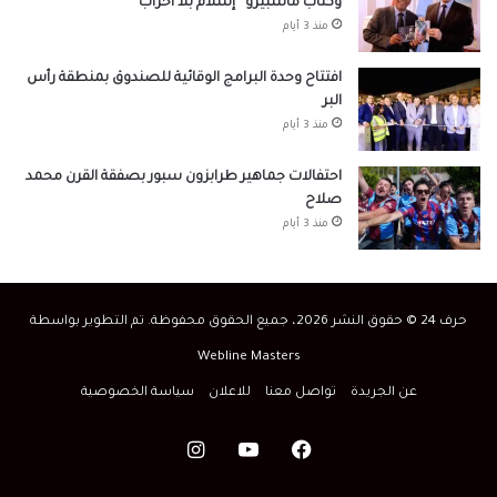
وكتاب ماسبيرو “إسلام بلا أحزاب”
منذ 3 أيام
افتتاح وحدة البرامج الوقائية للصندوق بمنطقة رأس
البر
منذ 3 أيام
احتفالات جماهير طرابزون سبور بصفقة القرن محمد
صلاح
منذ 3 أيام
حرف 24 © حقوق النشر 2026، جميع الحقوق محفوظة. تم التطوير بواسطة
Webline Masters
عن الجريدة
تواصل معنا
للاعلان
سياسة الخصوصية
فيسبوك
‫YouTube
انستقرام