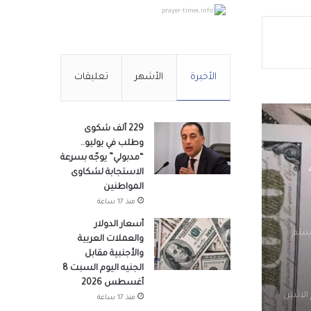
prayer-times.info
 في
الأخيرة
الأشهر
تعليقات
جتماعي يستعد لطرح 15 ألف
229 ألف شكوى
وطلب في يوليو..
“مدبولي” يوجّه بسرعة
لأجنبية اليوم الثلاثاء 4
الاستجابة لشكاوى
المواطنين
منذ 17 ساعة
أسعار الدولار
يستم
والعملات العربية
والأجنبية مقابل
الجنيه اليوم السبت 8
أغسطس 2026
الاثنين
منذ 17 ساعة