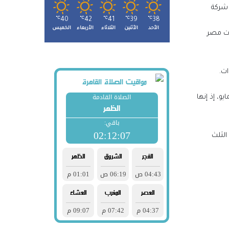
ً، وهي شركة
℃
40
℃
42
℃
41
℃
39
℃
38
الأحد
الأثنين
الثلاثاء
الأربعاء
الخميس
دت مصر
ت.
و، إذ إنها
مزرعتك
الثلث