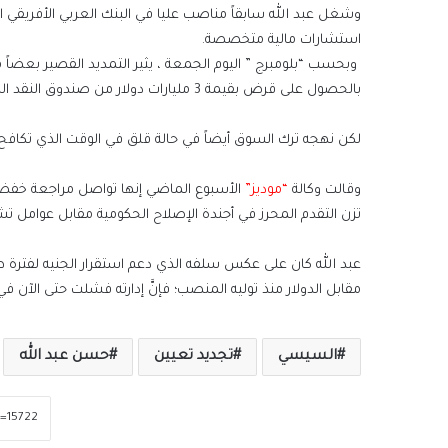
وشغل عبد الله سابقاً مناصب عليا في البنك العربي الأفريق
استشارات مالية متخصصة.
وبحسب “بلومبرج ” اليوم الجمعة ، يثير التمديد القصير بعضا
بالحصول على قرض بقيمة 3 مليارات دولار من صندوق النقد الدولي.
لكن نهجه ترك السوق أيضاً في حالة قلق في الوقت الذي تكافح
وقالت وكالة
“موديز”
الأسبوع الماضي إنها تواصل مراجعة خفض الت
تزن التقدم المحرز في أجندة الإصلاح الحكومية مقابل عوامل ت
عبد الله كان على عكس سلفه الذي دعم استقرار الجنيه لفترة 
مقابل الدولار منذ توليه المنصب؛ فإنَّ إدارته فشلت حتى الآن
السيسي
تجديد تعيين
حسن عبد الله