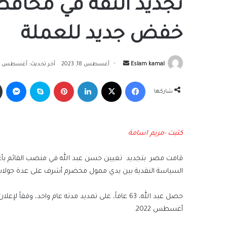
تجديد الثقة في محافظ
خفض جديد للعملة
أرسل
Eslam kamal
أغسطس 18, 2023
آخر تحديث: أغسطس 18, 2023
بريدا
فيسبوك
‫X
لينكدإن
بينتيريست
سكايب
ما
إلكترونيا
شاركها
كتبت -مريم اسامة
قامت مصر بتجديد تعيين حسن عبد الله في منصب القائم بأعمال
السياسة النقدية بين يدي ممول مخضرم أشرف على عدة جولات 
حصل عبد الله، 63 عاماً، على تمديد مدته عام واحد،
أغسطس 2022.