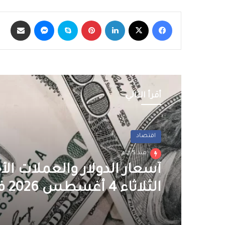
فيسبوك
‫X
لينكدإن
بينتيريست
سكايب
ماسنجر
مشاركة عبر الب
أقرأ التالي
اقتصاد
منذ 5 أيام
أسعار الدولار والعملات الأج
الثلاثاء 4 أغسطس 2026 في مصر