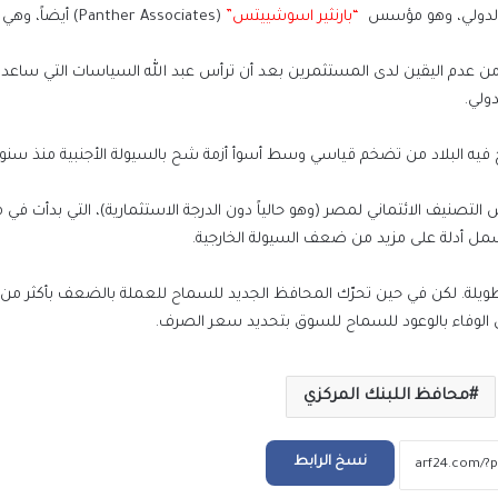
ي الدولي، وهو مؤسس
“بارنثير اسوشييتس”
(Panther Associates) أيضا
ً من عدم اليقين لدى المستثمرين بعد أن ترأس عبد الله السياسات التي ساع
 فيه البلاد من تضخم قياسي وسط أسوأ أزمة شح بالسيولة الأجنبية منذ سنوا
صنيف الائتماني لمصر (وهو حالياً دون الدرجة الاستثمارية)، التي بدأت في ماي
إقبال كبير من المصريين بالخارج على مبادرة “
في مصر”
شمل أدلة على مزيد من ضعف السيولة الخارجية.
طويلة. لكن في حين تحرّك المحافظ الجديد للسماح للعملة بالضعف بأكثر من 
أسعار الذهب اليوم الأحد 2 أغسطس 2026
 في الوفاء بالوعود للسماح للسوق بتحديد سعر الصرف.
أسعار الذهب اليوم السبت 1 أغسطس 2026
محافظ اللبنك المركزي
نسخ الرابط
أسعار الدولار والعملات العربية والأجنبية اليوم
السبت 1 أغسطس 2026