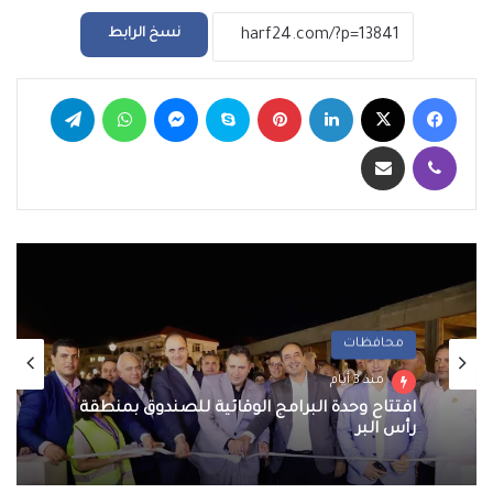
نسخ الرابط
فيسبوك
‫X
لينكدإن
بينتيريست
سكايب
ماسنجر
واتساب
تيلقرام
ڤايبر
مشاركة عبر البريد
محافظات
منذ 3 أيام
افتتاح وحدة البرامج الوقائية للصندوق بمنطقة
رأس البر