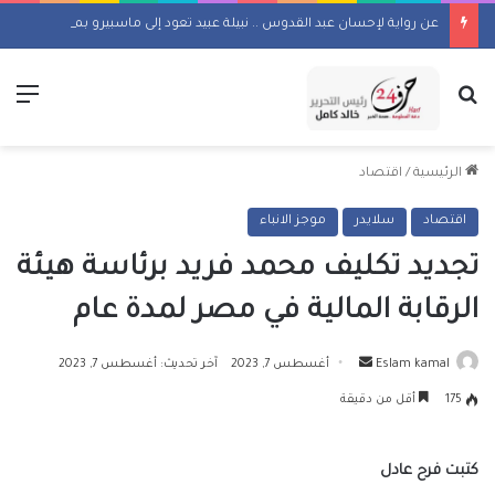
عن رواية لإحسان عبد القدوس .. نبيلة عبيد تعود إلى ماسبيرو بمسلسل إذاعي
بحث عن
الق
الرئيسية
/
اقتصاد
اقتصاد
سلايدر
موجز الانباء
تجديد تكليف محمد فريد برئاسة هيئة
الرقابة المالية في مصر لمدة عام
أرسل
Eslam kamal
أغسطس 7, 2023
آخر تحديث: أغسطس 7, 2023
بريدا
175
أقل من دقيقة
إلكترونيا
كتبت فرح عادل