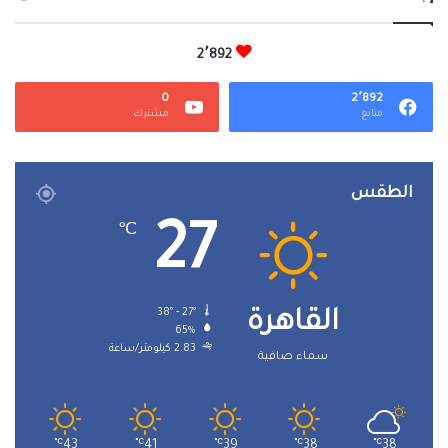
2٬892
0
2٬892
متابع
مشترك
الطقس
27
℃
38º - 27º
القاهرة
65%
2.83 كيلومتر/ساعة
سماء صافية
℃
43
℃
41
℃
39
℃
38
℃
38