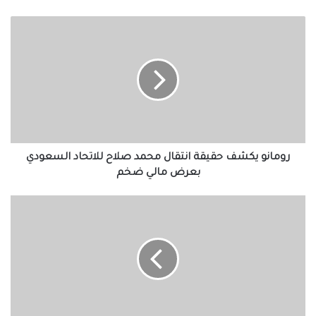
رومانو
يكشف
حقيقة
انتقال
محمد
صلاح
للاتحاد
السعودي
بعرض
مالي
رومانو يكشف حقيقة انتقال محمد صلاح للاتحاد السعودي
ضخم
بعرض مالي ضخم
تغطية
اكتتاب
مصرف
عجمان
في
أسهم
حقوق
الملكية