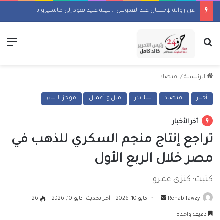
عن رواية لإحسان عبد القدوس .. نبيلة عبيد تعود إلى ماسبيرو بمسلسل إذاعي
بحث عن
الق
الرئيسية
/
اقتصاد
أخبار
اقتصاد
سلايدر
مال و أعمال
موجز الانباء
أخر الأخبار
تراجع إنتاج منجم السكري للذهب في
مصر خلال الربع الأول
كتبت: كنزي عمرو
أرسل
Rehab fawzy
مايو 10, 2026
آخر تحديث: مايو 10, 2026
26
بريدا
دقيقة واحدة