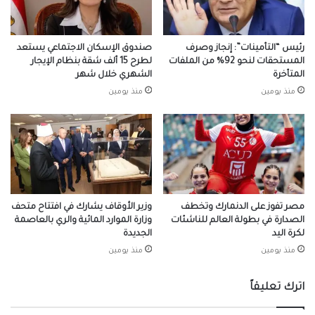
رئيس “التأمينات”: إنجاز وصرف
صندوق الإسكان الاجتماعي يستعد
المستحقات لنحو 92% من الملفات
لطرح 15 ألف شقة بنظام الإيجار
المتأخرة
الشهري خلال شهر
منذ يومين
منذ يومين
مصر تفوز على الدنمارك وتخطف
وزير الأوقاف يشارك في افتتاح متحف
الصدارة في بطولة العالم للناشئات
وزارة الموارد المائية والري بالعاصمة
لكرة اليد
الجديدة
منذ يومين
منذ يومين
اترك تعليقاً