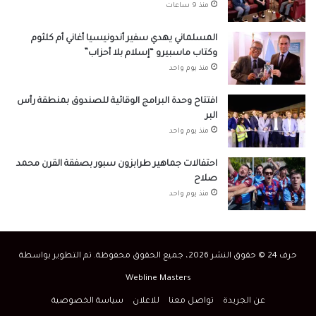
منذ 9 ساعات
المسلماني يهدي سفير أندونيسيا أغاني أم كلثوم
وكتاب ماسبيرو “إسلام بلا أحزاب”
منذ يوم واحد
افتتاح وحدة البرامج الوقائية للصندوق بمنطقة رأس
البر
منذ يوم واحد
احتفالات جماهير طرابزون سبور بصفقة القرن محمد
صلاح
منذ يوم واحد
حرف 24 © حقوق النشر 2026، جميع الحقوق محفوظة. تم التطوير بواسطة
Webline Masters
عن الجريدة
تواصل معنا
للاعلان
سياسة الخصوصية