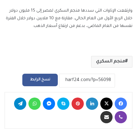
وارتفعت الإتاوات التي سددها منجم السكري لمصر إلى 15 مليون دولار
خلال الربع الأول من العام الحالي، مقارنة مع 10 ملايين دولار خلال الفترة
نفسها من العام الماضي، بدعم من ارتفاع أسعار الذهب.
منجم السكري
نسخ الرابط
فيسبوك
‫X
لينكدإن
بينتيريست
سكايب
ماسنجر
واتساب
تيلقرام
ڤايبر
مشاركة عبر البريد