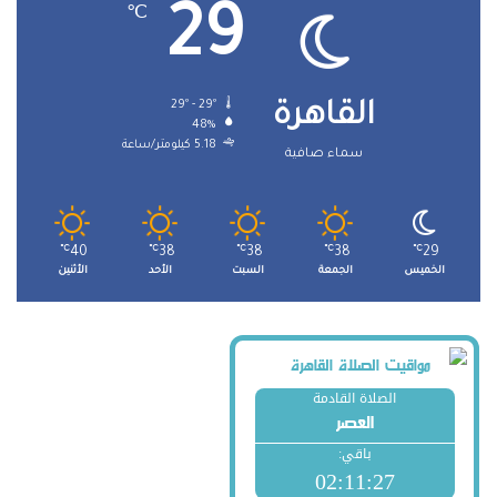
29
℃
29º - 29º
القاهرة
48%
5.18 كيلومتر/ساعة
سماء صافية
℃
40
℃
38
℃
38
℃
38
℃
29
الخميس
الجمعة
السبت
الأحد
الأثنين