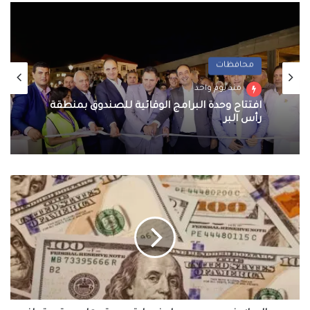
محافظات
منذ يوم واحد
افتتاح وحدة البرامج الوقائية للصندوق بمنطقة
رأس البر
سعر
الدولار
في
مصر
يسجل
خسارة
جديدة..
هل
يستمر