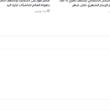
وكتاب ماسبيرو “إسلام بلا أحزاب”
صندوق الإسكان الاجتماعي يستعد لطرح 15 ألف
مصر تفوز على الدنمارك وتخطف الصدا
الإيجار الشهري خلال شهر
بطولة العالم للناشئات لكرة اليد
منذ يومين
افتتاح وحدة البرامج الوقائية للصندوق بمنطق
البر
احتفالات جماهير طرابزون سبور بصفقة القرن
صلاح
الرئيس السيسي يستقبل ملك مملكة البحرين
الشقيقة اليوم
محافظ الجيزة يهنئ لواء حاتم حسن مدير أمن ا
الجديد