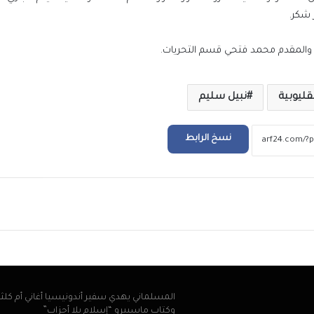
 شكر.
الملايين في استقبال صلاح في المطار عقب و
ية، والمقدم محمد فتحي قسم التحريات.
تركيا للانضمام لنادي طرابزون
ليوبية
نبيل سليم
التعليم العالي: انطلاق أعمال المرحلة الأولى ل
الإلكتروني للقبول بالجامعات الحكومية والمعا
للعام الجامعي 2026/2027
نسخ الرابط
بعد ظهور صلاح بقميص النادي.. طرابزون يتص
محركات البحث
ريد
بيزيرا يخبر الزمالك برغبته في الانتقال إلى نادي
أهلي دبي الإماراتي
المسلماني يهدي سفير أندونيسيا أغاني أم كلث
وكتاب ماسبيرو “إسلام بلا أحزاب”