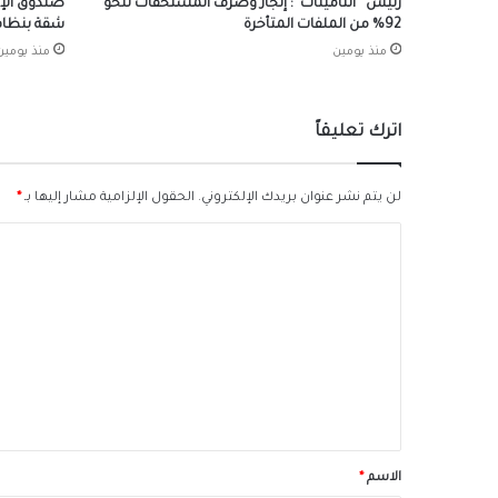
رئيس “التأمينات”: إنجاز وصرف المستحقات لنحو
92% من الملفات المتأخرة
شقة بنظام 
منذ يومين
منذ يومين
اترك تعليقاً
لن يتم نشر عنوان بريدك الإلكتروني.
الحقول الإلزامية مشار إليها بـ
*
ا
ل
ت
ع
ل
ي
ق
*
الاسم
*