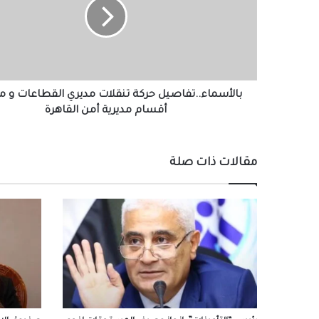
مديري
القطاعات
و
مأموري
أقسام
مديرية
أمن
بالأسماء..تفاصيل حركة تنقلات مديري القطاعات و م
القاهرة
أقسام مديرية أمن القاهرة
مقالات ذات صلة