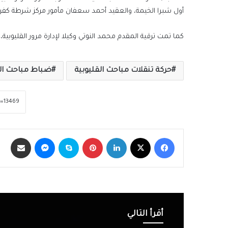
أول شبرا الخيمة، والعقيد أحمد سعفان مأمور مركز شرطة كفر
كما تمت ترقية المقدم محمد النوتي وكيلا لإدارة مرور القليوب
حركة تنقلات مباحث القليوبية
ضباط مباحث الق
فيسبوك
‫X
لينكدإن
بينتيريست
سكايب
ماسنجر
مشاركة عبر الب
أقرأ التالي