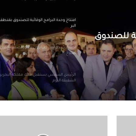
افتتاح وحدة البرامج الوقائية للصندوق بمنطق
البر
ية للصندوق
احتفالات جماهير طرابزون سبور بصفقة القرن
صلاح
الرئيس السيسي يستقبل ملك مملكة البحرين
الشقيقة اليوم
محافظ الجيزة يهنئ لواء حاتم حسن مدير أمن ا
الجديد
أسماء
أبو
الرئيس السيسي يجري اتصالاً هاتفياً مع رئيس 
اليزيد
جمهورية اليونان