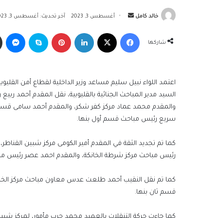
أرسل
خالد كامل
أغسطس 3, 2023
آخر تحديث: أغسطس 3, 2023
بريدا
فيسبوك
‫X
لينكدإن
بينتيريست
سكايب
ما
إلكترونيا
شاركها
اعتمد اللواء نبيل سليم مساعد وزير الداخلية لقطاع أمن القليوب
السيد مدير المباحث الجنائية بالقليوبية، نقل المقدم أحمد ربي
والمقدم محمد عماد مركز كفر شكر، والمقدم أحمد سامى قسم
سريع رئيس مباحث قسم أول بنها.
كما تم تجديد الثقة في المقدم أمير الكومى مركز شبين القنا
رئيس مباحث مركز شرطة الخانكة، والمقدم احمد عصر رئيس مب
كما تم نقل النقيب أحمد طلعت عدس معاون مباحث مركز ال
قسم ثان بنها.
كما جاءت حركة التنقلات بالعميد محمد حرب مأمور، لمركز شبين