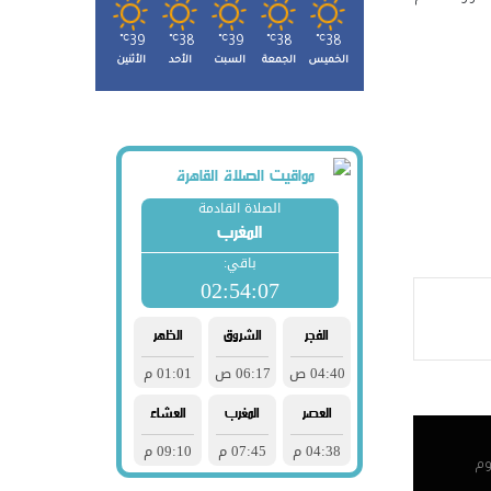
℃
39
℃
38
℃
39
℃
38
℃
38
الخميس
الجمعة
السبت
الأحد
الأثنين
صوله
لتنسيق
هد
در
 شباب
وم