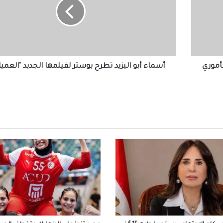
تطرح
بوستر
لفيلمها
الجديد
الملايين في استقبال صلاح في المطار عقب و
تركيا للانضمام لنادي طرابزون
"العميل
صفر"
أموري
أسماء أبو اليزيد تطرح بوستر لفيلمها الجديد "العمي
التعليم العالي: انطلاق أعمال المرحلة الأولى ل
الإلكتروني للقبول بالجامعات الحكومية والمعا
للعام الجامعي 2026/2027
بعد ظهور صلاح بقميص النادي.. طرابزون يتص
محركات البحث
بيزيرا يخبر الزمالك برغبته في الانتقال إلى نادي
أهلي دبي الإماراتي
المسلماني يهدي سفير أندونيسيا أغاني أم كلث