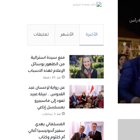
prayer-times.info
ة رأس
الأخيرة
الأشهر
تعليقات
 محمد
منع سيدة استرالية
من الظهور بوسائل
الإعلام لهذه الاسباب
منذ 45 دقيقة
عن رواية لإحسان عبد
القدوس .. نبيلة عبيد
تعود إلى ماسبيرو
لجيزة
بمسلسل إذاعي
منذ 3 ساعات
المسلماني يهدي
سفير أندونيسيا أغاني
وزراء
أم كلثوم وكتاب