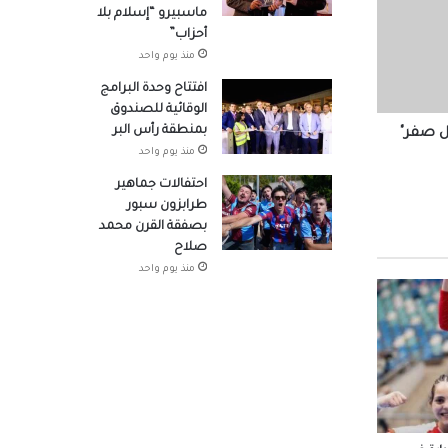
ماسبيرو “إسلام بلا
أحزاب”
منذ يوم واحد
صوله
افتتاح وحدة البرامج
الوقائية للصندوق
بمنطقة رأس البر
ل صفر"
منذ يوم واحد
لتنسيق
هد
احتفالات جماهير
طرابزون سبور
بصفقة القرن محمد
صلاح
در
منذ يوم واحد
 شباب
وم