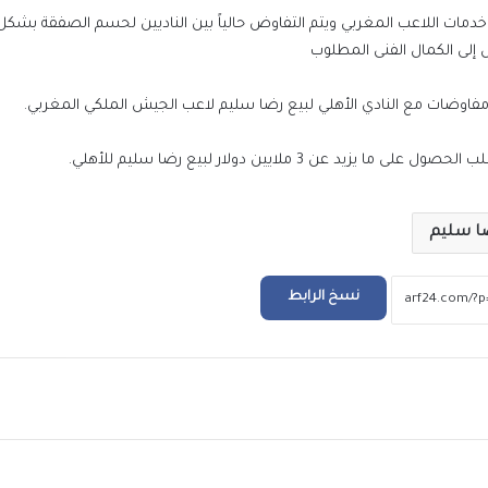
 و200 ألف دولار للحصول على خدمات اللاعب المغربي ويتم التفاوض حالياً بين الناديين لحسم الصفقة
إلى الكمال الفنى المطلوب
جلست بجوار جثة شقيقها 3 أيام.. وفاة آم
بعد أسابيع من موت شقيقها
اوضات مع النادي الأهلي لبيع رضا سليم لاعب الجيش الملكي المغربي.
229 ألف شكوى وطلب في يوليو.. “مدبولي” يوج
 ملايين دولار لبيع رضا سليم للأهلي.
بسرعة الاستجابة لشكاوى المواطنين
ا سليم
أسعار الدولار والعملات العربية والأجنبية مقاب
الجنيه اليوم السبت 8 أغسطس 2026
نسخ الرابط
أسعار الذهب اليوم السبت 8 أغسطس 2026
ريد
العثور على جثة طفل في عوامية بالأقصر وتقرير 
كان يمارس لعبة إلكترونية محظورة