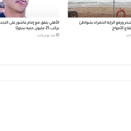
أحمال الزلازل على المباني
بحر ورفع الراية الحمراء بشواطئ
خلال جولة في مطروح.. مدبولي يتفقد أعمال تط
فاع الأمواج
براتب 25 مليون جنيه سنويًا
ورفع كفاءة مستشفى رأس الحكمة
احد
منذ يوم واحد
مصر تنعي السفير الفلسطيني لدى القاهرة: م
دبلوماسية ووطنية حافلة بالعطاء
مصر تصدر قراراً بتنظيم نشاط “صناديق التح
التعليم: بدء العام الدراسي الجديد
بالمدارس الحكومية والخاصة