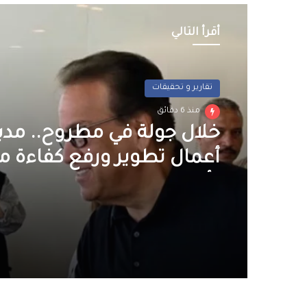
أقرأ التالي
تقارير و تحقيقات
منذ 6 دقائق
خلال جولة في مطروح.. مدب
أعمال تطوير ورفع كفاءة
رأس الحكمة