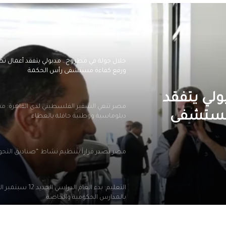
مصر تجهز لطرح مناقصة عالمية لتوريد أجهز
أحمال الزلازل على المباني
خلال جولة في مطروح.. مدبولي يتفقد أعمال تط
ورفع كفاءة مستشفى رأس الحكمة
ولي يتفقد
مصر تنعي السفير الفلسطيني لدى القاهرة: م
 مستشفى
دبلوماسية ووطنية حافلة بالعطاء
مصر تصدر قراراً بتنظيم نشاط “صناديق التح
التعليم: بدء العام الدراسي الجديد
بالمدارس الحكومية والخاصة