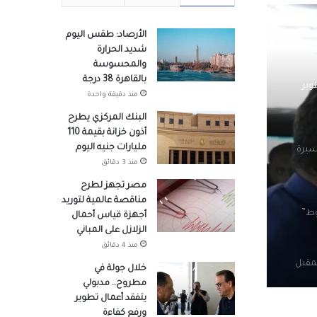
ة قياس
الأرصاد: طقس اليوم
شديد الحرارة
والمحسوسة
بالقاهرة 38 درجة
وير
منذ دقيقة واحدة
البنك المركزي يطرح
أذون خزانة بقيمة 110
مليارات جنيه اليوم
سيرة
منذ 3 دقائق
مصر تجهز لطرح
مناقصة عالمية لتوريد
وط”
أجهزة قياس أحمال
الزلازل على المباني
منذ 4 دقائق
 12 سبتمبر المقبل
خلال جولة في
مطروح.. مدبولي
يتفقد أعمال تطوير
ورفع كفاءة