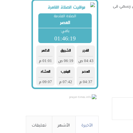
 بشكل رسمي فى
ال لمعي
ّه
ل
prayer-times.info
أولي:
الأخيرة
الأشهر
تعليقات