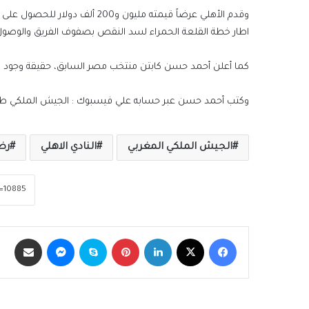
وقدم الأهلي عرضاً قيمته مليون
اطار خطة القلعة الحمراء لسد النقص بصفوف الفريق والوصول 
كما أعلن أحمد حسن كابتن منتخب مصر السابق، حقيقة وجود مف
وكتب أحمد حسن عبر حسابه علي فيسبوك : الجيش الملكي طلب الحصول على ما يزيد عن 3
الجيش الملكي المغربي
النادي الاهلي
رض
فيسبوك
‫X
لينكدإن
بينتيريست
سكايب
ماسنجر
مشاركة عبر الب