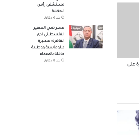
ال لمعي
مستشفى رأس
الحكمة
منذ 6 دقائق
مصر تنعي السفير
ّه
الفلسطيني لدى
القاهرة: مسيرة
دبلوماسية ووطنية
حافلة بالعطاء
ل
منذ 8 دقائق
 على
أولي:
ة قياس