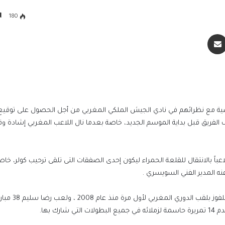
180
سنجر
مشاركة عبر البريد
اضية مع نظرائهم في نادي الجيش الملكي المغربي من أجل الحصول على توقي
الفريق قبل بداية الموسم الجديد، خاصة بعدما نال اللاعب المغربي إشادة وق
ل مسئولو النادى الأهلى على موافقة اللاعب صاحب الـ23 لاعباً بالانتقال للقلعة الحمراء ليكون إحدى الصفقات التى تلقى ترحيب كولر،
نه المدير الفني السويسري .
وظهر اللاعب مع ناديه الجيش بشكل جيد هذ