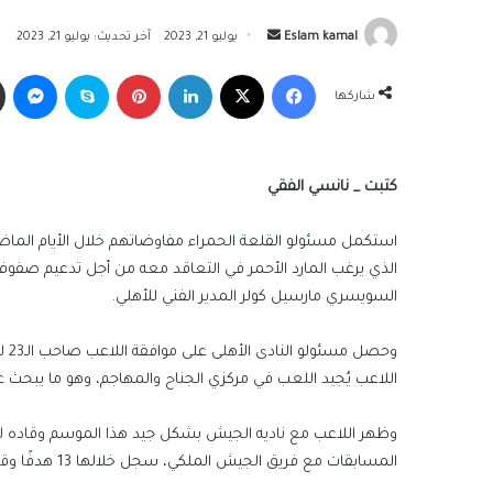
أرسل
Eslam kamal
يوليو 21, 2023
آخر تحديث: يوليو 21, 2023
بريدا
فيسبوك
‫X
لينكدإن
بينتيريست
سكايب
ما
إلكترونيا
شاركها
كتبت _ نانسي الفقي
استكمل مسئولو القلعة الحمراء مفاوضاتهم خلال الأيام الم
الذي يرغب المارد الأحمر في التعاقد معه من أجل تدعيم صفوف 
السويسري مارسيل كولر المدير الفني للأهلي.
وحص
اللاعب يُجيد اللعب في مركزي الجناح والمهاجم، وهو ما يبحث ع
المسابقات مع فريق الجيش الملكي، سجل خلالها 13 هدفًا وقدم 14 تمريرة حاسمة لزملائه في جميع البطولات التي شارك بها.