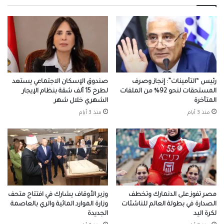
رئيس “التأمينات”: إنجاز وصرف
صندوق الإسكان الاجتماعي يستعد
المستحقات لنحو 92% من الملفات
لطرح 15 ألف شقة بنظام الإيجار
المتأخرة
الشهري خلال شهر
منذ 3 أيام
منذ 3 أيام
مصر تفوز على الدنمارك وتخطف
وزير الأوقاف يشارك في افتتاح متحف
الصدارة في بطولة العالم للناشئات
وزارة الموارد المائية والري بالعاصمة
لكرة اليد
الجديدة