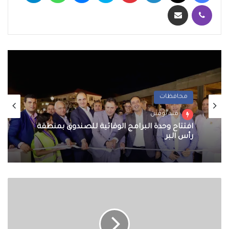
ڤايبر
مشاركة عبر البريد
محافظات
منذ يومين
افتتاح وحدة البرامج الوقائية للصندوق بمنطقة
رأس البر
محافظة
الجيزة
تضبط
وتزيل
مخالفات