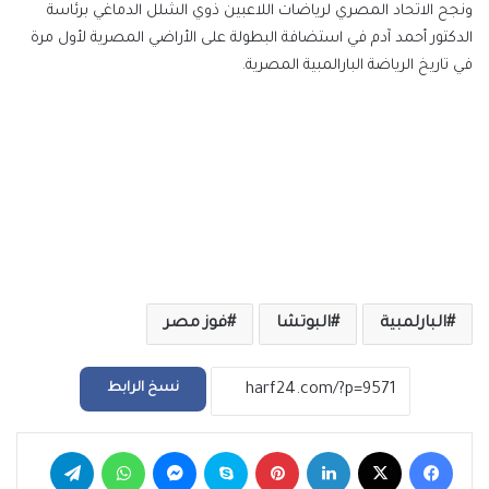
ونجح الاتحاد المصري لرياضات اللاعبين ذوي الشلل الدماغي برئاسة
الدكتور أحمد آدم في استضافة البطولة على الأراضي المصرية لأول مرة
في تاريخ الرياضة البارالمبية المصرية.
البارلمبية
البوتشا
فوز مصر
نسخ الرابط
فيسبوك
‫X
لينكدإن
بينتيريست
سكايب
ماسنجر
واتساب
تيلقرام