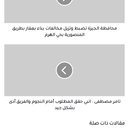
بناء
بعقار
بطريق
المنصورية
بحي
محافظة الجيزة تضبط وتزيل مخالفات بناء بعقار بطريق
الهرم
المنصورية بحي الهرم
تامر
مصطفى
:
انبي
حقق
المطلوب
أمام
النجوم
والفريق
أدى
تامر مصطفى : انبي حقق المطلوب أمام النجوم والفريق أدى
بشكل
بشكل جيد
جيد
مقالات ذات صلة