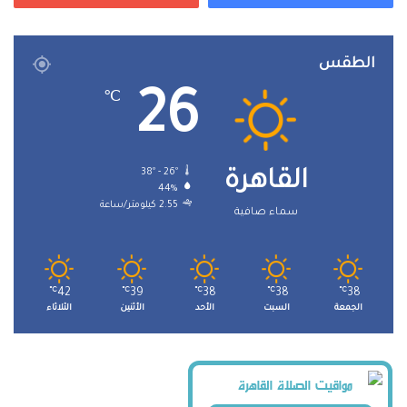
الطقس
26
℃
38º - 26º
القاهرة
44%
2.55 كيلومتر/ساعة
سماء صافية
℃
42
℃
39
℃
38
℃
38
℃
38
الجمعة
السبت
الأحد
الأثنين
الثلاثاء