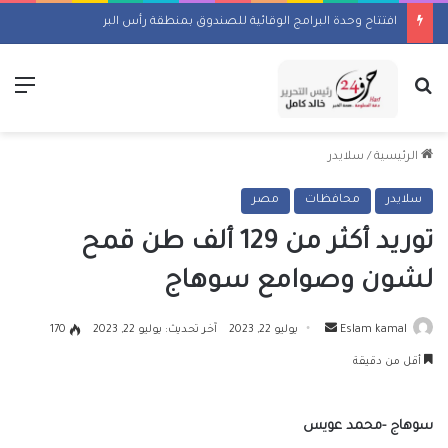
افتتاح وحدة البرامج الوقائية للصندوق بمنطقة رأس البر
بحث عن
الق
الرئيسية
/
سلايدر
سلايدر
محافظات
مصر
توريد أكثر من 129 ألف طن قمح
لشون وصوامع سوهاج
أرسل
Eslam kamal
يوليو 22, 2023
آخر تحديث: يوليو 22, 2023
170
بريدا
أقل من دقيقة
إلكترونيا
سوهاج -محمد عويس