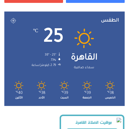
الطقس
25
℃
38º - 25º
القاهرة
73%
2.79 كيلومتر/ساعة
سماء صافية
℃
40
℃
38
℃
39
℃
39
℃
38
الخميس
الجمعة
السبت
الأحد
الأثنين