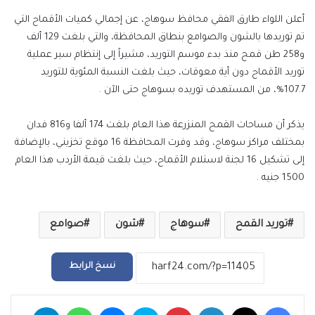
أعلن اللواء طارق الفقي محافظ سوهاج، عن إجمالي كميات الأقماح التي
تم توريدها بالشون والصوامع بنطاق المحافظة، والتي بلغت 129 ألف
و258 طن قمح منذ بدء موسم التوريد، مشيراً إلى إنتظام سير عملية
توريد الأقماح دون أية معوقات، حيث بلغت النسبة المئوية للتوريد
107.7%، من المستهدف توريده بسوهاج حتى الآن .
يذكر أن مساحات القمح المنزرعة هذا العام بلغت 174 ألفا و816 فدان
بمختلف مراكز سوهاج، وقد وفرت المحافظة 16 موقع تخزيني، بالإضافة
إلى تشكيل 16 لجنة لاستلام الأقماح، حيث بلغت قيمة الأردب هذا العام
1500 جنيه .
توريد القمح
سوهاج
شون
صوامع
نسخ الرابط
فيسبوك
‫X
لينكدإن
بينتيريست
سكايب
ماسنجر
واتساب
تيلقرام