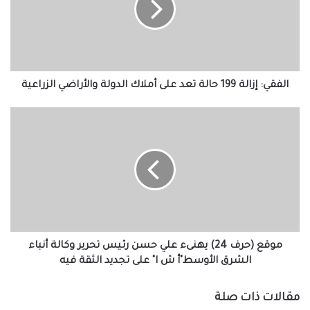
تعد
على
أملاك
الدولة
والأراضي
الزراعية
الفقي: إزالة 199 حالة تعد على أملاك الدولة والأراضي الزراعية
موقع
(حرف
24)
يهنىء
علي
حسن
رئيس
تحرير
وكالة
أنباء
موقع (حرف 24) يهنىء علي حسن رئيس تحرير وكالة أنباء
الشرق
الشرق الأوسط"أ ش ا" على تجديد الثقة فيه
الأوسط"أ
ش
مقالات ذات صلة
ا"