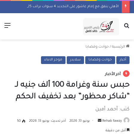
الأهلي يتفق مع إمام عاشور على التجديد 4 سنوات براتب 25 مليون جنيه سنويًا
بحث عن
الق
الرئيسية
/
حوادث وقضايا
أخبار
حوادث وقضايا
سلايدر
موجز الانباء
أخر الأخبار
حبس سنة وغرامة 100 ألف جنيه لـ
“شاكر محظور” بعد تخفيف الحكم
كتب: أحمد أمين
أرسل
Rehab fawzy
يونيو 13, 2026
آخر تحديث: يونيو 13, 2026
50
بريدا
أقل من دقيقة