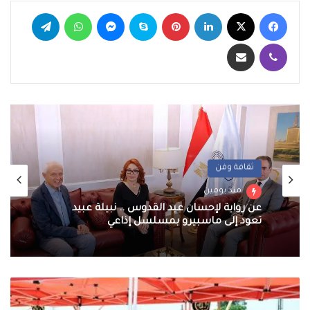
فيسبوك
‫X
لينكدإن
بينتيريست
سكايب
ماسنجر
واتساب
تيلقرام
ڤايبر
مشاركة عبر البريد
ثقافة وفن
منذ يومين
عن رواية لإحسان عبد القدوس .. نبيلة عبيد
تعود إلى ماسبيرو بمسلسل إذاعي
رئيس
الوزراء