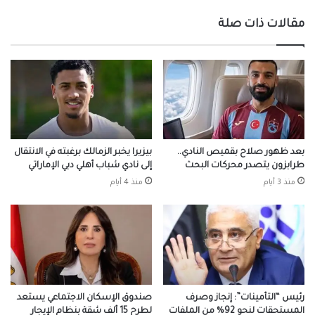
مقالات ذات صلة
بعد ظهور صلاح بقميص النادي..
بيزيرا يخبر الزمالك برغبته في الانتقال
طرابزون يتصدر محركات البحث
إلى نادي شباب أهلي دبي الإماراتي
منذ 3 أيام
منذ 4 أيام
رئيس “التأمينات”: إنجاز وصرف
صندوق الإسكان الاجتماعي يستعد
المستحقات لنحو 92% من الملفات
لطرح 15 ألف شقة بنظام الإيجار