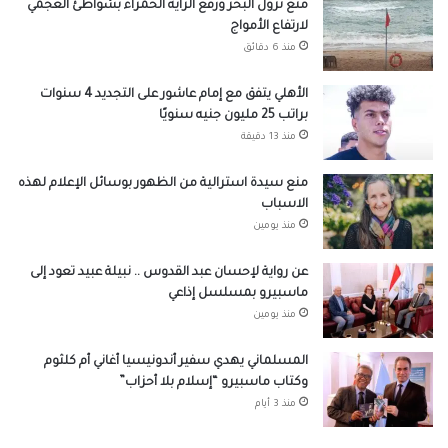
منع نزول البحر ورفع الراية الحمراء بشواطئ العجمي
لارتفاع الأمواج
منذ 6 دقائق
الأهلي يتفق مع إمام عاشور على التجديد 4 سنوات
براتب 25 مليون جنيه سنويًا
منذ 13 دقيقة
منع سيدة استرالية من الظهور بوسائل الإعلام لهذه
الاسباب
منذ يومين
عن رواية لإحسان عبد القدوس .. نبيلة عبيد تعود إلى
ماسبيرو بمسلسل إذاعي
منذ يومين
المسلماني يهدي سفير أندونيسيا أغاني أم كلثوم
وكتاب ماسبيرو “إسلام بلا أحزاب”
منذ 3 أيام