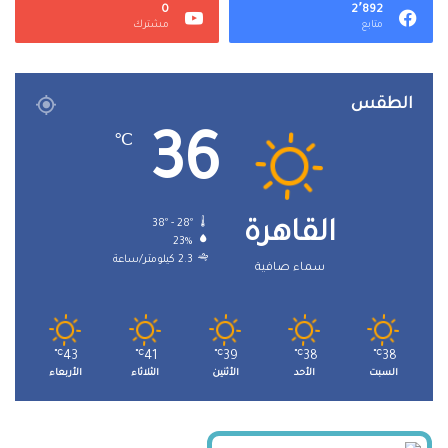
0
2٬892
متابع
مشترك
الطقس
36
℃
38º - 28º
القاهرة
23%
2.3 كيلومتر/ساعة
سماء صافية
℃
43
℃
41
℃
39
℃
38
℃
38
السبت
الأحد
الأثنين
الثلاثاء
الأربعاء