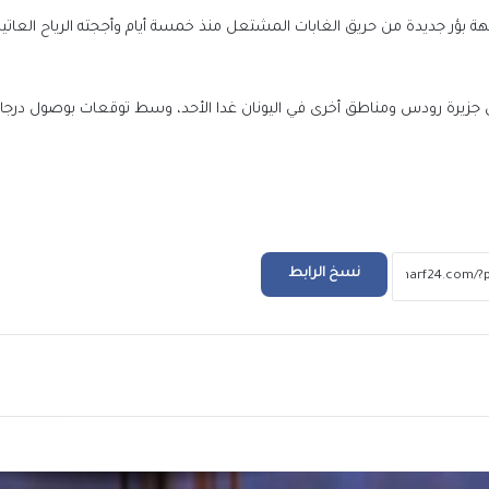
ة بؤر جديدة من حريق الغابات المشتعل منذ خمسة أيام وأججته الرياح العاتي
رئيس الوزراء يستقبل رئيس حكومة الوحدة الو
بدولة ليبيا الشقيقة
 جزيرة رودس ومناطق أخرى في اليونان غدا الأحد، وسط توقعات بوصول درجات
الرئيس السيسي يستقبل رئيس حكومة الوحد
الوطنية بدولة ليبيا
الرئيس السيسي يجري اتصالاً هاتفياً بالرئي
سعيد رئيس الجمهورية التونسية
نسخ الرابط
الرئيس السيسي لأمير الكويت: مرفوض تماماً
المساس بسيادة الكويت أو العبث بأمنها
ريد
واستقرارها
مصر تدين الاعتداءات التي استهدفت المملكة ال
الهاشمية الشقيقة