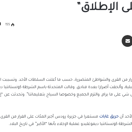
لى الإطلاق”
155
سنجر
مشاركة عبر البريد
فرار من القرى والشواطئ المتضررة، حسب ما أعلنت السلطات الأحد. وتسببت ا
ة، وألحقت أضرارا بعدة فنادق. وقالت المتحدثة باسم الشرطة كونستانتيا دي
كل شي على ما يرام، والتزم الجميع وخصوصا السياح بتعليماتنا”. وتحدثت عن “
حريق غابات
مستعرا في جزيرة رودس أجبر المئات على الفرار من القرى
 كونستانتيا ديموغليدو عملية الإجلاء بأنها “الأكبر” في تاريخ البلاد.