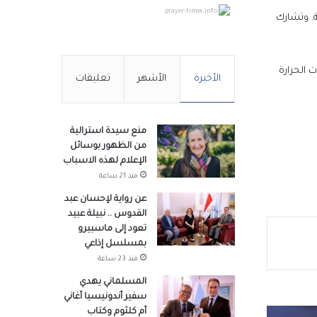
prayer-times.info
ة. وتشارك
طنية
 الحرارة
الأخيرة
الأشهر
تعليقات
ة
منع سيدة استرالية
من الظهور بوسائل
س قيس
الإعلام لهذه الاسباب
منذ 21 ساعة
عن رواية لإحسان عبد
القدوس .. نبيلة عبيد
تعود إلى ماسبيرو
بمسلسل إذاعي
منذ 23 ساعة
أردنية
المسلماني يهدي
سفير أندونيسيا أغاني
أم كلثوم وكتاب