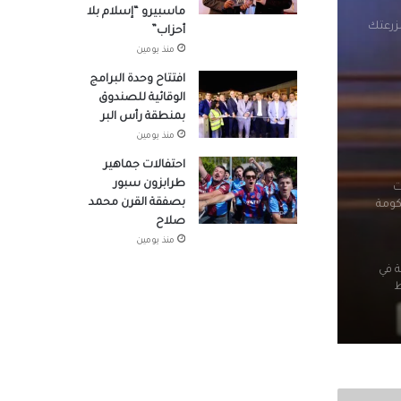
ماسبيرو “إسلام بلا
مزرعتك
أحزاب”
منذ يومين
افتتاح وحدة البرامج
الوقائية للصندوق
بمنطقة رأس البر
منذ يومين
احتفالات جماهير
طرابزون سبور
ت
بصفقة القرن محمد
كومة
صلاح
منذ يومين
ة في
ط