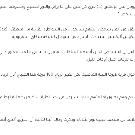
اليونان على الإطلاق (…) جرى كل شي على ما يرام، والتزم الجميع وخصوصا السي
ألف شخص”.
لسواحل وأكثر من 30 قاربا خاصا ما لا يقل عن ألفي شخص، بينهم سائحون، من الشواطئ القريبة من منطقتي كيو
 نيكوس أليكسيو المتحدث باسم خفر السواحل لشبكة سكاي التلفزيونية.
ياس إن الأشخاص الذين أجلتهم السلطات يقيمون حاليا في ملعب مغلق وفي
ت للركاب خلال أوقات الليل.
وقال لمحطة أوبن تي.في التلفزيونية: “أقمنا حواجز لصد الحريق حول قرية لايرما الليلة الماضية، لكن تغير الرياح 180 درج
اح وهم يجرون أمتعتهم بينما يسيرون في أحد الطرقات ضمن عملية الإجلاء، 
 منطقة جبلية يوم الثلاثاء. وذكرت وكالة أثينا للأنباء أن الحريق ألحق أضرارا