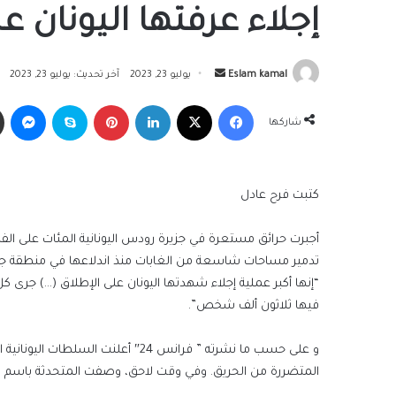
إجلاء عرفتها اليونان ع
أرسل
Eslam kamal
يوليو 23, 2023
آخر تحديث: يوليو 23, 2023
بريدا
فيسبوك
‫X
لينكدإن
بينتيريست
سكايب
ما
إلكترونيا
شاركها
كتبت فرح عادل
أجبرت حرائق مستعرة في جزيرة رودس اليونانية المئات على ال
تدمير مساحات شاسعة من الغابات منذ اندلاعها في منطقة جبلي
“إنها أكبر عملية إجلاء شهدتها اليونان على الإطلاق (…) جرى 
فيها ثلاثون ألف شخص”.
و على حسب ما نشرته ” فرانس 24″ أعلنت السلطات اليونانية الأحد أن
المتضررة من الحريق. وفي وقت لاحق، وصفت المتحدثة باسم الشرطة