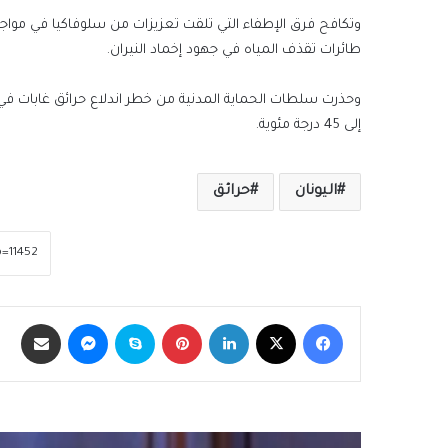
وتكافح فرق الإطفاء التي تلقت تعزيزات من سلوفاكيا في مواجه
طائرات تقذف المياه في جهود إخماد النيران.
وحذرت سلطات الحماية المدنية من خطر اندلاع حرائق غابات في
إلى 45 درجة مئوية.
اليونان
حرائق
فيسبوك
‫X
لينكدإن
بينتيريست
سكايب
ماسنجر
مشاركة عبر الب