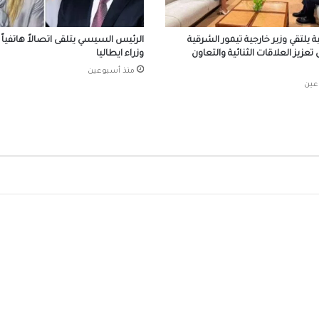
إقبال كبير من المصريين بالخارج على مبادرة “
في مصر”
ية يلتقي وزير خارجية تيمور الشرقية
الرئيس السيسي يتلقى اتصالاً هاتفياً
عزيز العلاقات الثنائية والتعاون
وزراء ايطاليا
منذ أسبوعين
عين
رئيس الوزراء يلقي كلمة مسجلة أمام مؤتمر
المصريين بالخارج 2026
في اتصال هاتفي.. ماكرون يستفسر عن تطورا
حادث دمياط ويؤكد تضامن فرنسا مع مصر ح
وشعباً
مصر تهيب بوسائل الإعلام الأجنبية تحري الدق
تناول حادث استهداف السفينتين بميناء دميا
الرئيس السيسي يجري اتصالًا هاتفيًا مع بيدرو
سانشيز رئيس وزراء مملكة إسبانيا