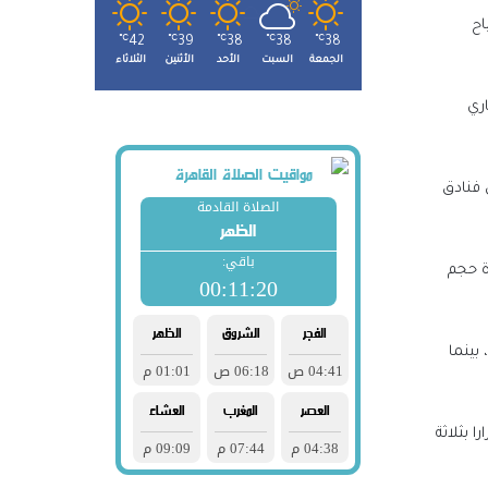
اح
℃
42
℃
39
℃
38
℃
38
℃
38
الجمعة
السبت
الأحد
الأثنين
الثلاثاء
تاري
 فنادق
ة هذا الصباح أدى لزيادة حجم
بينما
 بثلاثة