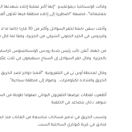
وقالت كونستانتيا ديموغليدو: “إنها أكبر عملية إجلاء شهدتها 
بتعليماتنا”، مضيفة “اضطررنا إلى إخلاء منطقة فيها ثلاثون 
وأجلت سفن تابعة لخفر ا
ولاردوس في الجزء الجنوبي الشرقي من الجزيرة، وفقا لما قال
من جهته، أعلن نائب رئيس بلدية رودس كونستانتينوس تاراسل
بالجزيرة. وقال خفر السواحل إن السياح سيقيمون في ثلاث عبّارا
الحريق وامتداده لكيلومترات… وصولا إلى منطقة سياحية”.
أظهرت لقطات عرضها التلفزيون اليوناني صفوفا طويلة من السي
شوهد دخان يتصاعد في الخلفية.
وتسبب الحريق في تدمير مساحات شاسعة من الغابات منذ اندلاعه في
فنادق في قرية كيوتاري الساحلية السبت.