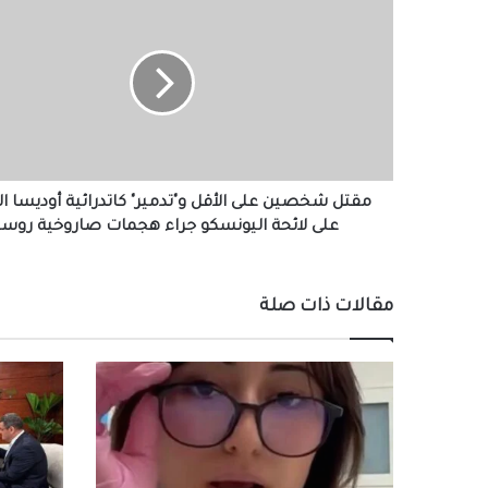
شخصين
على
الأقل
و"تدمير"
كاتدرائية
أوديسا
المدرجة
على
لائحة
مقتل شخصين على الأقل و"تدمير" كاتدرائية أوديسا ا
اليونسكو
على لائحة اليونسكو جراء هجمات صاروخية روسي
جراء
هجمات
صاروخية
مقالات ذات صلة
روسية