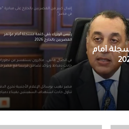
إقبال كبير من المصريين بالخارج على مبادرة “
في مصر”
رئيس الوزراء يلقي كلمة مسجلة أمام مؤتمر
المصريين بالخارج 2026
سجلة أمام
في اتصال هاتفي.. ماكرون يستفسر عن تطورا
حادث دمياط ويؤكد تضامن فرنسا مع مصر ح
وشعباً
مصر تهيب بوسائل الإعلام الأجنبية تحري الدق
تناول حادث استهداف السفينتين بميناء دميا
الرئيس السيسي يجري اتصالًا هاتفيًا مع بيدرو
سانشيز رئيس وزراء مملكة إسبانيا
استطلاع