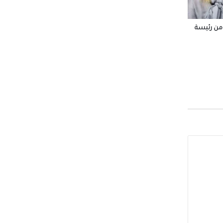
مزرعتك
 من رئيسة
ت
كومة
ة في
ط