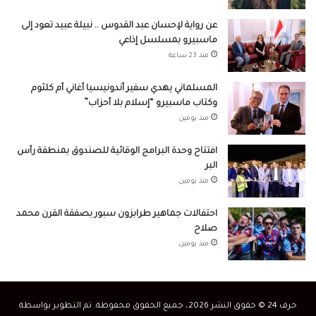
عن رواية لإحسان عبد القدوس .. نبيلة عبيد تعود إلى
ماسبيرو بمسلسل إذاعي
منذ 23 ساعة
المسلماني يهدي سفير أندونيسيا أغاني أم كلثوم
وكتاب ماسبيرو “إسلام بلا أحزاب”
منذ يومين
افتتاح وحدة البرامج الوقائية للصندوق بمنطقة رأس
البر
منذ يومين
احتفالات جماهير طرابزون سبور بصفقة القرن محمد
صلاح
منذ يومين
حرف 24 © حقوق النشر 2026، جميع الحقوق محفوظة. تم التطوير بواسطة