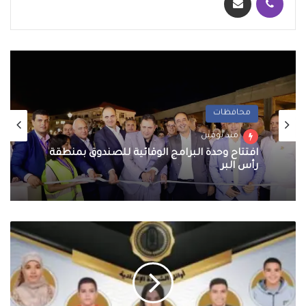
محافظات
منذ يومين
افتتاح وحدة البرامج الوقائية للصندوق بمنطقة
رأس البر
إعلان
نتيجة
الشهادتين
الابتدائية
والإعدادية
الأزهرية