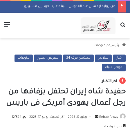
عن رواية لإحسان عبد القدوس .. نبيلة عبيد تعود إلى ماسبيرو بمسلسل إذاعي
بحث عن
الق
الرئيسية
/
منوعات
أخبار
سلايدر
مجتمع حرف 24
معرض الصور
منوعات
موجز الانباء
أخر الأخبار
حفيدة شاه إيران تحتفل بزفافها من
رجل أعمال يهودى أمريكى فى باريس
أرسل
Rehab fawzy
يونيو 17, 2025
آخر تحديث: يونيو 17, 2025
12٬524
بريدا
دقيقة واحدة