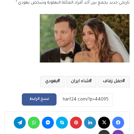
تاريخي جديد يجمع بين أحد أفراد العائلة البهلوية وشخص يهودي.”
حفل زفاف
شاه ايران
يهودي
نسخ الرابط
فيسبوك
‫X
لينكدإن
بينتيريست
سكايب
ماسنجر
واتساب
تيلقرام
ڤايبر
مشاركة عبر البريد