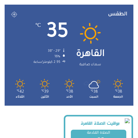
الطقس
35
℃
38º - 29º
القاهرة
16%
2.95 كيلومتر/ساعة
سماء صافية
℃
42
℃
39
℃
38
℃
38
℃
38
الجمعة
السبت
الأحد
الأثنين
الثلاثاء