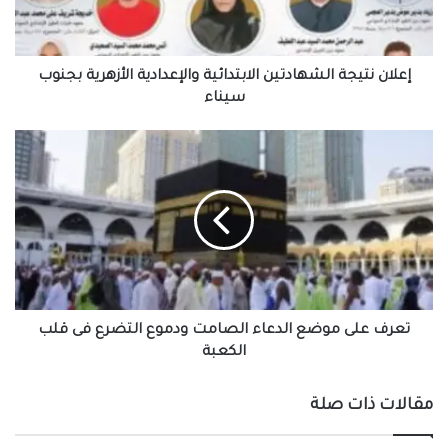
بجنوب
سيناء
إعلان نتيجة الشهادتين الابتدائية والإعدادية الأزهرية بجنوب
سيناء
تعرف
على
موضع
الدعاء
الصامت
ودموع
التضرع
فى
قلب
الكعبة
تعرف على موضع الدعاء الصامت ودموع التضرع فى قلب
الكعبة
مقالات ذات صلة