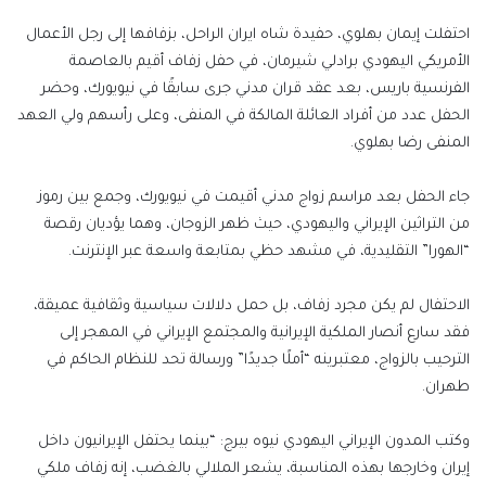
إلكترونيا
احتفلت إيمان بهلوي، حفيدة شاه ايران الراحل، بزفافها إلى رجل الأعمال
الأمريكي اليهودي برادلي شيرمان، في حفل زفاف أقيم بالعاصمة
الفرنسية باريس، بعد عقد قران مدني جرى سابقًا في نيويورك، وحضر
الحفل عدد من أفراد العائلة المالكة في المنفى، وعلى رأسهم ولي العهد
المنفى رضا بهلوي.
جاء الحفل بعد مراسم زواج مدني أقيمت في نيويورك، وجمع بين رموز
من التراثين الإيراني واليهودي، حيث ظهر الزوجان، وهما يؤديان رقصة
“الهورا” التقليدية، في مشهد حظي بمتابعة واسعة عبر الإنترنت.
الاحتفال لم يكن مجرد زفاف، بل حمل دلالات سياسية وثقافية عميقة،
فقد سارع أنصار الملكية الإيرانية والمجتمع الإيراني في المهجر إلى
الترحيب بالزواج، معتبرينه “أملًا جديدًا” ورسالة تحد للنظام الحاكم في
طهران.
وكتب المدون الإيراني اليهودي نيوه بيرج: “بينما يحتفل الإيرانيون داخل
إيران وخارجها بهذه المناسبة، يشعر الملالي بالغضب، إنه زفاف ملكي