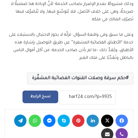
وذلك مشروطٌ بعدم الإضرارِ بصاحب الخدمة؛ لأنَّ الإباحة هنا ضمنيةٌ لا
صريحةٌ، وهي على خلاف الأصل، فلا يُتوسَّع فيها، ولا يُتَصَرَّف فيها
تَصرّف المالك في ملكه.
وعلى ما سبق وفي واقعة السؤال: فإنَّه لا يجوز الاحتيال بالاستيلاء على
خدمة “الأطباق الفضائية المشفرة” عن طريق التوصيل بإشارة هذه
الأطباق، ويُعَدُّ ذلك –ما لم يأذن صاحب الخدمة- من أكل أموال الناس
بالباطل وتَعَدِّيًا على ملك الغير.
حكم سرقة وصلات القنوات الفضائية المشفَّرة
نسخ الرابط
فيسبوك
‫X
لينكدإن
بينتيريست
سكايب
ماسنجر
واتساب
تيلقرام
ڤايبر
مشاركة عبر البريد