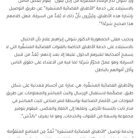
ورد سؤال لدار الإفتاء المصرية من رجل يقول: “يقوم بعض الناس
بالاستيلاء على خدمة “الأطباق الفضائية المشفرة” عن طريق التوصيل
بإشارة هذه الأطباق، ويُبرِّرون بأَنَّ ذلك لا يُعَدُّ من السرقة، فهل كلامهم
هذا صحيح شرعًا؟”.
ويجيب مفتى الجمهورية الدكتور شوقي إبراهيم علام بأن الاحتيال
بالاستيلاء على خدمة الأطباق الخاصة بالقنوات الفضائية المشفَّرة التي لا
يسمح أصحابها لغيرهم الدخول عليها إلا بعد إذنهم- يُعَدُّ من قبيل
السرقة؛ وهو عملٌ محرّمٌ شرعًا؛ لما فيه من الاعتداء على حقوق الناس
وأكل أموالهم بالباطل.
والأطباق الفضائية المشفَّرة: هي عبارة عن أجسام معدنية على شكل
طبق، مصمَّمة لاستقبال الإرسال والبث المباشر والمعلومات عن طريق
الموجات من الأقمار الصناعية بواسطة قمر صناعي للبث المباشر في
مدار ثابت بالنسبة للأرض، ونقلها إلى التلفاز والعكس، فيقوم بتوفير
مجموعة واسعة من القنوات والخدمات، وهو ما يعرف “بالدِّش”.
وخدمة توصيل “الأطباق الفضائية المشفرة” تُعَدُّ مِن المنافع المتقوِّمة؛