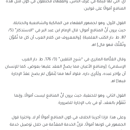
أي: التي لها قيمة في عُرْف الناس، والفقهاء مختلفون في كون مثل هذه
المنافع أموالًا على قولين:
القول الأول: وهو لجمهور الفقهاء من المالكية والشافعية والحنابلة،
حيث يرون أَنَّ المنافع أموال؛ قال الإمام ابن عبد البر في “الاستذكار” (5/
87، ط. دار الكتب العلمية): [والمعروف من كلام العرب أن كل ما تُمُوِّلَ
وتُمُلِّكَ فهو مال] اهـ.
وقال العَلَّامة المازري في “شرح التلقين” (3/ 176، ط. دار الغرب
الإسلامي): [ومنافع الأعيان مما يصحّ العقد عليها بعوض، كما للإنسان
أن يؤاجر عبده، ويُكْرِي داره، فلولا أنها مما يُتَمَوَّل لم يصح عقدُ الإجارة
فيها] اهـ.
القول الثاني: وهو للحنفية، حيث يرون أنَّ المنافع ليست أموالًا، وإنما
تَتَقَوَّم بالعقد، أو في باب الإجارة للضرورة.
وعلى هذا: فإذا أجرينا الخلاف في كون المنافع أموالًا أم لا، واخترنا قول
الجمهور في كونها أموالًا، فإنَّ الخدمة المقدَّمة من خلال توصيل خدمة