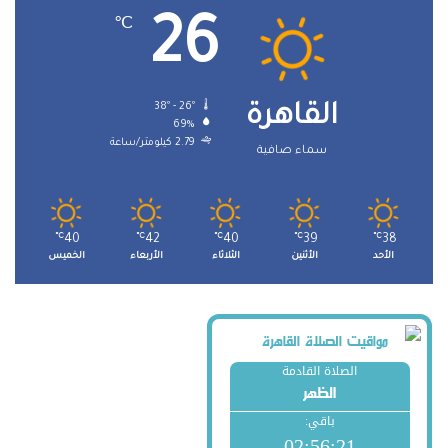
26
℃
38º - 26º
القاهرة
69%
2.79 كيلومتر/ساعة
سماء صافية
℃
40
℃
42
℃
40
℃
39
℃
38
الأحد
الأثنين
الثلاثاء
الأربعاء
الخميس