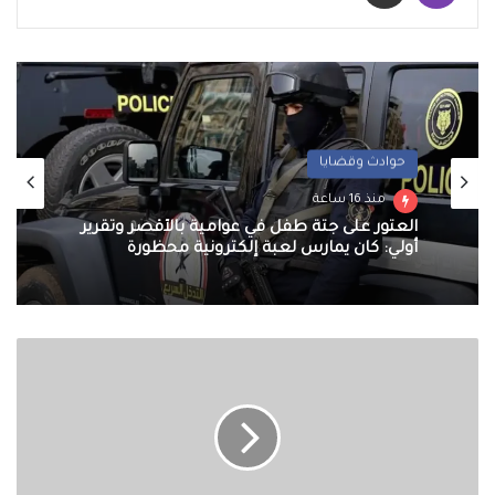
حوادث وقضايا
رياضة
منذ 16 ساعة
منذ 17 ساعة
العثور على جثة طفل في عوامية بالأقصر وتقرير
أولي: كان يمارس لعبة إلكترونية محظورة
ماذا
الزمالك يعلن التشكيل الكامل للجهاز الفني
تفعل
لفريق الكرة بقيادة معتمد جمال
إذا
وجدت
نفسك
سباقا
إلى