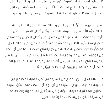
“الأطباق الفضائية المشفرة” تكون من قبيل الأموال، وإذا اخترنا قول
الحنفية في كون المنافع ليست أموالًا فإن الخدمة المقدَّمة من خلال
توصيل خدمة “الأطباق الفضائية المشفرة” من قبيل المِلك والحق.
ومن المقرر شرعًا أنَّ المال والحق والملك مما لا يجوز الاعتداء عليه؛
ولذلك حرَّم الله تعالى السرقة والغصب وأكل أموال الناس بالباطل،
وأوجب عقوبات دينية ودنيوية لمن يعتدي على أموال الآخرين وحقوقهم،
فيجري فيها -أي: الأطباق الفضائية المشفَّرة- ما يجري في الملك الذي
هو حقٌّ خالصٌ يختص به صاحبه مِن جواز انتفاع صاحبها بها على أي وجه
مِن الوجوه المشروعة، وجواز معاوضتها بالمال إذا انتفى التدليس والغرر،
وتحريم انتفاع الغير بها بغير إذن أصحابها، وحرمة الاعتداء عليها بإتلاف
عينها أو منفعتها أو تزويرها أو انتحالها زورًا وكذبًا.
فالإسلام الذي شرع القطع في السرقة من أجل حماية المجتمع من
السرقة المادية، لا يبيح السرقة من أي نوع، أو يسكت عنها، فأيُّ سرقة
للحقوق المعنوية محرمة شرعًا، ولكن لم يُعَيَّن لها عقوبة واضحة كما
في سرقة النقود، وربما كانت عقوبتها التعزير.