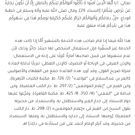
تعالى: ﴿يَا أَيُّهَا الَّذِينَ آمَنُوا لَا تَأْكُلُوا أَمْوَالَكُمْ بَيْنَكُمْ بِالْبَاطِلِ إِلَّا أَنْ تَكُونَ تِجَارَةً
عَنْ تَرَاضٍ مِنْكُمْ﴾ [النساء: 29]، وقال صلى الله عليه وآله وسلم في خطبة
الوداع: «إنَّ دِمَاءَكُمْ وَأَمْوَالَكُمْ حَرَامٌ عَلَيكُم كَحُرْمَةِ يَومِكُم هَذَا فِي شَهْرِكُم
هَذَا فِي بَلَدِكُمْ هَذَا» متفق عليه.
هذا كلّه فيما إذا قام صاحب هذه الخدمة بالتشفير؛ أَمَّا إذا كانت هذه
الخدمة غير مُشفَّرة فإن استعمال الشخص لها حينئذ جائزٌ؛ وذلك لأن
عدم تشفيرها من قبيل صاحبها أمارةٌ عُرْفًا على إذنه في الاستعمال؛
والإذن العرفي في الإباحة أو التصرف كالإذن اللفظي؛ تنزيلًا لدلالة العادة
منزلة صريح القول، وقد أورد هذه القاعدة جمع من الفقهاء والأصوليين
كالعز بن عبدالسلام في “قواعده” (2/ 126، ط. مكتبة الكليات الأزهرية)،
وابن القيم في “إعلام الموقعين” (2/ 297، ط. دار الكتب العلمية)، وابن
قدامة في “المغني” (4/ 350، 8/ 425، ط. مكتبة القاهرة)، وفرَّعوا عليها
جواز الاستناد إلى جدارِ الغير والاستظلال به، والاستمداد من محبرته؛
يقول الشيخ ابن القيم في «إعلام الموقعين» (2/ 298، ط. دار الكتب
العلمية): [ومنها: الاستناد إلى جداره والاستظلال به، ومنها: الاستمداد
من محبرته، وقد أنكر الإمام أحمد على مَن استأذنه في ذلك] اهـ.