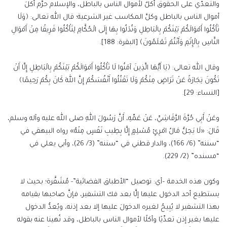
والتعدّي على الحقوق أكلٌ لأموال الناس بالباطل، والإسلام حرَّم أكلَ
أموال الناس بالباطل وكلَّ المكاسب غير الشرعية؛ قال الله تعالى: ﴿وَلَا
تَأْكُلُوا أَمْوَالَكُمْ بَيْنَكُمْ بِالْبَاطِلِ وَتُدْلُوا بِهَا إِلَى الْحُكَّامِ لِتَأْكُلُوا فَرِيقًا مِنْ أَمْوَالِ
النَّاسِ بِالْإِثْمِ وَأَنْتُمْ تَعْلَمُونَ﴾ [البقرة: 188].
وقال الله تعالى: ﴿يَا أَيُّهَا الَّذِينَ آمَنُوا لَا تَأْكُلُوا أَمْوَالَكُمْ بَيْنَكُمْ بِالْبَاطِلِ إِلَّا أَنْ
تَكُونَ تِجَارَةً عَنْ تَرَاضٍ مِنْكُمْ وَلَا تَقْتُلُوا أَنْفُسَكُمْ إِنَّ اللهَ كَانَ بِكُمْ رَحِيمًا﴾
[النساء: 29].
وعَنْ أَبِي حُرَّةَ الرَّقَاشِيِّ، عَنْ عَمِّهِ، أَنَّ رَسُولَ اللهِ صلى الله عليه وآله وسلم،
قَالَ: «لَا يَحِلُّ مَالُ امْرِئٍ مُسْلِمٍ إِلَّا بِطِيبِ نَفْسٍ مِنْهُ» رواه البيهقي في
“سننه” (6/ 166)، والدار قطني في “سننه” (3/ 26)، وأبي يعلي في
“مسنده” (2/ 229).
وكون هذه الخدمة –أي: توصيل “الأطباق الفضائية”- مُشَفَّرة؛ بحيث لا
يستطيع أحد الدخول عليها إلَّا بعد فك التشفير، فإنَّ صاحبها بقيامه
بهذا التشفير لا يُبِيحُ لغيره الدخولَ عليها إلا بعد إذنه، ويُعدُّ الدخول
عليها بغير إذن تعدِّيًا وأكلًا لأموال الناس بالباطل، وقد نُهينا عنه بقوله