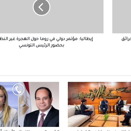
الوطنية بدولة ليبيا
في
روما
حول
الهجرة
الرئيس السيسي يجري اتصالاً هاتفياً بالرئي
غير
سعيد رئيس الجمهورية التونسية
النظامية
بحضور
 حرائق
إيطاليا: مؤتمر دولي في روما حول الهجرة غير النظ
الرئيس
بحضور الرئيس التونسي
الرئيس السيسي لأمير الكويت: مرفوض تماماً
التونسي
المساس بسيادة الكويت أو العبث بأمنها
واستقرارها
مصر تدين الاعتداءات التي استهدفت المملكة ال
الهاشمية الشقيقة
إقبال كبير من المصريين بالخارج على مبادرة “
في مصر”
رئيس الوزراء يلقي كلمة مسجلة أمام مؤتمر