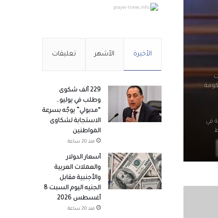
prayer-times.info
ت
كومة
الأخيرة
الأشهر
تعليقات
ة في
ط
229 ألف شكوى
وطلب في يوليو..
“مدبولي” يوجّه بسرعة
الاستجابة لشكاوى
المواطنين
منذ 20 ساعة
أسعار الدولار
طنية
والعملات العربية
والأجنبية مقابل
الجنيه اليوم السبت 8
أغسطس 2026
منذ 20 ساعة
ة