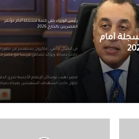
المصريين بالخارج 2026
في اتصال هاتفي.. ماكرون يستفسر عن تطورا
حادث دمياط ويؤكد تضامن فرنسا مع مصر ح
وشعباً
مصر تهيب بوسائل الإعلام الأجنبية تحري الدق
 يستفسر عن
تناول حادث استهداف السفينتين بميناء دميا
د تضامن
سجلة أمام
باً
الرئيس السيسي يجري اتصالًا هاتفيًا مع بيدرو
سانشيز رئيس وزراء مملكة إسبانيا
رئيس الوزراء يستقبل رئيس حكومة الوحدة الو
بدولة ليبيا الشقيقة
إيطاليا:
مؤتمر
الرئيس السيسي يستقبل رئيس حكومة الوحد
دولي