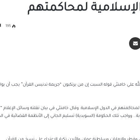
لإسلامية لمحاكمتهم
195
سنجر
مشاركة عبر البريد
 الله علي خامنئي قوله السبت إن من يرتكبون “جريمة تدنيس القرآن” يجب أن يوا
رئيس الوزراء يستقبل رئيس حكومة الوحدة الو
البت السويد بتسليمهم لمحاكمتهم في الدول الإسلامية. وقال خامنئي في بيان نقلته وسائل الإعلا
بدولة ليبيا الشقيقة
وواجب تلك الحكومة (السويدية) تسليم الجاني إلى الأنظمة القضائية في ال
الرئيس السيسي يستقبل رئيس حكومة الوحد
قطر والإمارات وسلطنة عمان والأردن تكرار الاعتداء على نسخ من القرآن.
الوطنية بدولة ليبيا