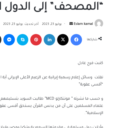
“المصحف” إلى الدول ا
أرسل
Eslam kamal
يوليو 23, 2023
آخر تحديث: يوليو 23, 2023
بريدا
فيسبوك
‫X
لينكدإن
بينتيريست
سكايب
ما
إلكترونيا
شاركها
كتبت فرح عادل
نقلت وسائل إعلام رسمية إيرانية عن الزعيم الأعلى الإيراني آية
“أقسى عقوبة”
و حسب ما نشرته ” مونتكارلو MCD” ط
علماء المسلمين على أن من يدنس القرآن يستحق أقسى عقوبة… 
الإسلامية”.
وأدانت دول مسلمة في مقدمتها السعودية وتركيا ومصر وإيران و