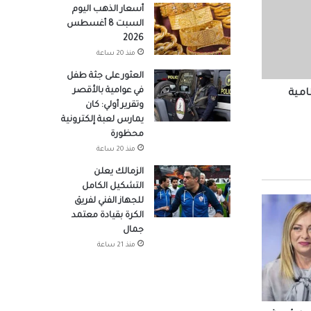
أسعار الذهب اليوم
السبت 8 أغسطس
2026
س قيس
منذ 20 ساعة
العثور على جثة طفل
في عوامية بالأقصر
امية
وتقرير أولي: كان
يمارس لعبة إلكترونية
محظورة
منذ 20 ساعة
الزمالك يعلن
أردنية
التشكيل الكامل
للجهاز الفني لفريق
الكرة بقيادة معتمد
جمال
مزرعتك
منذ 21 ساعة