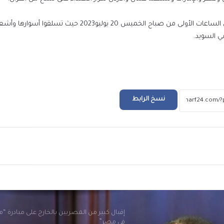
واقتحم مئات المحتجين السفارة السويدية في وسط بغداد في الساعات الأولى من صباح الخميس 20 يوليو2023 ح
الرئيس السيسي يجري اتصالاً هاتفياً بالرئي
ي السويد.
سعيد رئيس الجمهورية التونسية
الرئيس السيسي لأمير الكويت: مرفوض تماماً
المساس بسيادة الكويت أو العبث بأمنها
واستقرارها
نسخ الرابط
مصر تدين الاعتداءات التي استهدفت المملكة ال
الهاشمية الشقيقة
ريد
إقبال كبير من المصريين بالخارج على مبادرة “
في مصر”
رئيس الوزراء يلقي كلمة مسجلة أمام مؤتمر