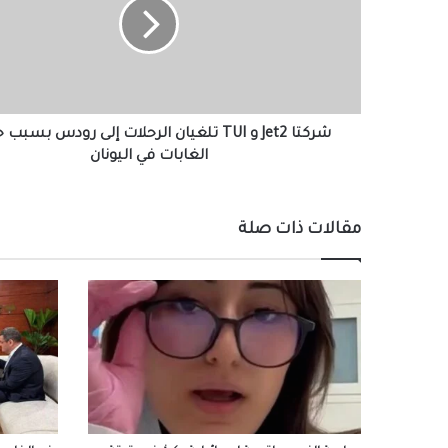
TUI
تلغيان
الرحلات
إلى
رودس
بسبب
حرائق
شركتا Jet2 و TUI تلغيان الرحلات إلى رودس بسبب
الغابات
الغابات في اليونان
في
اليونان
مقالات ذات صلة