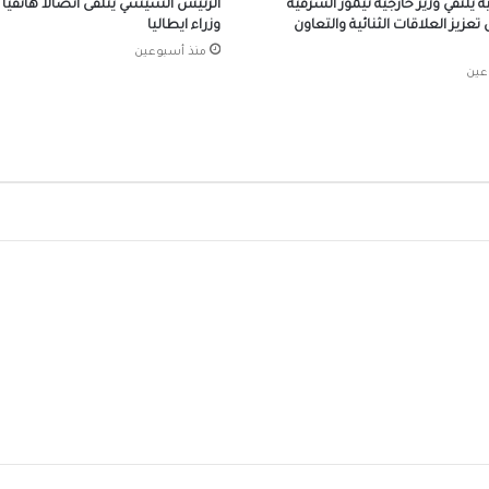
ية يلتقي وزير خارجية تيمور الشرقية
الرئيس السيسي يتلقى اتصالاً هاتفياً
المصريين بالخارج 2026
عزيز العلاقات الثنائية والتعاون
وزراء ايطاليا
منذ أسبوعين
عين
في اتصال هاتفي.. ماكرون يستفسر عن تطورا
حادث دمياط ويؤكد تضامن فرنسا مع مصر ح
وشعباً
مصر تهيب بوسائل الإعلام الأجنبية تحري الدق
تناول حادث استهداف السفينتين بميناء دميا
الرئيس السيسي يجري اتصالًا هاتفيًا مع بيدرو
سانشيز رئيس وزراء مملكة إسبانيا