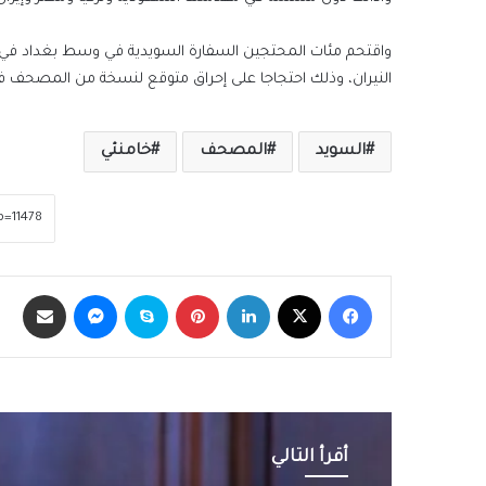
النيران، وذلك احتجاجا على إحراق متوقع لنسخة من المصحف ف
السويد
المصحف
خامنئي
فيسبوك
‫X
لينكدإن
بينتيريست
سكايب
ماسنجر
مشاركة عبر الب
أقرأ التالي