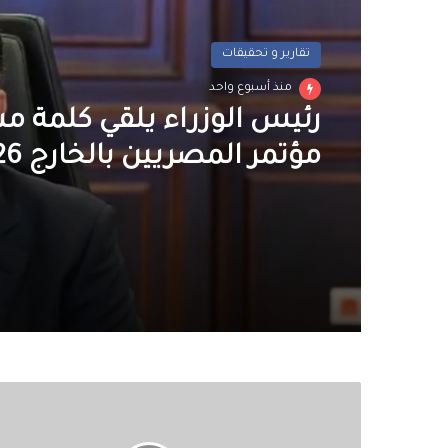
عربي و دولي
تقارير و تحقيقات
منذ أسبوع واحد
منذ أسبوع واحد
في اتصال هاتفي.. ماكرون
تطورات حادث دمياط ويؤك
رئيس الوزراء يلقي كلمة م
فرنسا مع مصر حكومة وشع
مؤتمر المصريين بالخارج 2026
شركتا
Jet2
و