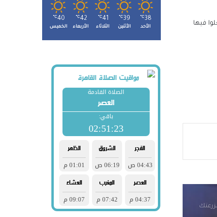
℃
40
℃
42
℃
41
℃
39
℃
38
يث تسلقوا أسوارها وأشعلوا فيها
الأحد
الأثنين
الثلاثاء
الأربعاء
الخميس
س قيس
أردنية
مزرعتك