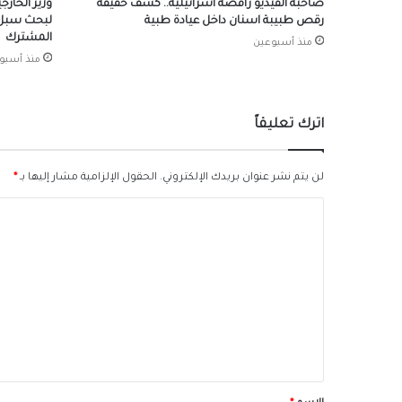
صاحبة الفيديو راقصة اسرائيلية.. كشف حقيقة
وزير الخارج
رقص طبيبة اسنان داخل عيادة طبية
لبحث سبل ت
المشترك
منذ أسبوعين
منذ أسبو
اترك تعليقاً
لن يتم نشر عنوان بريدك الإلكتروني.
الحقول الإلزامية مشار إليها بـ
*
ا
ل
ت
ع
ل
ي
ق
*