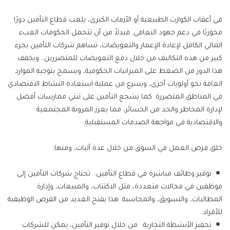
في أعقاب الكوارث الطبيعية أو الأزمات الكبرى، يلعب قطاع التأمين دورًا
محوريًا في دعم جهود التعافي. فبدلاً من أن تتحمل الحكومات العبء
المالي الكامل لإعادة الإعمار والتعويضات، تساهم شركات التأمين بجزء
كبير من هذه التكاليف من خلال دفع التعويضات للمتضررين.. ويخفف
هذا الدور من الضغط على الميزانيات الحكومية، ويسمح بتوجيه الموارد
العامة نحو أولويات أخرى، ويسرع من عملية استعادة النشاط الاقتصادي
في المناطق المتضررة. كما يشجع التأمين على تبني ممارسات أفضل
لإدارة المخاطر والحد من الخسائر، مما يعزز المرونة المجتمعية
والاقتصادية في مواجهة الصدمات المستقبلية.
خلق فرص العمل في السوق
من خلال عدة آليات، ومنها
:
توفير وظائف مباشرة في قطاع
التأمين:
تحتاج
شركات التأمين إلى
موظفين في مجالات متعددة، مثل الاكتتاب، والمبيعات، وإدارة
المطالبات، والتسويق، والمحاسبة. هذا يفتح العديد من الفرص الوظيفية
للأفراد
.
تحفيز الأنشطة
التجارية:
من
خلال توفير التأمين، يمكن للشركات