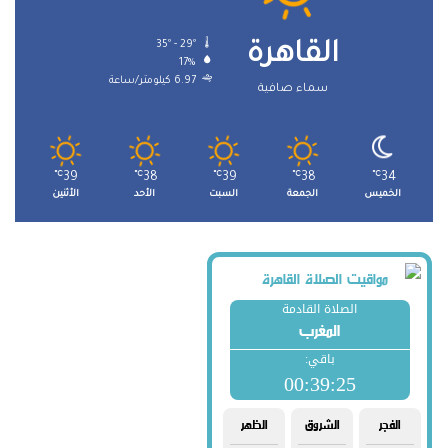
35º - 29º
القاهرة
17%
6.97 كيلومتر/ساعة
سماء صافية
℃
39
℃
38
℃
39
℃
38
℃
34
الخميس
الجمعة
السبت
الأحد
الأثنين