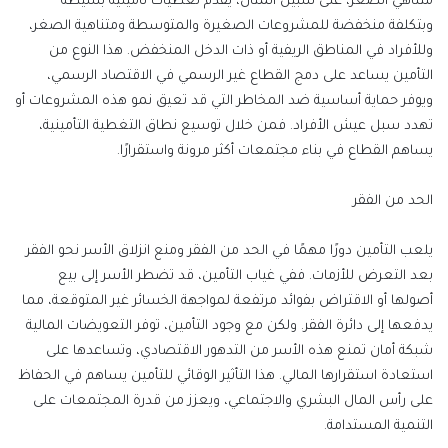
متناهي الصغر، على سبيل المثال، يقدم تغطيات تأمينية بسيطة
وبتكلفة منخفضة للمشروعات الصغيرة والمتوسطة ومتناهية الصغر،
وللأفراد في المناطق الريفية أو ذات الدخل المنخفض. هذا النوع من
التأمين يساعد على دمج القطاع غير الرسمي في الاقتصاد الرسمي،
ويوفر حماية أساسية ضد المخاطر التي قد تعيق نمو هذه المشروعات أو
تهدد سبل عيش الأفراد. فمن خلال توسيع نطاق التغطية التأمينية،
يساهم القطاع في بناء مجتمعات أكثر مرونة واستقرارًا.
الحد من الفقر
يلعب التأمين دورًا مهمًا في الحد من الفقر ومنع انزلاق الأسر نحو الفقر
بعد التعرض للأزمات. ففي غياب التأمين، قد تضطر الأسر إلى بيع
أصولها أو الاقتراض بفوائد مرتفعة لمواجهة الخسائر غير المتوقعة، مما
يدفعها إلى دائرة الفقر. ولكن مع وجود التأمين، توفر التعويضات المالية
شبكة أمان تمنع هذه الأسر من التدهور الاقتصادي، وتساعدها على
استعادة استقرارها المالي. هذا التأثير الوقائي للتأمين يساهم في الحفاظ
على رأس المال البشري والاجتماعي، ويعزز من قدرة المجتمعات على
التنمية المستدامة.