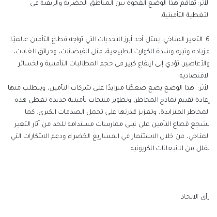
الأثر:
يُفاقم هذا الوضع الفجوة بين المناطق الحضرية والريفية في
التغطية التأمينية.
6.
التغير
المناخي:
يمثل أحد أبرز التحديات التي تواجه قطاع التأمين عالميًا.
فزيادة وتيرة وشدة الكوارث الطبيعية، مثل الفيضانات، وحرائق الغابات،
والأعاصير، تؤدي إلى ارتفاع كبير في حجم المطالبات التأمينية والخسائر
الاقتصادية.
الأثر:
هذا
الوضع يضع ضغطًا متزايدًا على شركات التأمين، ويتطلب منها
إعادة تقييم نماذج المخاطر، وتطوير منتجات تأمينية جديدة تغطي هذه
المخاطر المتزايدة، وتعزيز قدرتها على تحمل الصدمات الكبرى. كما
يشجع قطاع التأمين على تبني ممارسات مستدامة للحد من آثار التغير
المناخي، من خلال الاستثمار في المشاريع الخضراء ودعم الابتكارات التي
تقلل من الانبعاثات
الكربونية.
رأى الاتحاد