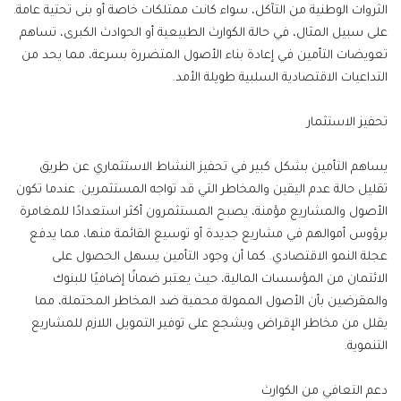
الثروات الوطنية من التآكل، سواء كانت ممتلكات خاصة أو بنى تحتية عامة.
على سبيل المثال، في حالة الكوارث
الطبيعية أو الحوادث الكبرى، تساهم
تعويضات التأمين في إعادة بناء الأصول المتضررة بسرعة، مما يحد من
التداعيات الاقتصادية السلبية طويلة الأمد.
تحفيز الاستثمار
يساهم التأمين بشكل كبير في تحفيز النشاط الاستثماري عن طريق
تقليل حالة عدم اليقين والمخاطر التي قد تواجه المستثمرين. عندما تكون
الأصول والمشاريع مؤمنة، يصبح المستثمرون أكثر استعدادًا للمغامرة
برؤوس أموالهم في مشاريع جديدة أو توسيع القائمة منها، مما يدفع
عجلة النمو
الاقتصادي.
كما أن وجود التأمين يسهل الحصول على
الائتمان من المؤسسات المالية، حيث يعتبر ضمانًا إضافيًا للبنوك
والمقرضين بأن الأصول الممولة محمية ضد المخاطر المحتملة، مما
يقلل من
مخاطر
الإقراض ويشجع على توفير التمويل اللازم للمشاريع
التنموية.
دعم التعافي من الكوارث