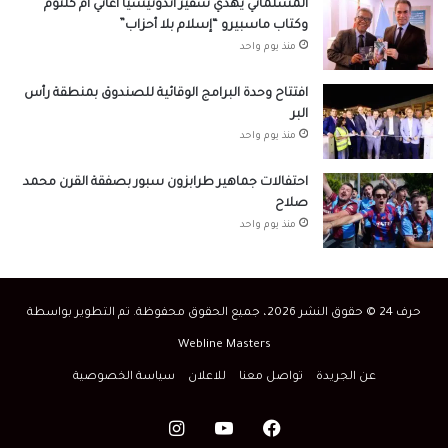
المسلماني يهدي سفير أندونيسيا أغاني أم كلثوم
وكتاب ماسبيرو “إسلام بلا أحزاب”
منذ يوم واحد
افتتاح وحدة البرامج الوقائية للصندوق بمنطقة رأس
البر
منذ يوم واحد
احتفالات جماهير طرابزون سبور بصفقة القرن محمد
صلاح
منذ يوم واحد
حرف 24 © حقوق النشر 2026، جميع الحقوق محفوظة. تم التطوير بواسطة
Webline Masters
عن الجريدة
تواصل معنا
للاعلان
سياسة الخصوصية
فيسبوك
‫YouTube
انستقرام