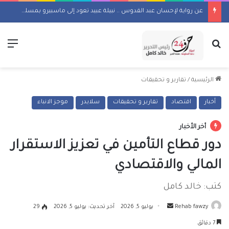
عن رواية لإحسان عبد القدوس .. نبيلة عبيد تعود إلى ماسبيرو بمسلسل إذاعي
بحث عن
الق
الرئيسية
/
تقارير و تحقيقات
أخبار
اقتصاد
تقارير و تحقيقات
سلايدر
موجز الانباء
أخر الأخبار
دور قطاع التأمين في تعزيز الاستقرار
المالي والاقتصادي
كتب: خالد كامل
أرسل
Rehab fawzy
يوليو 5, 2026
آخر تحديث: يوليو 5, 2026
29
بريدا
7 دقائق