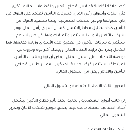
توجد علاقة تكاملية قوية بين قطاع التأمين والقطاعات المالية الأخرى،
مثل البنوك وأسواق رأس المال. فشركات التأمين تعتمد على البنوك في
إدارة سيولتها وتوفير الخدمات المصرفية، بينما تستفيد البنوك من
التأمين كأداة لتقليل
مخاطر
الائتمان. كما أن أسواق رأس المال توفر
لشركات التأمين قنوات للاستثمار وتنمية أصولها، في حين تساهم
استثمارات شركات التأمين في تعميق هذه الأسواق وزيادة كفاءتها. هذا
التكامل يعزز من ترابط النظام المالي ويجعله أكثر قوة ومرونة في
مواجهة التحديات. على سبيل المثال، يمكن أن توفر منتجات التأمين
المرتبطة بالاستثمار فرصًا جديدة للمدخرين، مما يربط بين قطاعي
التأمين والادخار ويعزز من الشمول المالي.
المحور الثالث: الأبعاد الاجتماعية والشمول المالي
إلى جانب أدواره الاقتصادية والمالية، يمتد تأثير قطاع التأمين ليشمل
أبعادًا اجتماعية مهمة، خاصة فيما يتعلق بتوفير شبكات الأمان وتعزيز
الشمول المالي.
شبكات الأمان الاجتماعي