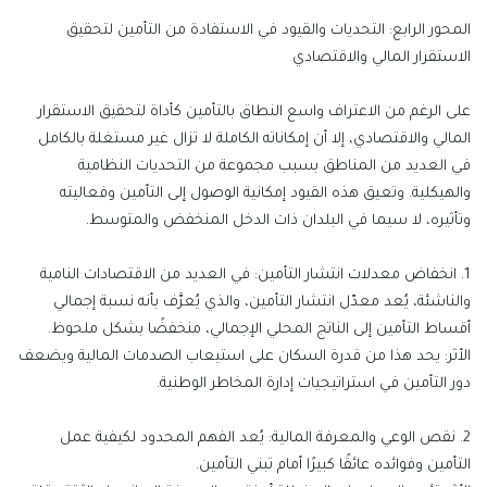
المحور
الرابع:
التحديات والقيود في الاستفادة من التأمين لتحقيق
الاستقرار المالي والاقتصادي
على الرغم من الاعتراف واسع النطاق بالتأمين كأداة لتحقيق الاستقرار
المالي والاقتصادي، إلا أن إمكاناته الكاملة لا تزال غير مستغلة بالكامل
في العديد من المناطق بسبب مجموعة من التحديات النظامية
والهيكلية. وتعيق هذه القيود إمكانية الوصول إلى التأمين وفعاليته
وتأثيره، لا سيما في البلدان ذات الدخل المنخفض والمتوسط.
1.
انخفاض معدلات انتشار التأمين
:
في العديد من الاقتصادات النامية
والناشئة، يُعد معدّل انتشار التأمين، والذي يُعرَّف بأنه نسبة إجمالي
أقساط التأمين إلى الناتج المحلي الإجمالي، منخفضًا بشكل ملحوظ
.
الأثر
:
يحد هذا من قدرة السكان على استيعاب الصدمات المالية ويضعف
دور التأمين في استراتيجيات إدارة المخاطر الوطنية.
2.
نقص الوعي والمعرفة المالية
:
يُعد الفهم المحدود لكيفية عمل
التأمين وفوائده عائقًا كبيرًا أمام تبني التأمين
.