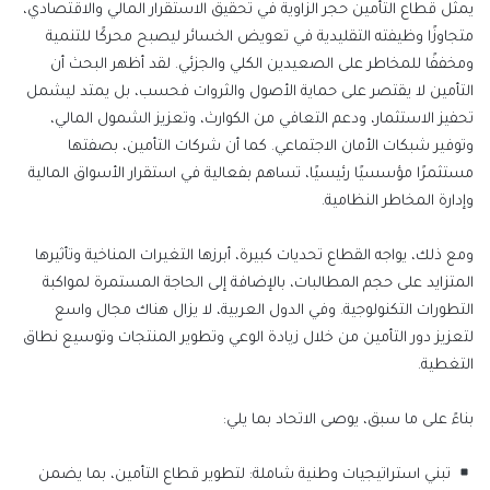
يمثل قطاع التأمين حجر الزاوية في تحقيق الاستقرار المالي والاقتصادي،
متجاوزًا وظيفته التقليدية في تعويض الخسائر ليصبح محركًا للتنمية
ومخففًا للمخاطر على الصعيدين الكلي والجزئي. لقد أظهر البحث أن
التأمين لا يقتصر على حماية الأصول والثروات فحسب، بل يمتد ليشمل
تحفيز الاستثمار، ودعم التعافي من الكوارث، وتعزيز الشمول المالي،
وتوفير شبكات الأمان الاجتماعي. كما أن شركات التأمين، بصفتها
مستثمرًا مؤسسيًا رئيسيًا، تساهم بفعالية في استقرار الأسواق المالية
وإدارة المخاطر النظامية.
ومع ذلك، يواجه القطاع تحديات كبيرة، أبرزها التغيرات المناخية وتأثيرها
المتزايد على حجم المطالبات، بالإضافة إلى الحاجة المستمرة لمواكبة
التطورات التكنولوجية. وفي الدول العربية، لا يزال هناك مجال واسع
لتعزيز دور التأمين من خلال زيادة الوعي وتطوير المنتجات وتوسيع نطاق
التغطية.
بناءً على ما سبق، يوصى الاتحاد بما يلي:
تبني استراتيجيات وطنية شاملة: لتطوير قطاع التأمين، بما يضمن