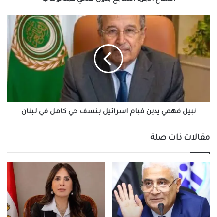
المداح الجزء السابع بدون فتحي عبدالوهاب
نبيل
فهمي
يدين
قيام
اسرائيل
بنسف
حي
كامل
في
لبنان
نبيل فهمي يدين قيام اسرائيل بنسف حي كامل في لبنان
مقالات ذات صلة