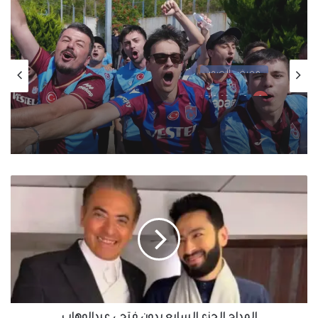
معرض الصور
منذ يوم واحد
احتفالات جماهير طرابزون سبور بصفقة القرن
محمد صلاح
المداح
الجزء
السابع
بدون
فتحي
عبدالوهاب