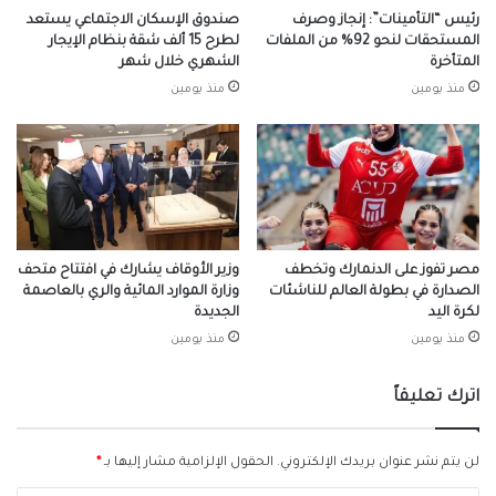
رئيس “التأمينات”: إنجاز وصرف
صندوق الإسكان الاجتماعي يستعد
المستحقات لنحو 92% من الملفات
لطرح 15 ألف شقة بنظام الإيجار
المتأخرة
الشهري خلال شهر
منذ يومين
منذ يومين
مصر تفوز على الدنمارك وتخطف
وزير الأوقاف يشارك في افتتاح متحف
الصدارة في بطولة العالم للناشئات
وزارة الموارد المائية والري بالعاصمة
لكرة اليد
الجديدة
منذ يومين
منذ يومين
اترك تعليقاً
لن يتم نشر عنوان بريدك الإلكتروني.
الحقول الإلزامية مشار إليها بـ
*