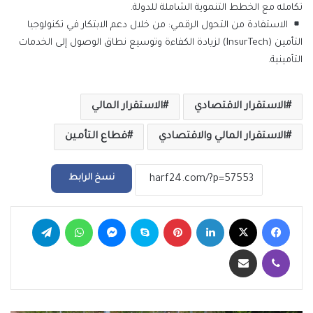
تكامله مع الخطط التنموية الشاملة للدولة.
الاستفادة من التحول الرقمي: من خلال دعم الابتكار في تكنولوجيا
التأمين (
InsurTech
) لزيادة الكفاءة وتوسيع نطاق الوصول إلى الخدمات
التأمينية.
الاستقرار الاقتصادي
الاستقرار المالي
الاستقرار المالي والاقتصادي
قطاع التأمين
نسخ الرابط
فيسبوك
‫X
لينكدإن
بينتيريست
سكايب
ماسنجر
واتساب
تيلقرام
ڤايبر
مشاركة عبر البريد