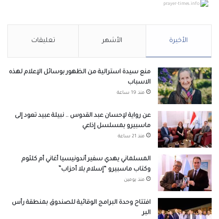
prayer-times.info
الأخيرة
الأشهر
تعليقات
منع سيدة استرالية من الظهور بوسائل الإعلام لهذه
الاسباب
منذ 19 ساعة
عن رواية لإحسان عبد القدوس .. نبيلة عبيد تعود إلى
ماسبيرو بمسلسل إذاعي
منذ 21 ساعة
المسلماني يهدي سفير أندونيسيا أغاني أم كلثوم
وكتاب ماسبيرو “إسلام بلا أحزاب”
منذ يومين
افتتاح وحدة البرامج الوقائية للصندوق بمنطقة رأس
البر