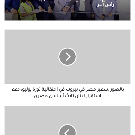
رأس البر
بالصور..سفير
مصر
في
بيروت
في
احتفالية
ثورة
يوليو:
دعم
استقرار
بالصور..سفير مصر في بيروت في احتفالية ثورة يوليو: دعم
لبنان
استقرار لبنان ثابتٌ أساسيٌ مصري
ثابتٌ
أساسيٌ
رئيس
مصري
تحرير
موقع
"هلا
صور