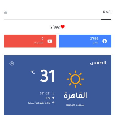
إتبعنا
2٬892
0
2٬892
متابع
مشترك
الطقس
31
℃
38º - 29º
القاهرة
35%
2.82 كيلومتر/ساعة
سماء صافية