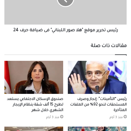
اللبناني"
فى
ضيافة
حرف
24
رئيس تحرير موقع "هلا صور اللبناني" فى ضيافة حرف 24
مقالات ذات صلة
رئيس “التأمينات”: إنجاز وصرف
صندوق الإسكان الاجتماعي يستعد
المستحقات لنحو 92% من الملفات
لطرح 15 ألف شقة بنظام الإيجار
المتأخرة
الشهري خلال شهر
منذ 3 أيام
منذ 3 أيام