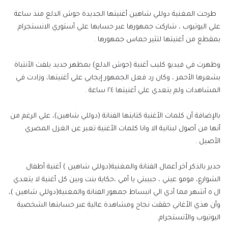
طرحت المغنية دوللي شاهين أغنيتها الجديدة حوش الدلع منذ ساعة
علي اليوتيوب ، شاركت جمهورها عبر حسابها علي أستوري الانستجرام
بمقطع من أغنيتها لتثير حماس جمهورها .
وظهرت في فيديو كليب أغنية (حوش الدلع) بمظهر جديد يلفت الأنتباة
بشعرها الأحمر ، وكان رد فعل الجمهور إيجابي علي أغنيتها، وزادت في
المشاهدات ولم يتعدي علي أغنيتها ٢٤ ساعة .
بالإضافة أن كلمات الأغنية كتابتها الفنانة (دوللي شاهين)، علي الرغم من
أنها من أصول لبنانية الا وانا كلمات الأغنية تعبر عن الغزل المصري
الأصيل .
جدير بالذكر أخر أعمال الفنانة والمغنية(دوللي شاهين ) أغنية أطفال
الشوارع، مومو عيني ، حبيبتي يا أمي ،حكاية بنت وبين كل أغنية لا يتعدي
ال ٥ أشهر مما أدي الي انبساط جمهور الفنانة والمغنية(دوللي شاهين )،
وأن هذي الأغاني حققت نجاح ومشاهدة عالية عبر حسابتها الشخصية
اليوتيوب والأنستجرام.