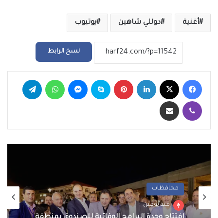
أغنية
دوللي شاهين
يوتيوب
نسخ الرابط
فيسبوك
‫X
لينكدإن
بينتيريست
سكايب
ماسنجر
واتساب
تيلقرام
ڤايبر
مشاركة عبر البريد
محافظات
منذ يومين
افتتاح وحدة البرامج الوقائية للصندوق بمنطقة