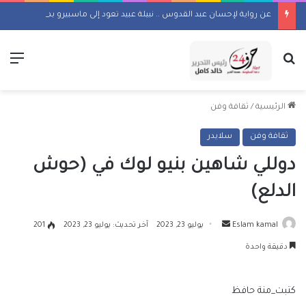
عن رواية لإحسان عبد القدوس .. نبيلة عبيد تعود إلى ماسبيرو بمسلسل إذاعي
بحث عن
الق
الرئيسية
/
ثقافة وفن
ثقافة وفن
سلايدر
دوللي شاهين بنيو لوك في (حوش
الدلع)
أرسل
Eslam kamal
يوليو 23, 2023
آخر تحديث: يوليو 23, 2023
201
بريدا
دقيقة واحدة
إلكترونيا
كتبت_منة حافظ