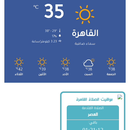
35
℃
38º - 29º
القاهرة
17%
3.23 كيلومتر/ساعة
سماء صافية
℃
42
℃
39
℃
38
℃
38
℃
38
الجمعة
السبت
الأحد
الأثنين
الثلاثاء