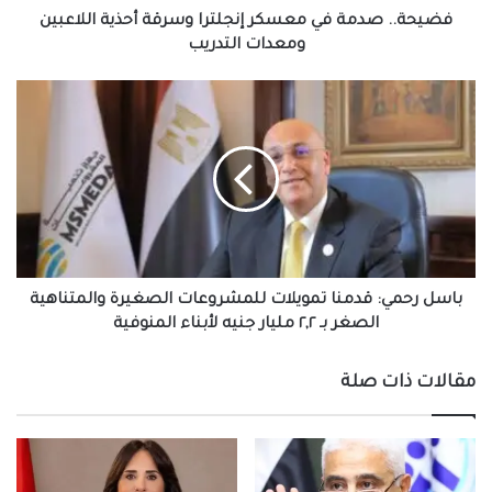
التدريب
فضيحة.. صدمة في معسكر إنجلترا وسرقة أحذية اللاعبين
ومعدات التدريب
باسل
رحمي:
قدمنا
تمويلات
للمشروعات
الصغيرة
والمتناهية
الصغر
بـ
٢,٢
باسل رحمي: قدمنا تمويلات للمشروعات الصغيرة والمتناهية
مليار
الصغر بـ ٢,٢ مليار جنيه لأبناء المنوفية
جنيه
لأبناء
مقالات ذات صلة
المنوفية