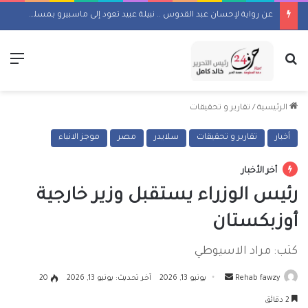
عن رواية لإحسان عبد القدوس .. نبيلة عبيد تعود إلى ماسبيرو بمسلسل إذاعي
بحث عن
الق
الرئيسية
/
تقارير و تحقيقات
أخبار
تقارير و تحقيقات
سلايدر
مصر
موجز الانباء
أخر الأخبار
رئيس الوزراء يستقبل وزير خارجية
أوزبكستان
كتب: مراد الاسيوطي
أرسل
Rehab fawzy
يونيو 13, 2026
آخر تحديث: يونيو 13, 2026
20
بريدا
2 دقائق