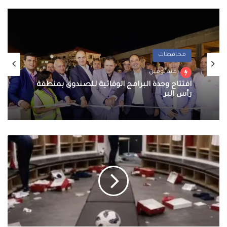
محافظات
معرض الصور
منذ يومين
منذ يومين
افتتاح وحدة البرامج الوقائية للصندوق بمنطقة
رأس البر
احتفالات جماهير طرابزون سبور بصفقة القرن
فضيحة..
محمد صلاح
صدمة
في
معسكر
إنجلترا
وسرقة
أحذية
اللاعبين
ومعدات