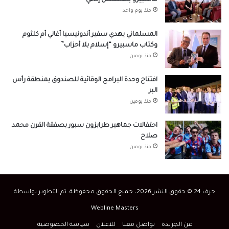
ماسبيرو بمسلسل إذاعي
منذ يوم واحد
المسلماني يهدي سفير أندونيسيا أغاني أم كلثوم
وكتاب ماسبيرو “إسلام بلا أحزاب”
منذ يومين
افتتاح وحدة البرامج الوقائية للصندوق بمنطقة رأس
البر
منذ يومين
احتفالات جماهير طرابزون سبور بصفقة القرن محمد
صلاح
منذ يومين
حرف 24 © حقوق النشر 2026، جميع الحقوق محفوظة. تم التطوير بواسطة
Webline Masters
عن الجريدة
تواصل معنا
للاعلان
سياسة الخصوصية