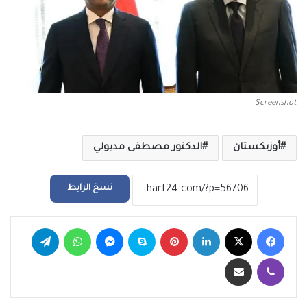
Screenshot
أوزبكستان
الدكتور مصطفى مدبولي
نسخ الرابط
فيسبوك
‫X
لينكدإن
بينتيريست
سكايب
ماسنجر
واتساب
تيلقرام
ڤايبر
مشاركة عبر البريد