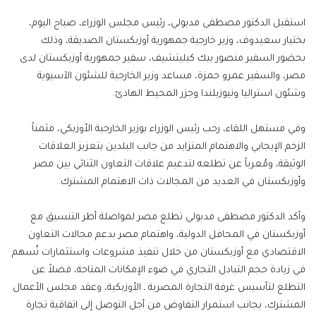
إلكترونيا
استقبل الدكتور مصطفى مدبولي، رئيس مجلس الوزراء، صباح اليوم،
بختيار سعيدوف، وزير خارجية جمهورية أوزبكستان الصديقة، وذلك
بحضور السفير منصور بيك كيليتشيف، سفير جمهورية أوزبكستان لدى
مصر، والسفير عمرو حمزة، مساعد وزير الخارجية للشئون الآسيوية
وشئون استراليا ونيوزيلندا وجزر المحيط الهادئ.
وفي مستهل اللقاء، رحب رئيس الوزراء بوزير الخارجية الأوزبكي، مثمناً
الزخم الإيجابي والاهتمام المتزايد من جانب البلدين بتعزيز العلاقات
الوثيقة، ومُعرباً عن تطلعه لتدعيم علاقات التعاون الثنائي بين مصر
وأوزبكستان في العديد من المجالات ذات الاهتمام المشترك.
وأكد الدكتور مصطفى مدبولي تطلع مصر لمواصلة أطر التنسيق مع
أوزبكستان في المحافل الدولية، واهتمام مصر بدعم مجالات التعاون
الاقتصادي مع أوزبكستان من خلال تنفيذ مشروعات واستثمارات تُسهم
في زيادة حجم التبادل التجاري في ضوء الإمكانات المتاحة، فضلاً عن
التطلع لتأسيس غرفة التجارة المصرية ـ الأوزبكية، وعقد مجلس الأعمال
المشترك، بجانب استمرار التفاوض من أجل التوصل إلى اتفاقية تجارة