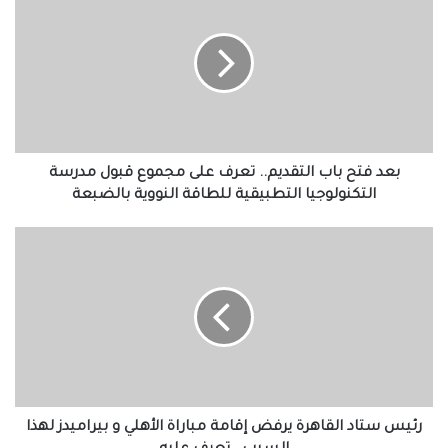
فتح
احتفالات جماهير طرابزون سبور بصفقة القرن
باب
محمد صلاح
التقديم..
تعرف
على
مجموع
قبول
مدرسة
التكنولوجيا
بعد فتح باب التقديم.. تعرف على مجموع قبول مدرسة
التطبيقية
التكنولوجيا التطبيقية للطاقة النووية بالضبعة
للطاقة
النووية
رئيس
بالضبعة
ستاد
القاهرة
يرفض
إقامة
مباراة
الأهلي
و
بيراميدز
لهذا
رئيس ستاد القاهرة يرفض إقامة مباراة الأهلي و بيراميدز لهذا
السبب..