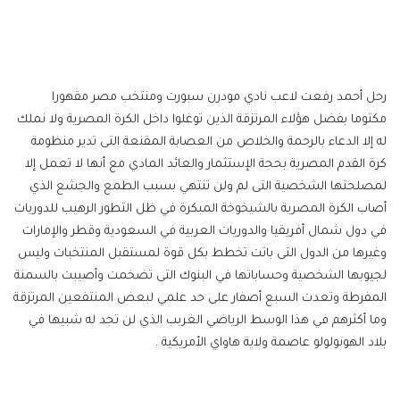
إلكترونيا
رحل أحمد رفعت لاعب نادي مودرن سبورت ومنتخب مصر مقهورا
مكتوما بفضل هؤلاء المرتزقة الذين توغلوا داخل الكرة المصرية ولا نملك
له إلا الدعاء بالرحمة والخلاص من العصابة المقنعة التى تدير منظومة
كرة القدم المصرية بحجة الإستثمار والعائد المادي مع أنها لا تعمل إلا
لمصلحتها الشخصية التى لم ولن تنتهي بسبب الطمع والجشع الذي
أصاب الكرة المصرية بالشيخوخة المبكرة في ظل التطور الرهيب للدوريات
في دول شمال أفريقيا والدوريات العربية في السعودية وقطر والإمارات
وغيرها من الدول التى باتت تخطط بكل قوة لمستقبل المنتخبات وليس
لجيوبها الشخصية وحساباتها في البنوك التى تضخمت وأصيبت بالسمنة
المفرطة وتعدت السبع أصفار على حد علمي لبعض المنتفعين المرتزقة
وما أكثرهم في هذا الوسط الرياضي الغربب الذي لن تجد له شبيها في
بلاد الهونولولو عاصمة ولاية هاواي الأمريكية .