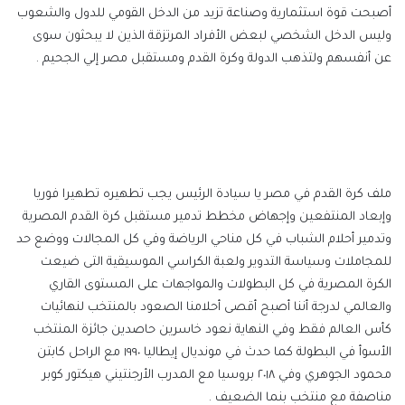
أصبحت قوة استثمارية وصناعة تزيد من الدخل القومي للدول والشعوب
وليس الدخل الشخصي لبعض الأفراد المرتزقة الذين لا يبحثون سوى
عن أنفسهم ولتذهب الدولة وكرة القدم ومستقبل مصر إلي الجحيم .
ملف كرة القدم في مصر يا سيادة الرئيس يجب تطهيره تطهيرا فوريا
وإبعاد المنتفعين وإجهاض مخطط تدمير مستقبل كرة القدم المصرية
وتدمير أحلام الشباب في كل مناحي الرياضة وفي كل المجالات ووضع حد
للمجاملات وسياسة التدوير ولعبة الكراسي الموسيقية التى ضيعت
الكرة المصرية في كل البطولات والمواجهات على المستوى القاري
والعالمي لدرجة أننا أصبح أقصى أحلامنا الصعود بالمنتخب لنهائيات
كأس العالم فقط وفي النهاية نعود خاسرين حاصدين جائزة المنتخب
الأسوأ في البطولة كما حدث في مونديال إيطاليا ١٩٩٠ مع الراحل كابتن
محمود الجوهري وفي ٢٠١٨ بروسيا مع المدرب الأرجنتيني هيكتور كوبر
مناصفة مع منتخب بنما الضعيف .