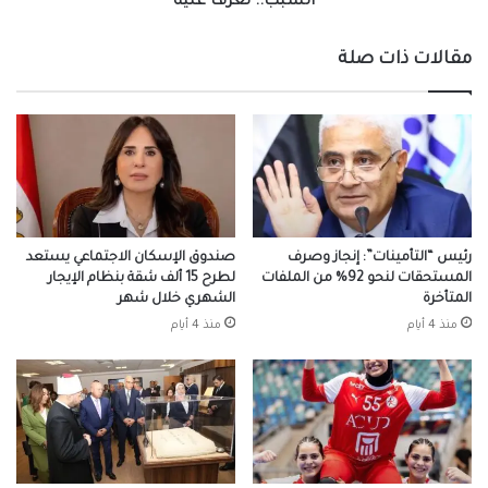
السبب.. تعرف عليه
تعرف
عليه
مقالات ذات صلة
رئيس “التأمينات”: إنجاز وصرف
صندوق الإسكان الاجتماعي يستعد
المستحقات لنحو 92% من الملفات
لطرح 15 ألف شقة بنظام الإيجار
المتأخرة
الشهري خلال شهر
منذ 4 أيام
منذ 4 أيام