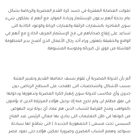
تغولت العصابة المفترية في جسد كرة القدم المصرية والرياضة بشكل
عام بحجة أنهم يدعون للإستثمار وزيادة الموارد مع أنهم لا يملكون شيء
سوى المتاجرة بالشعارات الزائفة والعبارات الرنانة والوعود الكاذبة التى
تساعد على إيقاع ضحاياهم في فخ الإستثمار المزيف الخادع مع أنهم في
الواقع والحقيقة يلهثون وراء أحد رجال الأعمال الذي أصبح يدير المنظومة
الفاشلة من فوق تل كبريائه وفلوسه المشبوهة.
ألم يأن للدولة المصرية أن تقوم بنسف حمامها القديم وتغيير العتبة
بسبب الأشكال والشخصيات التى طفحت على السطح الرياضي دون
جدوى وأي مكاسب للدولة سوى إنهيار الكرة المصرية وتدهورها ودخولها
في نفق مظلم لن ولم تخرج منه إلا برحيل هؤلاء المرتزقة الذين لا يؤمنون
بالمواهب ومنح الفرصة للشباب الذين هم عماد أي دولة تريد النهوض
من كبوتها في ظل التعليمات التى ينادي بها معالي الرئيس عبد الفتاح
السيسي تحت مسمى ( الجمهورية الجديدة ) التى يتطلع لها سيادته
بسواعد وهمم الشباب المصري وضرورة تمكين هؤلاء حتى تعود مصر