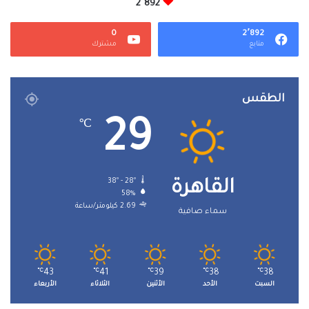
2٬892
0
2٬892
متابع
مشترك
الطقس
29
℃
38º - 28º
القاهرة
58%
2.69 كيلومتر/ساعة
سماء صافية
℃
43
℃
41
℃
39
℃
38
℃
38
السبت
الأحد
الأثنين
الثلاثاء
الأربعاء