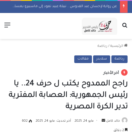
عن رواية لإحسان عبد القدوس .. نبيلة عبيد تعود إلى ماسبيرو بمسلسل إذاعي
بحث عن
الق
الرئيسية
/
رياضة
رياضة
سلايدر
مقالات
أخر الأخبار
راجح الممدوح يكتب ل حرف 24.. يا
رئيس الجمهورية: العصابة المفترية
تدير الكرة المصرية
أرسل
خالد كامل
مايو 24, 2025
آخر تحديث: مايو 24, 2025
602
بريدا
2 دقائق