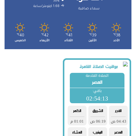
36%
1.68 كيلومتر/ساعة
سماء صافية
℃
40
℃
42
℃
41
℃
39
℃
38
الأحد
الأثنين
الثلاثاء
الأربعاء
الخميس