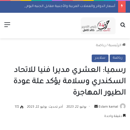
أسعار الدولار والعملات العربية والأجنبية مقابل الجنيه اليوم السبت 8 أغسطس 2026
بحث عن
الق
الرئيسية
/
رياضة
رياضة
سلايدر
رسميا: العشري مديرا فنيا للاتحاد
السكندري وسلامة يؤكد علة عودة
الطيور المهاجرة
أرسل
Eslam kamal
يوليو 22, 2023
آخر تحديث: يوليو 22, 2023
172
بريدا
دقيقة واحدة
إلكترونيا