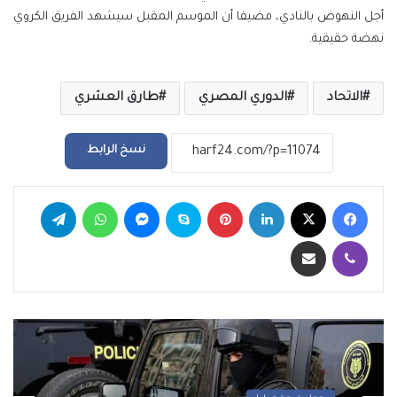
أجل النهوض بالنادي، مضيفا أن الموسم المقبل سيشهد الفريق الكروي
نهضة حقيقية.
الاتحاد
الدوري المصري
طارق العشري
نسخ الرابط
فيسبوك
‫X
لينكدإن
بينتيريست
سكايب
ماسنجر
واتساب
تيلقرام
ڤايبر
مشاركة عبر البريد