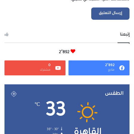
إتبعنا
2٬892
0
2٬892
متابع
مشترك
الطقس
33
℃
38º - 30º
القاهرة