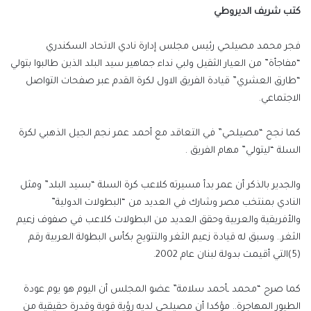
كتب شريف الديروطي
فجر محمد مصيلحي رئيس مجلس إدارة نادي الاتحاد السكندري
“مفاجأة” من العيار الثقيل ولبي نداء جماهير سيد البلد الذين طالبوا بتولي
“طارق العشري” قيادة الفريق الاول لكرة القدم عبر صفحات التواصل
الاجتماعي.
كما نجح “مصيلحي” في التعاقد مع أحمد عمر نجم الجيل الذهبي لكرة
السلة “ليتولي” مهام الفريق .
والجدير بالذكر أن عمر بدأ مسيرته كلاعب كرة السلة “بسيد البلد” ومثل
النادي بمنتخب مصر وشارك في العديد من “البطولات الدولية”
والأفريقية والعربية وحقق العديد من البطولات كلاعب في صفوف زعيم
الثغر.. وسبق له قيادة زعيم الثغر والتتويج بكأس البطولة العربية رقم
(5)التي أقيمت بدولة لبنان عام 2002.
كما صرح “محمد ـأحمد سلامة” عضو المجلس أن اليوم هو يوم عودة
الطيور المهاجرة.. مؤكدا أن مصيلحي لديه رؤية قوية وقدرة حقيقية من