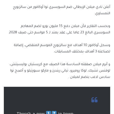
أعلن نادي ميلان الإيطالي ضم السويسري نوا أوكافور من سالزبورج
النمساوي.
وبحسب التقارير فأن ميلان دفع 15 مليون يورو لضم المهاجم
السويسري البالغ 23 عاما على عقد يمتد لـ 5 مواسم حتى صيف 2028.
وسجل أوكافور 10 أهداف مع سالزبورج الموسم المنقضي، إضافة
لصناعته 3 أهداف بمختلف المسابقات.
و أبرم ميلان صفقته السادسة هذا الصيف مع كريستيان بوليسيتش،
لوفتس تشيك، لوكا روميرو، تياني ريندرز و ماركو سبورتيلو و أصبح نوا
سادس لاعب ينضم لميلان .