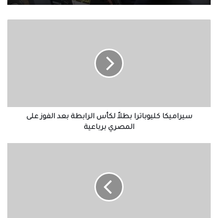
سيراميكا
الزمالك يعلن التشكيل الكامل للجهاز الفني
كليوباترا
لفريق الكرة بقيادة معتمد جمال
بطلاً
لكأس
الرابطة
بعد
الفوز
على
المصري
برباعية
سيراميكا كليوباترا بطلاً لكأس الرابطة بعد الفوز على
المصري برباعية
مفاجأة
صادمة
من
باريس
سان
جيرمان
للاعب