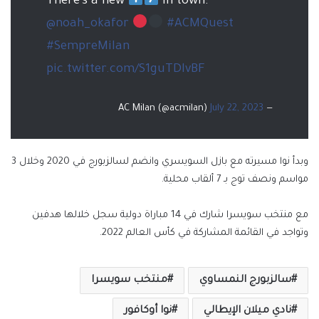
There’s a new
in town:
@noah_okafor
#ACMQuest
#SempreMilan
pic.twitter.com/S1guTDlvBF
July 22, 2023
— AC Milan (@acmilan)
وبدأ نوا مسيرته مع بازل السويسري وانضم لسالزبورج في 2020 وخلال 3
مواسم ونصف توج بـ 7 ألقاب محلية.
مع منتخب سويسرا شارك في 14 مباراة دولية سجل خلالها هدفين
وتواجد في القائمة المشاركة في كأس العالم 2022.
سالزبورج النمساوي
منتخب سويسرا
نادي ميلان الإيطالي
نوا أوكافور