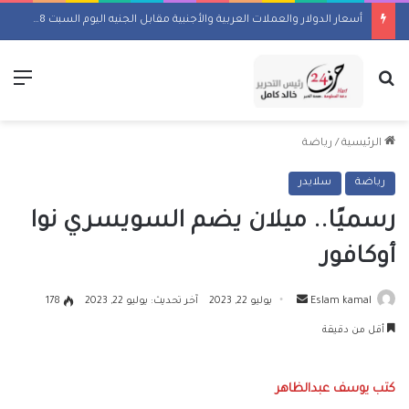
أسعار الدولار والعملات العربية والأجنبية مقابل الجنيه اليوم السبت 8 أغسطس 2026
بحث عن
الق
الرئيسية
/
رياضة
رياضة
سلايدر
رسميًا.. ميلان يضم السويسري نوا
أوكافور
أرسل
Eslam kamal
يوليو 22, 2023
آخر تحديث: يوليو 22, 2023
178
بريدا
أقل من دقيقة
إلكترونيا
كتب يوسف عبدالظاهر