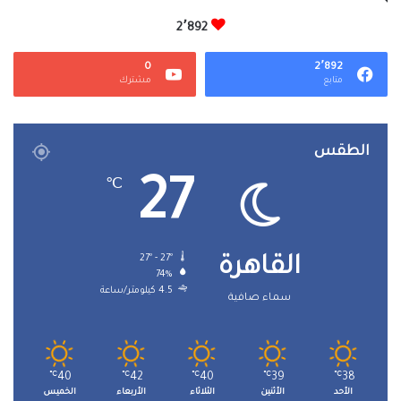
2٬892
0
2٬892
متابع
مشترك
الطقس
27
℃
27º - 27º
القاهرة
74%
4.5 كيلومتر/ساعة
سماء صافية
℃
40
℃
42
℃
40
℃
39
℃
38
الأحد
الأثنين
الثلاثاء
الأربعاء
الخميس