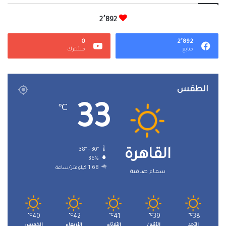
2٬892
0
2٬892
متابع
مشترك
الطقس
33
℃
38º - 30º
القاهرة
36%
1.68 كيلومتر/ساعة
سماء صافية
℃
40
℃
42
℃
41
℃
39
℃
38
الأحد
الأثنين
الثلاثاء
الأربعاء
الخميس