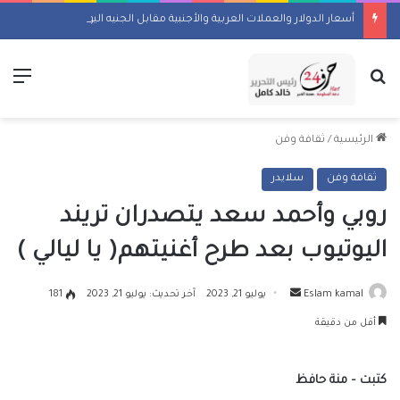
أسعار الدولار والعملات العربية والأجنبية مقابل الجنيه اليوم السبت 8 أغسطس 2026
بحث عن
الق
الرئيسية
/
ثقافة وفن
ثقافة وفن
سلايدر
روبي وأحمد سعد يتصدران تريند
اليوتيوب بعد طرح أغنيتهم( يا ليالي )
أرسل
Eslam kamal
يوليو 21, 2023
آخر تحديث: يوليو 21, 2023
181
بريدا
أقل من دقيقة
إلكترونيا
كتبت – منة حافظ