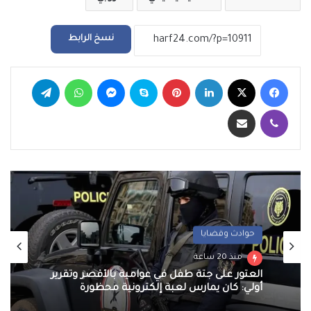
نسخ الرابط
فيسبوك
‫X
لينكدإن
بينتيريست
سكايب
ماسنجر
واتساب
تيلقرام
ڤايبر
مشاركة عبر البريد
حوادث وقضايا
منذ 20 ساعة
العثور على جثة طفل في عوامية بالأقصر وتقرير
أولي: كان يمارس لعبة إلكترونية محظورة