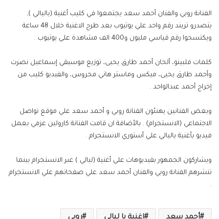
الفنانة روبي والفنان أحمد سعد يجتمعوا في كليب أغنية (ياليالي ),
يتصدرو تريند رقم واحد علي يوتيوب بعد طرح الاغنية خلال 48 ساعة
ويكتسحوا رقم قياسي مليون و400 الف مشاهدة علي يوتيوب .
كلمات فلبينو، ألحان أحمد طارق يحيى، توزيع موسيقي إسماعيل نصرت
وأحمد طارق يحيى، ميكس وماستر هاني محروس، والفيديو كليب من
إخراج أحمد عبدالواحد .
وبعض الفنانين يهنئون الفنانة روبي و أحمد سعد علي موقع تواصل
الاجتماعي (الانستجرام) . بالأضافة ان قامت الفنانة كارولين عزمي بعمل
فيديو بأغنية ياليالي علي أستوري الانستجرام .
ويشاركون الجمهور بفيديوهات علي أغنية (ليالي ) عبر الانستجرام بينما
تنشرهم الفنانة روبي والفنان أحمد سعد علي صفحاتهم علي الانستجرام
.
أحمد سعد
اغنية يا ليالي
روبي