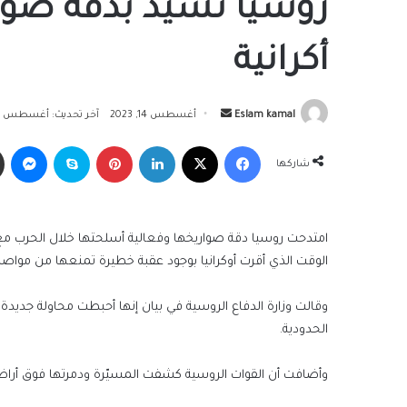
روسيا تشيد بدقة صوا
أكرانية
أرسل
Eslam kamal
أغسطس 14, 2023
آخر تحديث: أغسطس 14, 2023
بريدا
فيسبوك
‫X
لينكدإن
بينتيريست
سكايب
ما
إلكترونيا
شاركها
امتدحت روسيا دقة صواريخها وفعالية أسلحتها خلال الحرب مع 
الوقت الذي أقرت أوكرانيا بوجود عقبة خطيرة تمنعها من مواص
وقالت وزارة الدفاع الروسية في بيان إنها أحبطت محاولة جديد
الحدودية.
وأضافت أن القوات الروسية كشفت المسيّرة ودمرتها فوق أراضي