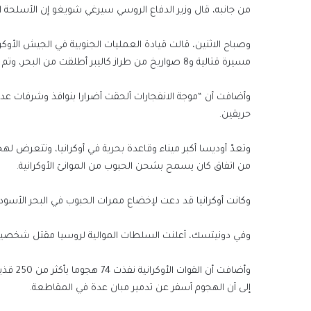
من جانبه، قال وزير الدفاع الروسي سيرغي شويغو إن الأسلحة ا
مسيرة قتالية و8 صواريخ من طراز كاليبر أطلقت من البحر، وتم التصدي لجميع الهجمات من قبل قوات الدفاع الجوي.
وأضافت أن “موجة الانفجارات ألحقت أضرارا بنوافذ وشرفات عدة
حريقين.
من اتفاق كان يسمح بشحن الحبوب من الموانئ الأوكرانية.
وكانت أوكرانيا قد دعت لإخضاع ممرات الحبوب في البحر الأسود
وفي دونيتسك، أعلنت السلطات الموالية لروسيا مقتل شخصين وإصابة 5 في هجوم أوكراني على 
إلى أن الهجوم أسفر عن تدمير مبان عدة في المقاطعة.