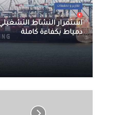
تقارير و تحقيقات
منذ 6 أيام
استمرار النشاط التشغيلي 
دمياط بكفاءة كاملة
أوكرانيا
تعترف
بعجزها
عن
إسقاط