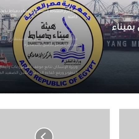
استمرار النشاط التشغيلي بميناء دمياط بكفاء
كاملة
بميناء
محافظ الغربية يستقبل وزير الاستثمار لإطلاق
مبادرة «مصر تنطلق بالتصدير»
وزيرة الإسكان تتابع موقف المشروعات وأعمال
التطوير ورفع كفاءة الخدمات بمدن الصعيد الج
تجديد الثقة في اللواء علاء فتحي مدير الإدارة الع
لمباحث الجيزة في حركة الداخلية هذا العام
البيان
الختامي
لواء أحمد عزت مدير أمن المنيا الجديد.. عائداً إلي
لقمة
فراق 3 عقود
العلمين..إنهاء
الاحتلال