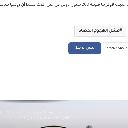
وكانت قد أعلنت الولايات المتحدة عن تقديم مساعدات عسكرية جديدة لأوكرانيا بقيمة 200 مليون دولار، في حين أكدت فنلندا 
تصدع بممشى الصيانة الخاص بماسورة مأخذ
المحطة على نهر النيل في بني سويف
فشل الهجوم المضاد
وزير العمل ومحافظ الشرقية يُسلمان عقود ع
لذوي الهمم..ويشهدان توقيع بروتوكول تعاون 
المديرية وجامعة الزقازيق
نسخ الرابط
وزيرة الإسكان تزور مستشفى “بهية” بمدينة 
زايد
ريد
محافظ القاهرة: لن نتهاون مع أي مخالفة بناء
تعامل الفوري والحاسم مع جميع التعديات
كلية طب جنوب الوادي ت
مقابل 67% نسبة رسوب بين الطلاب