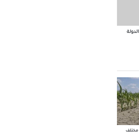
الدولة
مل
بين
الشيخ
 وسيتم
سجل نسبة نجاح 33%
 مختلف