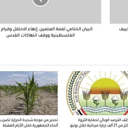
وقيام
الدولة
تصدع بممشى الصيانة الخاص بماسورة مأخذ
المحطة على نهر النيل في بني سويف
الفلسطينية
ووقف
انتهاكات
كييف
البيان الختامي لقمة العلمين..إنهاء الاحتلال وقيام 
القدس
الفلسطينية ووقف انتهاكات القدس
وزير العمل ومحافظ الشرقية يُسلمان عقود ع
لذوي الهمم..ويشهدان توقيع بروتوكول تعاون 
المديرية وجامعة الزقازيق
وزيرة الإسكان تزور مستشفى “بهية” بمدينة 
زايد
محافظ القاهرة: لن نتهاون مع أي مخالفة بناء
تعامل الفوري والحاسم مع جميع التعديات
كلية طب جنوب الوادي ت
مقابل 67% نسبة رسوب بين الطلاب
كثف الترصد الوبائي لحماية الثروة
تحذير من موجة شديدة الحرارة تضرب
ة ميدانية خلال يونيو
أنحاء الجمهورية خلال الأيام المقبلة