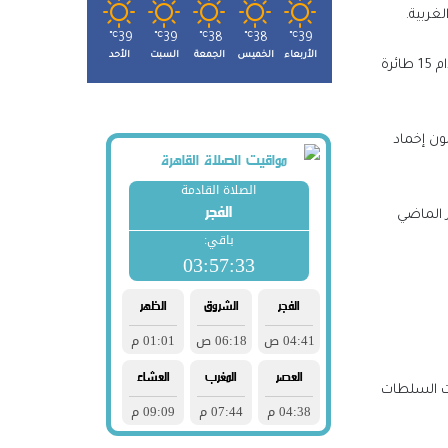
غربية.
℃
39
℃
39
℃
38
℃
38
℃
39
الأربعاء
الخميس
الجمعة
السبت
الأحد
وصباح الاثنين، قالت قيادة العمليات الجنوبية في الجيش الأوكراني -عبر تليغرام- إن روسيا هاجمت منطقة أوديسا 3 مرات خلال الليل، باستخدام 15 طائرة
ون إخماد
الطائرات المسيرة بعد انسحاب روسيا في يوليو/تموز الماضي
ة عنقودية. وأشارت السلطات
ها بعد