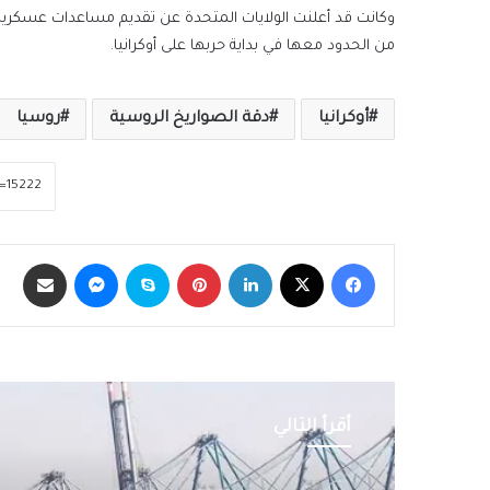
من الحدود معها في بداية حربها على أوكرانيا.
أوكرانيا
دقة الصواريخ الروسية
روسيا
فيسبوك
‫X
لينكدإن
بينتيريست
سكايب
ماسنجر
مشاركة عبر الب
أقرأ التالي