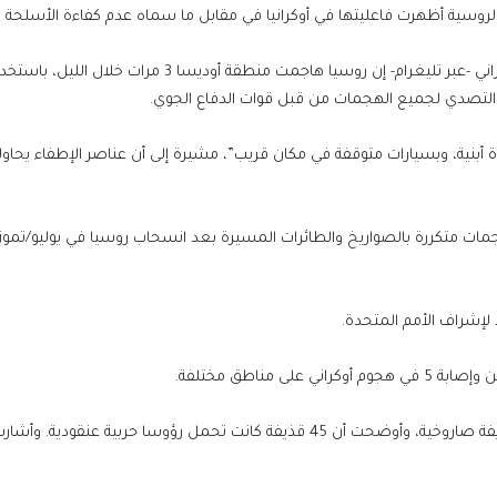
لروسية أظهرت فاعليتها في أوكرانيا في مقابل ما سماه عدم كفاءة الأسلحة ال
 أبنية، وبسيارات متوقفة في مكان قريب”، مشيرة إلى أن عناصر الإطفاء يحاول
وتعدّ أوديسا أكبر ميناء وقاعدة بحرية في أوكرانيا، وتتعرض لهجمات متكررة بالصواريخ و‭‬
 لإشراف الأمم المتحدة.
مناطق مختلفة.
وأضافت أن القوات الأوكرانية نفذت 74 هجوما بأكثر من 250 قذيفة صاروخية، وأوضحت أن 45 قذيفة كانت تحمل رؤوسا حربي
لواء أحمد عزت مدير أمن المنيا الجديد.. عائداً إلي
فراق 3 عقود