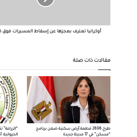
المسيرات
فوق
كييف
أوكرانيا تعترف بعجزها عن إسقاط المسيرات فوق 
مقالات ذات صلة
طرح 2898 قطعة أرض سكنية ضمن برنامج
“الزراعة” ت
“مسكن” في 17 مدينة جديدة
الحيوانية: أكثر من 21 ألف زيار