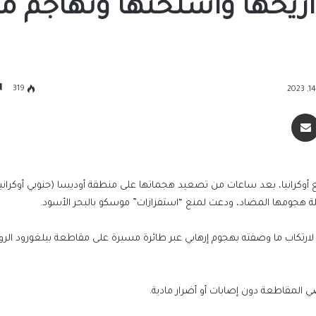
ريخها وأسلحتها وتهاجم م
319
سنجر
مشاركة عبر البريد
أوكرانيا، بعد ساعات من تصعيد هجماتها على منطقة أوديسا (جنوبي أوكرانيا
لة هجومها المضاد، ودعت لمنع “استفزازات” موسكو بالبحر الأسود.
ة لارتكاب ما وصفته بهجوم إرهابي عبر طائرة مسيرة على مقاطعة بيلغورود الر
 المقاطعة دون إصابات أو أضرار مادية.