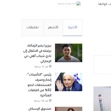
أن روسيا سحبت قواتها
prayer-times.info
الأخيرة
الأشهر
تعليقات
مل
بين
بيزيرا يخبر الزمالك
برغبته في الانتقال إلى
الشيخ
نادي شباب أهلي دبي
الإماراتي
منذ 12 ساعة
رئيس “التأمينات”:
 وسيتم
إنجاز وصرف
المستحقات لنحو
92% من الملفات
المتأخرة
سجل نسبة نجاح 33%
منذ 18 ساعة
صندوق الإسكان