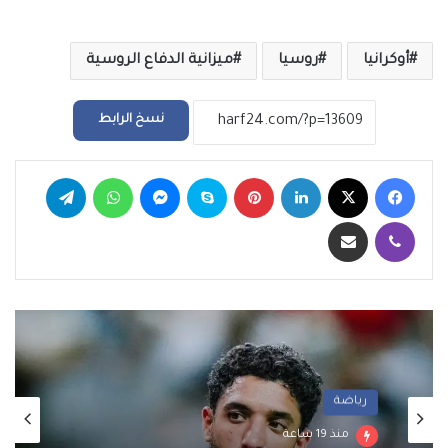
أوكرانيا
روسيا
ميزانية الدفاع الروسية
نسخ الرابط
فيسبوك
‫X
لينكدإن
بينتيريست
سكايب
ماسنجر
واتساب
تيلقرام
ڤايبر
مشاركة عبر البريد
رياضة
منذ 19 ساعة