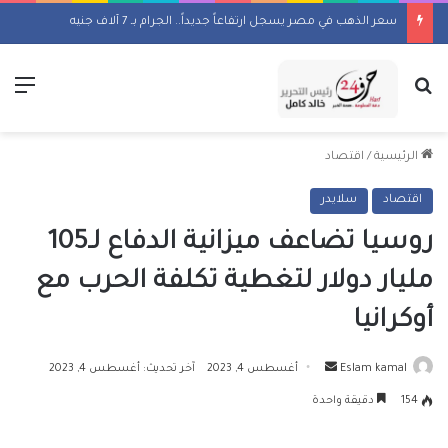
سعر الذهب في مصر يسجل ارتفاعاً جديداً.. الجرام بـ 7 آلاف جنيه
بحث عن
الق
الرئيسية
/
اقتصاد
اقتصاد
سلايدر
روسيا تضاعف ميزانية الدفاع لـ105
مليار دولار لتغطية تكلفة الحرب مع
أوكرانيا
أرسل
Eslam kamal
أغسطس 4, 2023
آخر تحديث: أغسطس 4, 2023
بريدا
154
دقيقة واحدة
إلكترونيا