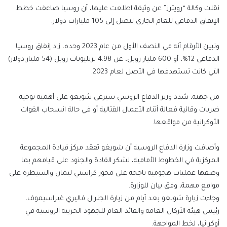
نقلت وكالة “رويترز” عن وثيقة اطلعت عليها، أن روسيا ضاعفت خطط
الإنفاق الدفاعي للعام الجاري لتصل إلى 105 مليارات دولار.
وتبين الأرقام أنه في النصف الأول من عام 2023 وحده، زاد إنفاق روسيا
الدفاعي 12%، أو 600 مليار روبل، عن 4.98 تريليونات روبل (54 مليار دولار)
التي كانت تستهدفها في الأصل لعام 2023.
من جهته، شدد وزير الدفاع الروسي سيرغي شويغو على أهمية توجيه
ضربات وقائية فعالة أثناء الأعمال القتالية أو في حالة انسحاب القوات
الأوكرانية من مواقعها.
وأضافت وزارة الدفاع الروسية أن شويغو تفقد مركز قيادة المجموعة
المركزية في الخطوط الأمامية، لشكر القادة والجنود على قيامهم بما
وصفها عمليات هجومية ناجحة على محور كراسني ليمان والسيطرة على
مواقع مهمة، وفق بيان للوزارة.
وجاءت زيارة شويغو بعد أيام من زيارة الجنرال فاليري غيراسيموف،
رئيس هيئة الأركان العامة والقائد العام للجهود الحربية الروسية في
أوكرانيا، لخط المواجهة.