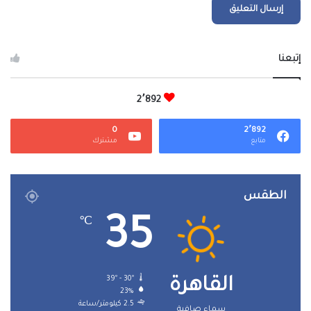
إتبعنا
2٬892
0
2٬892
متابع
مشترك
الطقس
35
℃
39º - 30º
القاهرة
23%
2.5 كيلومتر/ساعة
سماء صافية