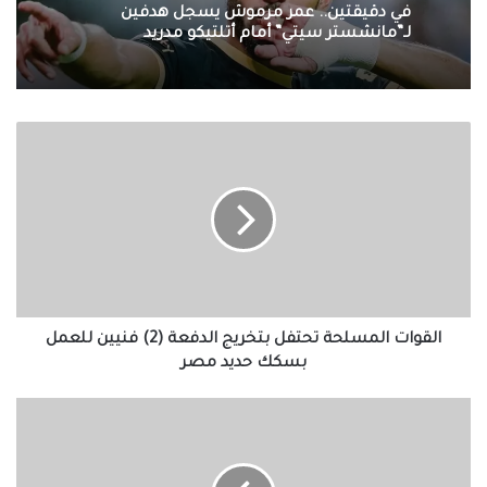
في دقيقتين.. عمر مرموش يسجل هدفين
لـ”مانشستر سيتي” أمام أتلتيكو مدريد
القوات
المسلحة
تحتفل
بتخريج
الدفعة
(2)
فنيين
للعمل
بسكك
حديد
القوات المسلحة تحتفل بتخريج الدفعة (2) فنيين للعمل
مصر
بسكك حديد مصر
جهود
وزارة
الداخلية
في