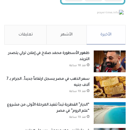
prayer-times.info
الأخيرة
الأشهر
تعليقات
ظهور الأسطورة محمد صلاح في إعلان تركي يتصدر
التريند
منذ 18 ساعة
سعر الذهب في مصر يسجل ارتفاعاً جديداً.. الجرام بـ 7
آلاف جنيه
منذ 19 ساعة
“الديار” القطرية تبدأ تنفيذ المرحلة الأولى من مشروع
“علم الروم” في مصر
منذ 19 ساعة