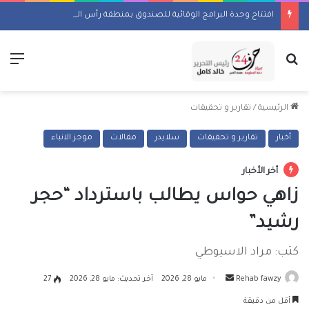
افتتاح وحدة البرامج الوقائية للصندوق بمنطقة رأس البر
بحث عن
الق
الرئيسية
/
تقارير و تحقيقات
أخبار
تقارير و تحقيقات
سلايدر
مقالات
موجز الانباء
أخر الأخبار
زاهي حواس يطالب باسترداد “حجر
رشيد”
كتب: مراد الاسيوطي
أرسل
Rehab fawzy
مايو 28, 2026
آخر تحديث: مايو 28, 2026
27
بريدا
أقل من دقيقة