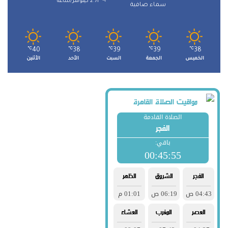
2.71 كيلومتر/ساعة
سماء صافية
℃
40
℃
38
℃
39
℃
39
℃
38
الخميس
الجمعة
السبت
الأحد
الأثنين