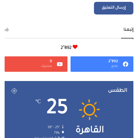
إتبعنا
2٬892
0
2٬892
متابع
مشترك
الطقس
25
℃
38º - 25º
القاهرة
73%