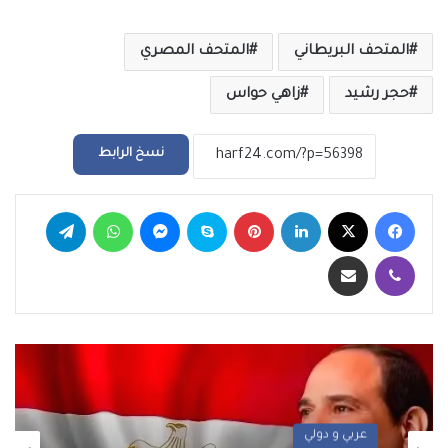
المتحف البريطاني
المتحف المصري
حجر رشيد
زاهي حواس
نسخ الرابط
فيسبوك
‫X
لينكدإن
بينتيريست
سكايب
ماسنجر
واتساب
تيلقرام
ڤايبر
مشاركة عبر البريد
عربي و دولي