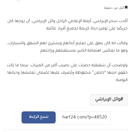
بريدا
أقل من دقيقة
إلكترونيا
أكدت سحر الإبراشي، أرملة الإعلامي الراحل وائل الإبراشي، أن زوجها كان
حريصًا على توفير حياة كريمة لجميع أفراد عائلته.
وقالت انه كان ينفق على تعليم أبنائهم ويشتري لهم الشقق والسيارات،
وهو ما يعكس اهتمامه الكبير بمستقبلهم وراحتهم.
واوضحت أن شقيقته حصلت على نصيب أكبر من الميراث، بينما ما زالت
حقوق ابنتها “جايلان” محفوظة ويُصرف عليها لضمان تعليمها وحياتها
اليومية.
وائل الإبراشي
نسخ الرابط