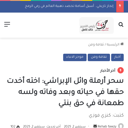
إنجاز تاريخي.. أسيل أسامة تحصد ذهبية العالم في رمي الرمح
بحث عن
الق
الرئيسية
/
ثقافة وفن
أخبار
ثقافة وفن
موجز الانباء
أخر الأخبار
سحر أرملة وائل الإبراشي: اخته أخدت
حقها في حياته وبعد وفاته ولسه
طمعانة في حق بنتي
كتبت: كنزي فوزي
أرسل
Rehab fawzy
سبتمبر 2, 2025
آخر تحديث: سبتمبر 2, 2025
102