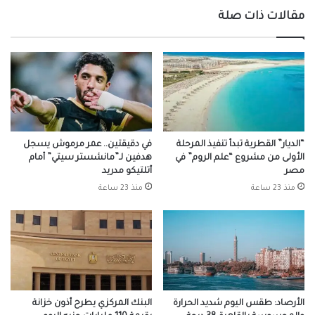
مقالات ذات صلة
“الديار” القطرية تبدأ تنفيذ المرحلة
في دقيقتين.. عمر مرموش يسجل
الأولى من مشروع “علم الروم” في
هدفين لـ”مانشستر سيتي” أمام
مصر
أتلتيكو مدريد
منذ 23 ساعة
منذ 23 ساعة
الأرصاد: طقس اليوم شديد الحرارة
البنك المركزي يطرح أذون خزانة