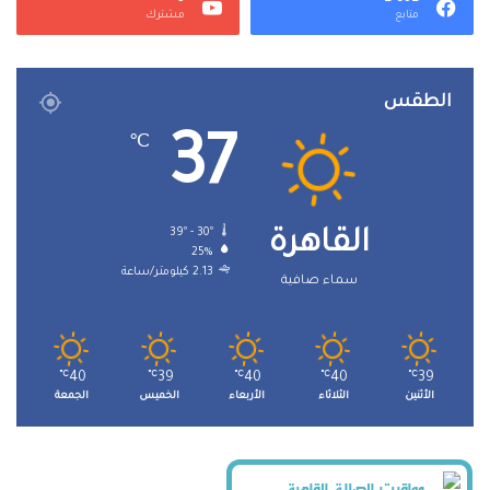
متابع
مشترك
الطقس
37
℃
39º - 30º
القاهرة
25%
2.13 كيلومتر/ساعة
سماء صافية
℃
40
℃
39
℃
40
℃
40
℃
39
الأثنين
الثلاثاء
الأربعاء
الخميس
الجمعة