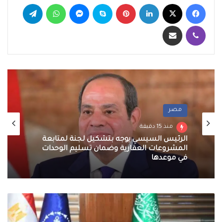
فيسبوك
‫X
لينكدإن
بينتيريست
سكايب
ماسنجر
واتساب
تيلقرام
ڤايبر
مشاركة عبر البريد
مصر
منذ 15 دقيقة
الرئيس السيسي يوجه بتشكيل لجنة لمتابعة
المشروعات العقارية وضمان تسليم الوحدات
في موعدها
قائد
القوات
البحرية