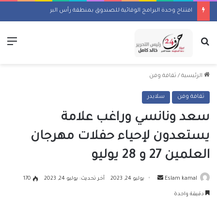
افتتاح وحدة البرامج الوقائية للصندوق بمنطقة رأس البر
بحث عن
الق
الرئيسية
/
ثقافة وفن
ثقافة وفن
سلايدر
سعد ونانسي وراغب علامة
يستعدون لإحياء حفلات مهرجان
العلمين 27 و 28 يوليو
أرسل
Eslam kamal
يوليو 24, 2023
آخر تحديث: يوليو 24, 2023
170
بريدا
دقيقة واحدة
إلكترونيا