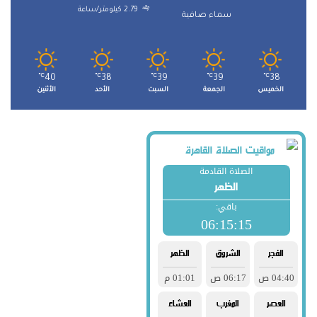
2.79 كيلومتر/ساعة
سماء صافية
℃
40
℃
38
℃
39
℃
39
℃
38
الخميس
الجمعة
السبت
الأحد
الأثنين