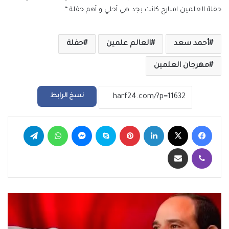
حفلة العلمين امبارح كانت بجد هي أحلي و أهم حفلة “.
أحمد سعد
العالم علمين
حفلة
مهرجان العلمين
نسخ الرابط
فيسبوك
‫X
لينكدإن
بينتيريست
سكايب
ماسنجر
واتساب
تيلقرام
ڤايبر
مشاركة عبر البريد