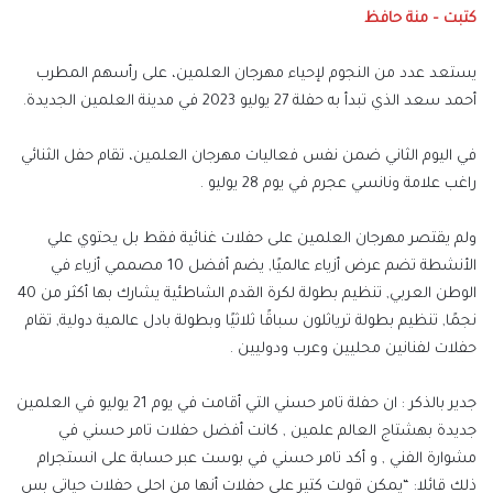
كتبت – منة حافظ
يستعد عدد من النجوم لإحياء مهرجان العلمين، على رأسهم المطرب
أحمد سعد الذي تبدأ به حفلة 27 يوليو 2023 في مدينة العلمين الجديدة.
في اليوم الثاني ضمن نفس فعاليات مهرجان العلمين، تقام حفل الثنائي
راغب علامة ونانسي عجرم في يوم 28 يوليو .
ولم يقتصر مهرجان العلمين على حفلات غنائية فقط بل يحتوي علي
الأنشطة تضم عرض أزياء عالميًا, يضم أفضل 10 مصممي أزياء في
الوطن العربي, تنظيم بطولة لكرة القدم الشاطئية يشارك بها أكثر من 40
نجمًا, تنظيم بطولة ترياثلون سباقًا ثلاثيًا وبطولة بادل عالمية دولية, تقام
حفلات لفنانين محليين وعرب ودوليين .
جدير بالذكر : ان حفلة تامر حسني التي أقامت في يوم 21 يوليو في العلمين
جديدة بهشتاج العالم علمين , كانت أفضل حفلات تامر حسني في
مشوارة الفني , و أكد تامر حسني في بوست عبر حسابة على انستجرام
ذلك قائلا: “يمكن قولت كتير علي حفلات أنها من احلي حفلات حياتي بس