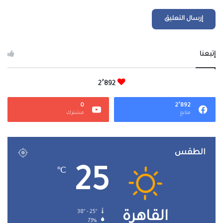
إتبعنا
2٬892
0
2٬892
متابع
مشترك
الطقس
25
℃
38º - 25º
القاهرة
73%