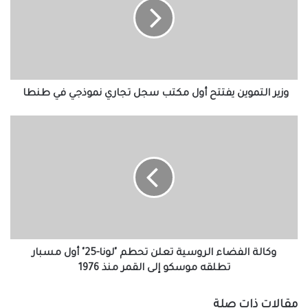
أول
مكتب
سجل
تجاري
نموذجي
في
طنطا
وزير التموين يفتتح أول مكتب سجل تجاري نموذجي في طنطا
وكالة
الفضاء
الروسية
تعلن
تحطم
"لونا-25"
أول
مسبار
تطلقه
موسكو
وكالة الفضاء الروسية تعلن تحطم "لونا-25" أول مسبار
إلى
تطلقه موسكو إلى القمر منذ 1976
القمر
منذ
مقالات ذات صلة