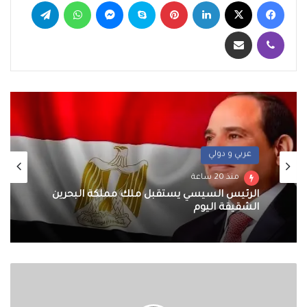
فيسبوك
‫X
لينكدإن
بينتيريست
سكايب
ماسنجر
واتساب
تيلقرام
ڤايبر
مشاركة عبر البريد
عربي و دولي
منذ 20 ساعة
الرئيس السيسي يستقبل ملك مملكة البحرين
الشقيقة اليوم
وزير
التموين
يفتتح