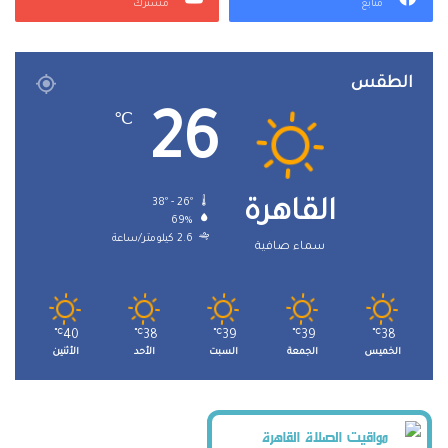
متابع
مشترك
الطقس
26
℃
38º - 26º
القاهرة
69%
2.6 كيلومتر/ساعة
سماء صافية
℃
40
℃
38
℃
39
℃
39
℃
38
الخميس
الجمعة
السبت
الأحد
الأثنين