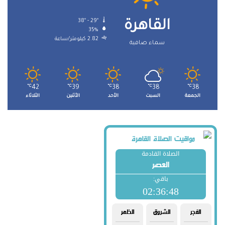
38º - 29º
القاهرة
35%
2.82 كيلومتر/ساعة
سماء صافية
℃
42
℃
39
℃
38
℃
38
℃
38
الجمعة
السبت
الأحد
الأثنين
الثلاثاء