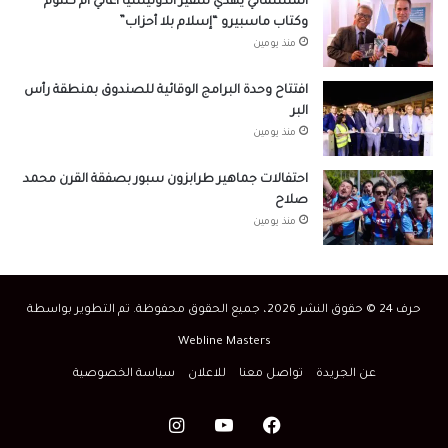
المسلماني يهدي سفير أندونيسيا أغاني أم كلثوم
وكتاب ماسبيرو “إسلام بلا أحزاب”
منذ يومين
افتتاح وحدة البرامج الوقائية للصندوق بمنطقة رأس
البر
منذ يومين
احتفالات جماهير طرابزون سبور بصفقة القرن محمد
صلاح
منذ يومين
حرف 24 © حقوق النشر 2026، جميع الحقوق محفوظة. تم التطوير بواسطة
Webline Masters
عن الجريدة
تواصل معنا
للاعلان
سياسة الخصوصية
فيسبوك
‫YouTube
انستقرام