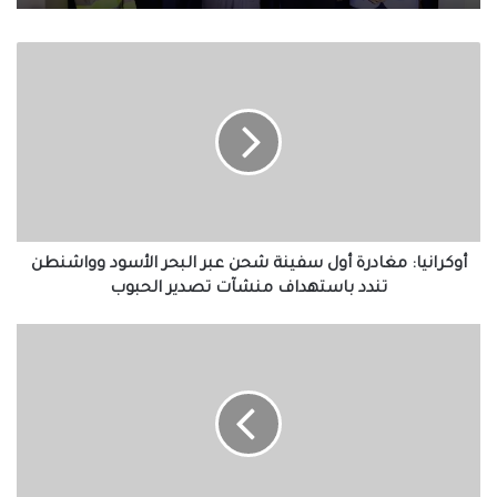
أوكرانيا:
مغادرة
أول
سفينة
شحن
عبر
البحر
الأسود
وواشنطن
تندد
أوكرانيا: مغادرة أول سفينة شحن عبر البحر الأسود وواشنطن
باستهداف
تندد باستهداف منشآت تصدير الحبوب
منشآت
تصدير
إيكواس
الحبوب
تناقش
التدخل
عسكريا
في
النيجر
لاستعادة