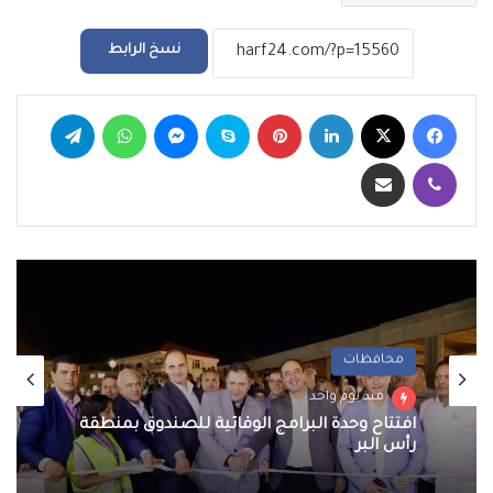
نسخ الرابط
فيسبوك
‫X
لينكدإن
بينتيريست
سكايب
ماسنجر
واتساب
تيلقرام
ڤايبر
مشاركة عبر البريد
محافظات
منذ يوم واحد
افتتاح وحدة البرامج الوقائية للصندوق بمنطقة
رأس البر