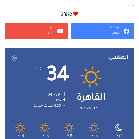
2٬892
0
2٬892
متابع
مشترك
الطقس
34
℃
34º - 29º
القاهرة
28%
8.25 كيلومتر/ساعة
سماء صافية
℃
39
℃
38
℃
39
℃
38
℃
34