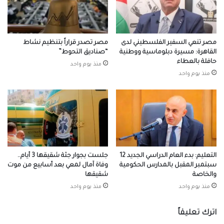
مصر تنعي السفير الفلسطيني لدى
مصر تصدر قراراً بتنظيم نشاط
القاهرة: مسيرة دبلوماسية ووطنية
“صناديق التحوط”
حافلة بالعطاء
منذ يوم واحد
منذ يوم واحد
التعليم: بدء العام الدراسي الجديد 12
جلست بجوار جثة شقيقها 3 أيام..
سبتمبر المقبل بالمدارس الحكومية
وفاة آمال لمعي بعد أسابيع من موت
والخاصة
شقيقها
منذ يوم واحد
منذ يوم واحد
اترك تعليقاً