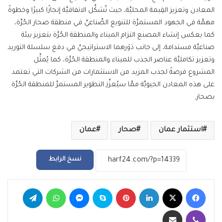
المعادن وتعزيز القِيمة المحليَّة، حيث تُشكِّل الاتفاقيَّة إنجازًا كبيرًا وخطوةً
مهمَّة في الجهود المستمرَّة للتنويع الصِّناعيِّ في منطقة صحار الحُرَّة،
كما يعكس إنشاء المصنع التزام الميناء والمنطقة الحُرَّة بتعزيز بيئة
صناعيَّة مستدامة، إلى جانب دَوْرهما الاستراتيجيِّ في دفع سلسلة التوريد
وتعزيز تكامليَّة عناصر الجذب للميناء والمنطقة الحُرَّة، كما يُمثِّل
المشروع فرصةً لجذب المزيد من الاستثمارات من الشركات التي تعتمد
على هذه المعادن الحيويَّة ممَّا سيُعزِّز التطوير المستمرَّ للمنطقة الحُرَّة
بصحار.
استثمار عمان
صحار
عمان
نسخ الرابط
فيسبوك
‫X
لينكدإن
بينتيريست
سكايب
ماسنجر
واتساب
تيلقرام
ڤايبر
مشاركة عبر البريد