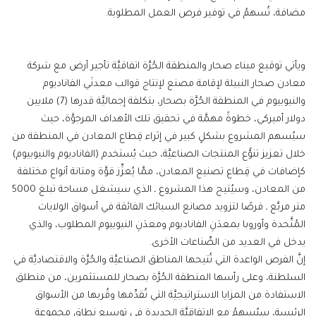
مضافة، تُسهمُ في توفير فرص العمل المطلوبة.
ويأتي توقيع ميناء صحار والمنطقة الحُرَّة اتفاقيَّة تأجير أرض مع شركة
معادن صحار النبيلة لإقامة مصنع لإنتاج قوالب معدنَي الفاناديوم
والنيوبيوم في المنطقة الحُرَّة بصحار، بتكلفة إجماليَّة قدرها (7) ملايين
دولار أميركي، خطوةً مهمَّة في تحقيق تلك الأهداف المرجوَّة، حيث
سيُسهم المشروع بشكلٍ كبير في إثراء قِطاع المعادن في المنطقة من
خلال تعزيز تنوُّع المنتجات الصناعيَّة، حيث يُستخدم (الفاناديوم والنيوبيوم)
كإضافات في قِطاع تصنيع المعادن، ممَّا يُعزِّز قوَّة ومتانة أنواع مختلفة
من المعادن، وسيُتيح هذا المشروع ـ الذي سيشغل مساحة تبلغ 5000
متر مربَّع ـ فرصًا لتزويد مصانع السبائك الفائقة في أسواق الولايات
المُتَّحدة وأوروبا بمعدَنِ الفاناديوم ومعدَنِ النيوبيوم المطلوب، والذي
يدخل في العديد من الصِّناعات الأخرى.
إنَّ الفرص الواعدة التي تُتيحها المناطق الصناعيَّة والحُرَّة والاقتصاديَّة في
السلطنة، وعلى رأسها المنطقة الحُرَّة بصحار للمستثمرين، من منطلق
الاستفادة من المزايا الاستراتيجيَّة التي تُقدِّمها وقُربها من الأسواق
الرئيسة، سيُسهمُ مع الاتفاقيَّة الجديدة في توسيع نطاق مجموعة