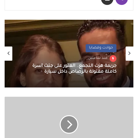
حوادث وقضايا
منذ ساعتين
جريمة هزت التجمع.. العثور على جثث أسرة
كاملة مقتولة بالرصاص داخل سيارة
أسعار
النفط
ترتفع
وسط
تصعيد
الحرب