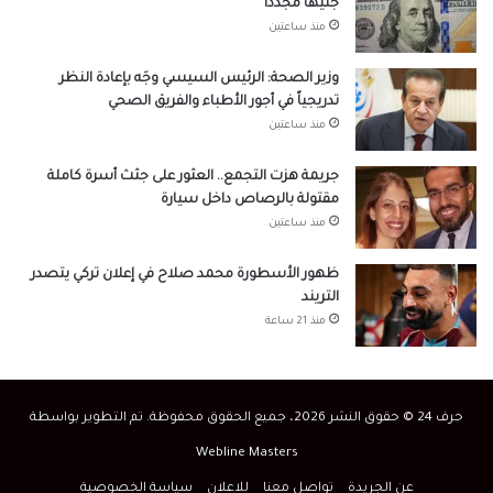
جنيهاً مجدداً
منذ ساعتين
وزير الصحة: الرئيس السيسي وجَه بإعادة النظر
تدريجياً في أجور الأطباء والفريق الصحي
منذ ساعتين
جريمة هزت التجمع.. العثور على جثث أسرة كاملة
مقتولة بالرصاص داخل سيارة
منذ ساعتين
ظهور الأسطورة محمد صلاح في إعلان تركي يتصدر
التريند
منذ 21 ساعة
حرف 24 © حقوق النشر 2026، جميع الحقوق محفوظة. تم التطوير بواسطة
Webline Masters
عن الجريدة
تواصل معنا
للاعلان
سياسة الخصوصية