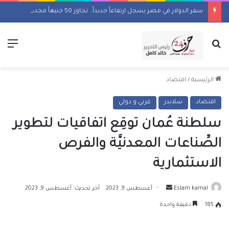
سعر الدولار في مصر يسجل ارتفاعاً جديداً.. تجاوز 50 جنيهاً مجدداً
بحث عن
الق
الرئيسية
/
اقتصاد
اقتصاد
سلايدر
عربي و دولي
سلطنة عُمان توقِع اتفاقيات لتطوير
الصِّناعات المعدنيَّة والفرص
الاستثمارية
أرسل
Eslam kamal
أغسطس 9, 2023
آخر تحديث: أغسطس 9, 2023
بريدا
185
دقيقة واحدة
إلكترونيا