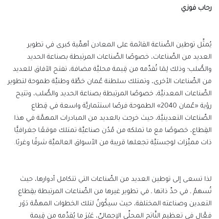
رحاب فوزي
يُمثِّل توطين الصِّناعة القائمة على المعادن أهمِّية كبرى في تطوير
العديد من الصِّناعات، خصوصًا الصِّناعات المرتبطة بصناعة الحديد
والصُّلب؛ وذلك لِمَا تُقدِّمه من قِيمة محليَّة مضافة، تفتح الآفاق للعديد
من الصِّناعات الأخرى، وتمتلك سلطنة عُمان خطَّة وطنيَّة طموحة لتطوير
الصِّناعات المعدنيَّة، خصوصًا المرتبطة بصناعة الحديد والصُّلب، وتتيح
رؤية «عُمان 2040» الطموحة فرصًا استثماريَّة واسعة في قِطاع
الصِّناعات التعدينيَّة، حيث خرجت بالعديد من المبادرات المهمَّة في هذا
القِطاع، خصوصًا مع ما تملكه من مُدُن صناعيَّة تمتلك موقعًا جغرافيًّا
ذات مميِّزات لوجستيَّة تجعلها قريبة من الأسواق العالميَّة شرقًا وغربًا.
لذا تسعى إلى توطين العديد من الصِّناعات التي تتكامل أدوارها، حيث
تُسهمُ ـ في حدِّ ذاتها ـ في تطوير غيرها من الصِّناعات المرتبطة بقِطاع
التعدين وصناعته المختلفة، حيث سيكُونُ لتلك الخطوات المهمَّة دَوْر
فعَّال في تعظيم النَّاتج المحلِّي الإجماليِّ، عَبْرَ ما يُقدِّمه من قِيمة