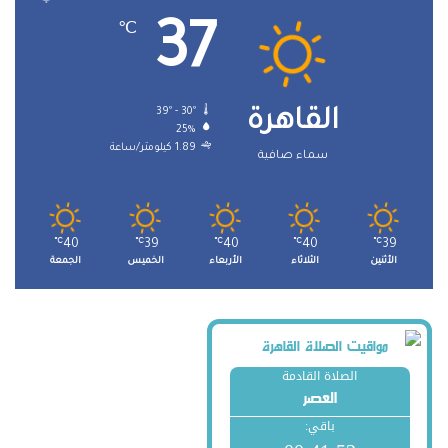
37
℃
39º - 30º
القاهرة
25%
1.89 كيلومتر/ساعة
سماء صافية
℃
40
℃
39
℃
40
℃
40
℃
39
الأثنين
الثلاثاء
الأربعاء
الخميس
الجمعة