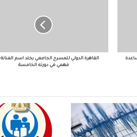
القاهرة
الدولي
للمسرح
الجامعي
وزير الصحة يترأس غرفة الأزمات.. ويوجه باستمر
يخلد
درجة الاستعداد بالمستشفيات
اسم
الفنانة
فريدة
وزير النقل يتابع مع مركز الأزمات بالوزارة عقب ا
فهمي
الارضية الاي تعرضت لها البلاد
في
اعدة
القاهرة الدولي للمسرح الجامعي يخلد اسم الفنانة 
دورته
فهمي في دورته الخامسة
الخامسة
تحرك أحد الصدوع النشطة.. رئيس قسم الزلاز
بمعهد الفلك يكشف سبب زلزال السويس
رئيس البحوث الفلكية: رصدنا 5 توابع للزلزال
أسعار الدولار والعملات العربية والأجنبية اليوم 
3 أغسطس 2026