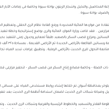
والصرف بواحة سيوة .
تفادة من مواردها المائية المحدودة ورفع كفاءة نظام الري الحقلي وتعظيم ال
لمزارعين .. فقد قامت وزارة الموارد المائية والرى بوضع إستراتيجية وخطة تنفيذ
 البساتين ومزارع قصب السكر بالصعيد طبقاً لمعايير وجدول زمنى للتنفيذ بح
الأولوية لمزارع قصب السكر بالأراضى الجديدة ثم الأ
تمرار فى متابعة التحول للري الحديث بالأراضي الرملية ، وتطبيق غرامات تبديد المياه تج
ت ذات الصلة – وخاصة مصانع إنتاج السكر من قصب السكر – لتحفيز مزارعى ق
عة بلوخر بمحافظة أسوان تم خلالها إنشاء روابط مستخدمى المياه على مساقى ا
 الفلاتر والتسميد والخطوط الرئيسية والفرعية وشبكات الرى الحديث ، وتم ا