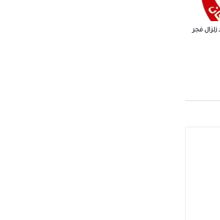
زلزال فجر
ظة