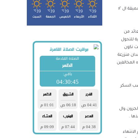
كما استعرض سيادته إجراءات التحول لنظم الرى الحديث فى زراعة المحاصيل والنخيل واشجار الزيتون بواحة سيوة وخاصة فى زمامات الآبار العميقة ال ١٢
℃
39
℃
39
℃
39
℃
39
℃
39
الثلاثاء
الأربعاء
الخميس
الجمعة
السبت
عائد من
ية للتحول
يث تكون
راضى القديمة وبساتين الفاكهة بالأراضى الجديدة ثم الأراضى القديمة ، بمساحة ٣٢٥ ألف فدان منزرعة
اه المخالفين
صب السكر
لجرون وال
لانتهاء