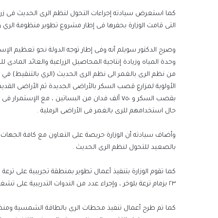
التى قامت الوزارة بحفرها فى إطار مشروع تطوير منظومة الري 
وصرح الدكتور سويلم أنه وفى إطار توجه الدولة نحو تعظيم الإس
وحدة المياه وزيادة إنتاجية المحاصيل الزراعية والعائد المادى ل
من نظم الرى بالغمر الى نظم الرى الحديث (الري بالتنقيط) في
بقصب السكر و ٧٥٠ ألف فدان من البساتين ، مع الإس
حال استخدامهم للرى بالغمر فى الأراضى الرملية .
وأضاف سيادته أن الوزارة حريصة على التعاون مع كافة الجها
بالصعيد للتحول لنظم الرى الحديث .
كما تقوم الوزارة بتنفيذ أعمال تطوير بمنطقة تجريبية على تر
٢٣ بزمام ترعة بلوخر ، وإجراء عدد من الندوات التدريبية على تشغيل وصيانة شبكات الرى الحديث لضمان استدامة أنظمة الرى الحديث بعد تنفيذها .
كما تم طرح أعمال تنفيذ محطات الرى بالطاقة الشمسية ومنظومة