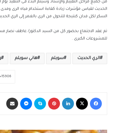
الحديث لقياس مؤشرات زيادة كفاءة استخدام مياه الرى ومد
السكر لكل فدان كنتيجة للتحول من الرى بالغمر إلى الري الحديث
تم عقد الاجتماع بحضور كل من السيد الدكتور/ عاطف نصار مستش
للمشروعات الكبرى .
الري الحديث
سويلم
هاني سويلم
و
فيسبوك
‫X
لينكدإن
بينتيريست
سكايب
ماسنجر
مشاركة عبر الب