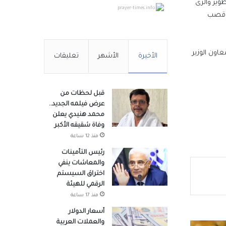
 أعمال التطوير والرى
prayer-times.info
ل قصب
مزرعتك
اون الوزير
الأخيرة
الأشهر
تعليقات
ار رفع
قبل لحظات من
عرض فيلمه الجديد..
لهزة
محمد هنيدي يعلن
وفاة شقيقه الأكبر
منذ 12 ساعة
ل
رئيس التأمينات
والمعاشات ينفي
اختراق السيستم
الرقمي للهيئة
منذ 17 ساعة
أسعار الدولار
والعملات العربية