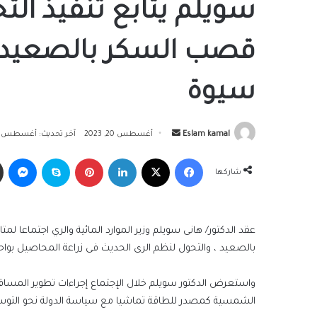
سويلم يتابع تنفيذ الت
قصب السكر بالصعيد و
سيوة
أرسل
Eslam kamal
أغسطس 20, 2023
آخر تحديث: أغسطس 20, 2023
بريدا
فيسبوك
‫X
لينكدإن
بينتيريست
سكايب
ما
إلكترونيا
شاركها
عقد الدكتور/ هانى سويلم وزير الموارد المائية والري اجتماعا 
بالصعيد ، والتحول لنظم الرى الحديث فى زراعة المحاصيل بواح
واستعرض الدكتور سويلم خلال الإجتماع إجراءات تطوير المسا
الشمسية كمصدر للطاقة تماشيا مع سياسة الدولة نحو التوسع 