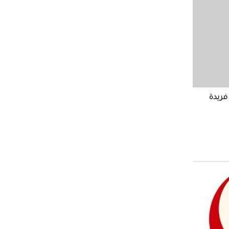
ار رفع
لهزة
فريدة
ل
الاثنين