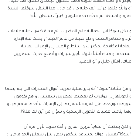
بالإكراه و كانت التهمة سرقة هاتف محمول لايتعدى سعره ألف جنيه ،
آه والله مثلما قرأت، ألف جنيه كان قد حاول هذا الشقي سرقتها، لشدة
فقره و احتياجه، ثم فجأة تجده مليونيرا كبيراً ، سبحان الله!!
و دخل سوكا ابن الجمالية عالم المخدرات، ثم فجاة ظهرت عليه علامات
ثراء و مظاهر النعمة و ذاع صيته في عالم”الكيف”و بحثت عنه الإدارة
العامة لمكافحة المخدرات و استطاع الهرب إلى الإمارات العربية
المتحدة، و هناك أنشأ شركة تأجير سيارات و أصبح حديث المصريين
هناك، أمثال جلال و أبو الدهب.
و من نشاط“سوكا” أنه يدير عملية تهريب أموال المخدرات التي يتم بيعها
و تحويلها إلى دولارات ثم يعطيها لمطربين شعبيين، و هم يقومون
بدورهم بتوزيعها على الفرقة للسفر بها إلى الإمارات ليأخذها منهم هو، و
بهذا يتجنب عمليات التحويل الرسمية و سؤال من أين لك هذا؟!.
و لكن يمكنك أن تتفاجأ عزيزي القارئ و أنت تعرف لأول مرة أن
“سوكا”يغسل أمواله بمساعد شخص يدعى نبيل شعلان الجواهرجي، و