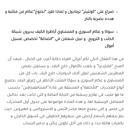
صراع علي “كونتينر” ترمادول و لماذا طرد “نخنوخ”عكام من مكتبه و
هدده بضربه بالنار.
سوكا و عكام السوري و المنشاوي أباطرة الكيف يديرون شبكة
الجلب و الترويج.. و نبيل شعلان في “الصاغة” تخصص غسيل
أموال.
في هذا المقال أحكي لكم أعزائي القراء حكاية أغرب من الخيال ، فبعد أن
أصبح “مليارديرا” و يلعب بالأموال خارج البلاد، و يستغل بعض
المطربين الشعبيين لنقل آلاف الدولارات خارج البلد، بات كل من
المنشاوي و عكام السوري و سوكا المثلث الأخطر في إغراق البلاد بجميع
أنواع المخدرات “المُخلقة”و المشتقة من مادة”الميثامفيتامين” بحسب
ما هو مثبت في تقارير رسمية من النيابة العامة و التي جاءت بعد تحاليل
المعامل الرسمية لها، و هذه المادة موضوعة على جدول أول المخدرات
في مصر، و التي يصنع منها مخدر الآيس و الاستروكس و الهيروين، حيث
يتم بيعهم بأسعار أرخص من سعرهم الحقيقي في السوق الخارجي و
بكميات هائلة جدا، و ذلك من أجل تكوين زبائن و تدمير الشباب..