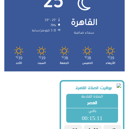
25
39º - 25º
القاهرة
78%
3.72 كيلومتر/ساعة
سماء صافية
℃
39
℃
39
℃
38
℃
38
℃
39
الأربعاء
الخميس
الجمعة
السبت
الأحد