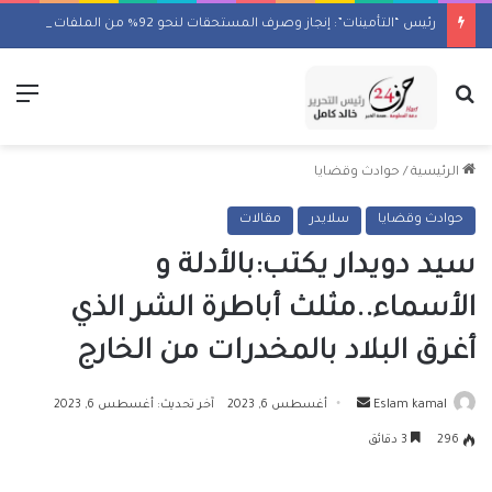
رئيس “التأمينات”: إنجاز وصرف المستحقات لنحو 92% من الملفات المتأخرة
بحث عن
الق
الرئيسية
/
حوادث وقضايا
حوادث وقضايا
سلايدر
مقالات
سيد دويدار يكتب:بالأدلة و
الأسماء..مثلث أباطرة الشر الذي
أغرق البلاد بالمخدرات من الخارج
أرسل
Eslam kamal
أغسطس 6, 2023
آخر تحديث: أغسطس 6, 2023
بريدا
296
3 دقائق
إلكترونيا