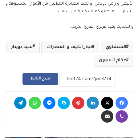
الأبيض و رامي دونجل، و تمت مصادرة الملايين من الأموال المشبوهة و
السيارات الفارهة و كميات كبيرة من الذهب..
و للحديث بقية عزيزي القارئ الكريم..
المنشاوي
تجار الكيف و المخدرات
سيد دويدار
عكام السوري
نسخ الرابط
فيسبوك
‫X
لينكدإن
بينتيريست
سكايب
ماسنجر
واتساب
تيلقرام
ڤايبر
مشاركة عبر البريد