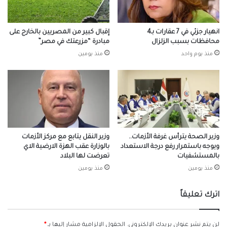
انهيار جزئي في 7 عقارات بـ4
إقبال كبير من المصريين بالخارج على
محافظات بسبب الزلزال
مبادرة “مزرعتك في مصر”
منذ يوم واحد
منذ يومين
وزير الصحة يترأس غرفة الأزمات..
وزير النقل يتابع مع مركز الأزمات
ويوجه باستمرار رفع درجة الاستعداد
بالوزارة عقب الهزة الارضية الاي
بالمستشفيات
تعرضت لها البلاد
منذ يومين
منذ يومين
اترك تعليقاً
لن يتم نشر عنوان بريدك الإلكتروني.
الحقول الإلزامية مشار إليها بـ
*