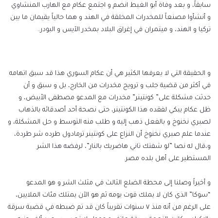
سابقاً، و بعد وفاة أبو الغيط انضم و اجتمع عكام مع الهارب المنشاوي
و أنشأوا مصنعاً للمخدرات المخلقة في الهند و هما حالياً يقيمان ما بين
تركيا و الهند، و ميتمران في إغراق البلاد بمخدر الآيس و البودر..
و الحقيقة التي لا يعرفها الكثير هي أن عكام السوري هذا قد سبق اتهامه
في أكثر من قضية جلب و ترويج مخدرات من الخارج، بل و سبق و أن
حدثت مشكلة على” كونتينر” مخدرات مع المدعو مصطفى الأبيض، و
ظل عكام يبكي لفقده هذا الكونتينر، حتى نصحة أحد أصدقائه بالذهاب
لصبري نخنوخ و بالفعل ذهب إليه و طلب منه التوسط و حل المشكلة، و
عندما علم صبري نخنوخ أن النزاع على كونتينر ترمادول طرده شر طردة،
و،قال له نصا ”لو شفتك تاني هاضربك بالنار”، لرفضه هذا الشر
المستطير على أهل بلده مصر.
و أخيراً وصلنا إلى محطة الضلع الثالث في مثلث الشر و هو المدعو
“سوكا” الذي كان لا يملك قوت يومه ثم هو الآن يمتلك مئات الملايين،
على الرغم من أنه منذ ٧ سنوات تقريباً كان قد تم ضبطه في قضية سرقة