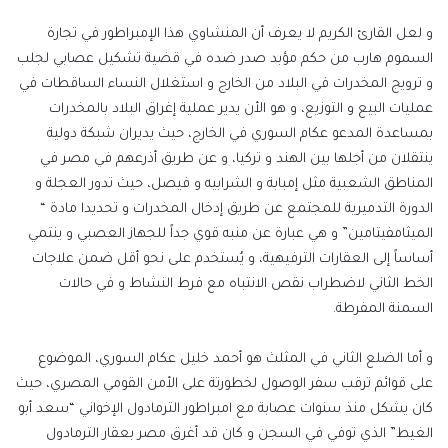
و لعل القارئ الكريم لا يعرف أن المنشاوي هذا الإمبراطور في تجارة
السموم هارب من حكم مؤبد صدر ضده في قضية تشكيل عصابي لجلب
و ترويج المخدرات في البلاد من الخارج و استغلال النساء الساقطات في
عمليات البيع و التوزيع، و هو الأن يدير عملية إغراق البلاد بالمخدرات
بمساعدة المدعو عكام السوري في الخارج، حيث يديران شبكة دولية
ينتقلان من أجلها بين الهند و تركيا، و عن طريق أذرعهم في مصر في
المناطق الشعبية مثل إمبابة و الشرابيه و فيصل، حيث تدور العجلة و
الدورة التدميرية للمجتمع عن طريق إدخال المخدرات و تحديدا مادة “
الميثامفيتامين” و هي عبارة عن منبه قوي جداً للجهاز العصبي و ينتمي
أساساً إلى العقارات الترفيهية، و يُستخدم على نحو أقل ضمن علاجات
الخط الثاني لاضطراب نقص الانتباه مع فرط النشاط و في حالات
السمنة المفرطة.
و أما الضلع الثاني في المثلث هو أحمد خليل عكام السوري، الموضوع
على قوائم ترقب سفر الوصول لخطورتة على الأمن القومي المصري، حيث
كان يشكل منذ سنوات عصابة مع امبراطور الترمادول الإخواني “سعد أبو
الغيط” الذي توفي في السجن و كان قد أغرق مصر بعقار الترمادول