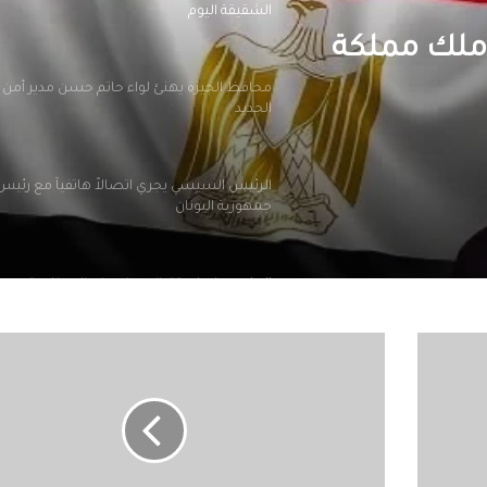
الشقيقة اليوم
ملك مملكة
محافظ الجيزة يهنئ لواء حاتم حسن مدير أمن ا
الجديد
الرئيس السيسي يجري اتصالاً هاتفياً مع رئيس 
جمهورية اليونان
الملايين في استقبال صلاح في المطار عقب و
تركيا للانضمام لنادي طرابزون
الحسيني
سميركابتن
التعليم العالي: انطلاق أعمال المرحلة الأولى ل
السلة
الإلكتروني للقبول بالجامعات الحكومية والمعا
لـ"حرف24":تشكيل
للعام الجامعي 2026/2027
الوزير
لجنة
مؤقتة
بعد ظهور صلاح بقميص النادي.. طرابزون يتص