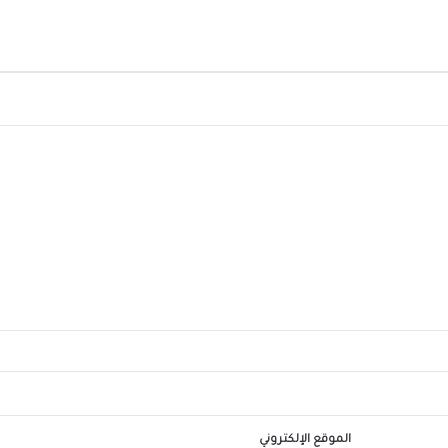
الشقيقة اليوم
محافظ الجيزة يهنئ لواء حاتم حسن مدير أمن ا
الجديد
الرئيس السيسي يجري اتصالاً هاتفياً مع رئيس 
جمهورية اليونان
الملايين في استقبال صلاح في المطار عقب و
تركيا للانضمام لنادي طرابزون
الموقع الإلكتروني