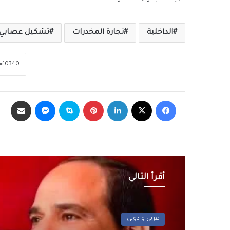
الداخلية
تجارة المخدرات
تشكيل عصابي
فيسبوك
‫X
لينكدإن
بينتيريست
سكايب
ماسنجر
مشاركة عبر الب
أقرأ التالي
عربي و دولي