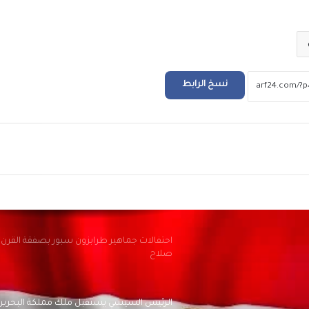
محركات البحث
بيزيرا يخبر الزمالك برغبته في الانتقال إلى نادي
أهلي دبي الإماراتي
نسخ الرابط
رئيس “التأمينات”: إنجاز وصرف المستحقات لن
92% من الملفات المتأخرة
ريد
صندوق الإسكان الا
شقة بنظام الإيجار الشهري خلال شهر
احتفالات جماهير طرابزون سبور بصفقة القرن
صلاح
الرئيس السيسي يستقبل ملك مملكة البحرين