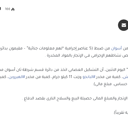
166
سنجر
مشاركة عبر البريد
أمن
أسوان
من ضبط (5 عناصر إجرامية “لهم معلومات جنائية” – مقيمون بدا
اطهم الإجرامى فـي الإتجار بالمواد المخدرة .
اليوم الاثنين، أن التشكيل العصابي اتخذ من دائرة قسم شرطة ثان أسوان مس
ش
، كمية من مخدر
#البانجو
وزنت 11 كيلو جرام، كمية من مخدر
#الهيروين
، كمي
 حساس، مبلغ مالى).
تجار والمبلغ المالى حصيلة البيع والسلاح النارى بقصد الدفاع .
التعليم العالي: انطلاق أعمال المرحلة الأولى ل
الإلكتروني للقبول بالجامعات الحكومية والمعا
للعام الجامعي 2026/2027
بعد ظهور صلاح بقميص النادي.. طرابزون يتص