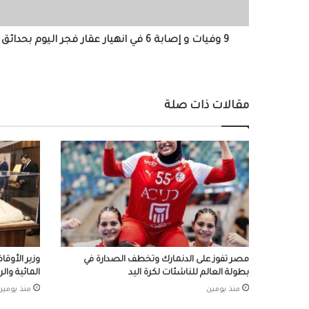
عقار
فجر
اليوم
9 وفيات و إصابة 6 في انهيار عقار فجر اليوم بحدائق القبة
بحدائق
القبة
مقالات ذات صلة
مصر تفوز على الدنمارك وتخطف الصدارة في
وزير الأوقا
بطولة العالم للناشئات لكرة اليد
المائية وال
منذ يومين
منذ يومين