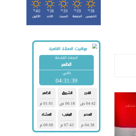
℃
40
℃
38
℃
39
℃
39
℃
38
الخميس
الجمعة
السبت
الأحد
الأثنين
 شباب
حو
جتماعي يستعد لطرح 15 ألف
 محمد