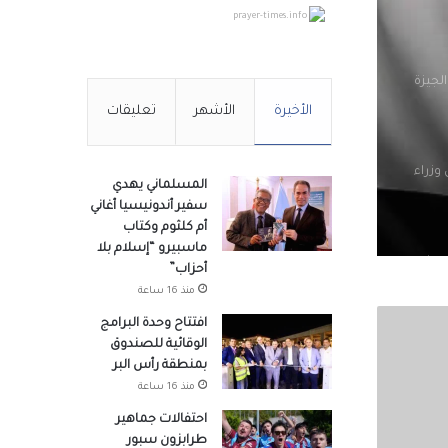
prayer-times.info
لجيزة
الأخيرة
الأشهر
تعليقات
وزراء
المسلماني يهدي
سفير أندونيسيا أغاني
أم كلثوم وكتاب
ماسبيرو “إسلام بلا
صوله
أحزاب”
منذ 16 ساعة
افتتاح وحدة البرامج
الوقائية للصندوق
لتنسيق
بمنطقة رأس البر
هد
منذ 16 ساعة
احتفالات جماهير
طرابزون سبور
در