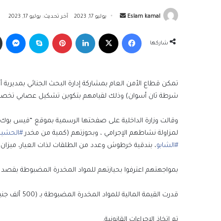
أرسل
Eslam kamal
يوليو 17, 2023
آخر تحديث: يوليو 17, 2023
بريدا
فيسبوك
‫X
لينكدإن
بينتيريست
سكايب
ما
إلكترونيا
شاركها
تمكن قطاع الأمن العام بمشاركة إدارة البحث الجنائي بمديرية 
شرطة ثان أسوان) وذلك لقيامهم بتكوين تشكيل عصابي تخصص نش
وقالت وزارة الداخلية على صفحتها الرسمية بموقع “فيس بوك” 
لمزاولة نشاطهم الإجرامي ، وبحوزتهم (كمية من مخدر
#الحشي
#الشابو
، بندقية خرطوش وعدد من الطلقات لذات العيار، ميزان
بمواجهتهم اعترفوا بحيازتهم للمواد المخدرة المضبوطة بقصد الإ
قدرت القيمة المالية للمواد المخدرة المضبوطة بـ (500 ألف جنيه تقريباً).
تم إتخاذ الإجراءات القانونية.