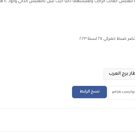
وبالعرض علي وليد عيسى م
الملايين في استقبال صلاح في المطار عقب و
تركيا للانضمام لنادي طرابزون
ط جمركي ٢٧ لسنة ٢٠٢٣
التعليم العالي: انطلاق أعمال المرحلة الأولى ل
الإلكتروني للقبول بالجامعات الحكومية والمعا
للعام الجامعي 2026/2027
ر برج العرب
بعد ظهور صلاح بقميص النادي.. طرابزون يتص
محركات البحث
نسخ الرابط
بيزيرا يخبر الزمالك برغبته في الانتقال إلى نادي
أهلي دبي الإماراتي
ريد
رئيس “التأمينات”: إنجاز وصرف المستحقات لن