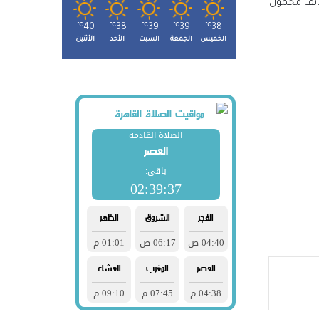
دير ادارة الجمرك قام بتشكيل لجنة لتفتيش حقائب الراكب وتفتيشهما ذاتيا حيث تبين بالتفتيش الذاتي وجود ٤٠ هاتف محمول
℃
40
℃
38
℃
39
℃
39
℃
38
الخميس
الجمعة
السبت
الأحد
الأثنين
صوله
لتنسيق
هد
در
 شباب
حو