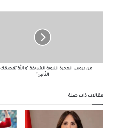
من
دروس
الهجرة
النبوية
الشريفة:"و
اللهُ
يَعْصِمُكَ
مِنْ
النَّاسِ"
من دروس الهجرة النبوية الشريفة:"و اللهُ يَعْصِمُكَ 
النَّاسِ"
مقالات ذات صلة