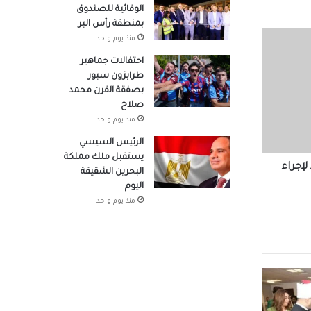
الوقائية للصندوق
بمنطقة رأس البر
منذ يوم واحد
صوله
احتفالات جماهير
طرابزون سبور
بصفقة القرن محمد
صلاح
منذ يوم واحد
لتنسيق
هد
الرئيس السيسي
يستقبل ملك مملكة
لإجراء
البحرين الشقيقة
در
اليوم
منذ يوم واحد
 شباب
حو