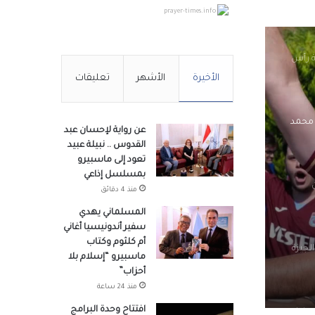
prayer-times.info
ة رأس
الأخيرة
الأشهر
تعليقات
 محمد
عن رواية لإحسان عبد
القدوس .. نبيلة عبيد
تعود إلى ماسبيرو
بمسلسل إذاعي
منذ 4 دقائق
المسلماني يهدي
سفير أندونيسيا أغاني
أم كلثوم وكتاب
لجيزة
ماسبيرو “إسلام بلا
أحزاب”
منذ 24 ساعة
افتتاح وحدة البرامج
وزراء