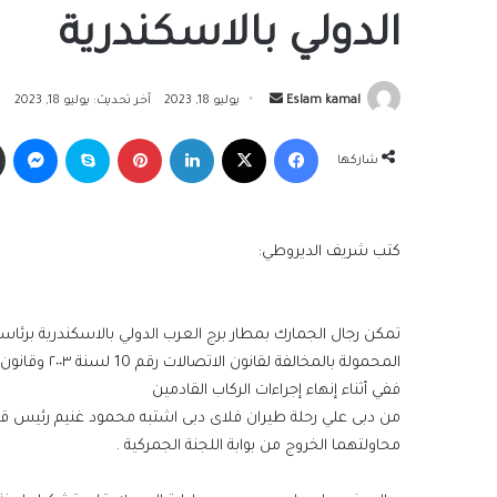
الدولي بالاسكندرية
أرسل
Eslam kamal
يوليو 18, 2023
آخر تحديث: يوليو 18, 2023
بريدا
فيسبوك
‫X
لينكدإن
بينتيريست
سكايب
ما
إلكترونيا
شاركها
كتب شريف الديروطي:
تمكن رجال الجمارك بمطار برج العرب الدولي بالاسكندرية برئ
المحمولة بالمخالفة لقانون الاتصالات رقم 10 لسنة ٢٠٠٣ وقانون الجمارك رقم ٢٠٧ لسنة ٢٠٢٠ و قانون الإستيراد والتصدير رقم ١١٨ لسنة ١٩٧٥
ففي أثناء إنهاء إجراءات الركاب القادمين
من دبى علي رحلة طيران فلاى دبى اشتبه محمود غنيم رئيس قسم 
محاولتهما الخروج من بوابة اللجنة الجمركية .