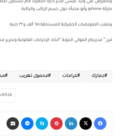
ماركة iphone وأبو مخبأة حول جسم الراكب والراكبة .
وبلغت التعويضات الجمركية المستحقة ٦١٥ ألف و٣٢ جنيه .
قرر ” مديرعام المواني الجوية “اتخاذ الإجراءات القانونية وتحرير محضر ضب
جمارك
غرامات
محمول تهريب
مطا
فيسبوك
‫X
لينكدإن
بينتيريست
سكايب
ماسنجر
مشاركة عبر الب