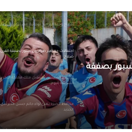
92% من الملفات المتأخرة
افتتاح وحدة البرامج الوقائية للصندوق بمنطق
البر
احتفالات جماهير طرابزون سبور بصفقة القرن
صلاح
 سبور بصفقة
الرئيس السيسي يستقبل ملك مملكة البحرين
الشقيقة اليوم
محافظ الجيزة يهنئ لواء حاتم حسن مدير أمن ا
الجديد
الرئيس السيسي يجري اتصالاً هاتفياً مع رئيس 