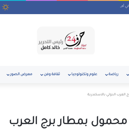
ي أم كلثوم وكتاب ماسبيرو “إسلام بلا أحزاب”
ا
رياضة
علوم وتكنولوجيا
ثقافة وفن
معرض الصور
ب 40هاتف محمول بمطار برج العرب