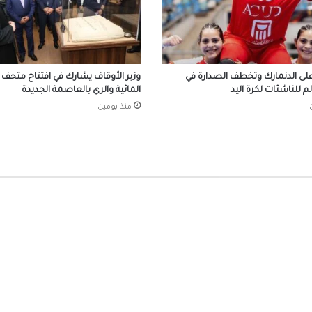
92% من الملفات المتأخرة
افتتاح وحدة البرامج الوقائية للصندوق بمنطق
البر
لى الدنمارك وتخطف الصدارة في
وزير الأوقاف يشارك في افتتاح متحف وز
م للناشئات لكرة اليد
المائية والري بالعاصمة الجديدة
منذ يومين
احتفالات جماهير طرابزون سبور بصفقة القرن
صلاح
الرئيس السيسي يستقبل ملك مملكة البحرين
الشقيقة اليوم
محافظ الجيزة يهنئ لواء حاتم حسن مدير أمن ا
الجديد