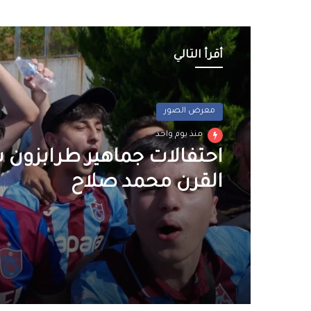
أقرأ التالي
معرض الصور
منذ يوم واحد
احتفالات جماهير طرابزون
القرن محمد صلاح