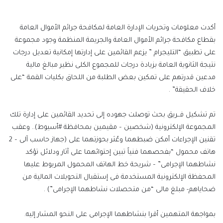
إلكترونيا
أكدت معلومات وتحريات الإدارة العامة لمكافحة جرائم الأموال العامة
بقطاع مكافحة جرائم الأموال العامة والجريمة المنظمة وجود مجموعة
على تطبيق “التليجرام ” يزعم القائمين على إدارتها إمكانية تعديل درجات
نتيجة الثانوية العامة بزيادة درجات للمجموع الكلى نظير مبالغ مالية
مدعين قدرتهم على تمكين بعض الطلبة من اللحاق بكليات القمة “على
خلاف الحقيقة” .
تم تشكيل فــريق بحث توصلت جهوده إلى تحديد القائمين على إدارة تلك
المجموعة الإلكترونية (شخصين – مقيمين بمحافظة #أسيوط).. وعقب
تقنين الإجراءات أمكن ضبطهما وعُثر بحوزتهما على (جهاز حاسب آلى – 2
هاتف محمول “بفحصهما فنياً تبين إحتوائهما على آثار ودلائل تؤكد
نشاطهما الإجرامى” – شريحة خط الهاتف المحمول المربوط عليها
المحفظة الإلكترونية المستخدمة فى إستقبال التحويلات المالية من
ضحاياهم- مبلغ مالى “من متحصلات نشاطهما الإجرامى”) .
بمواجهة المتهمين أقرا بنشاطهما الإجرامى على النحو المشار إليه.