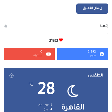
إتبعنا
2٬892
0
2٬892
متابع
مشترك
الطقس
28
℃
29º - 28º
القاهرة
61%