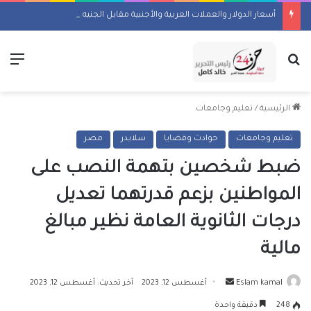
أسعار الدولار والعملات العربية والأجنبية مقابل الجنيه اليوم السبت 8 أغسطس 2026
بحث عن
الق
الرئيسية
/
تعليم وجامعات
تعليم وجامعات
حوادث وقضايا
سلايدر
مصر
ضبط شخصين بتهمة النصب على
المواطنين بزعم قدرتهما تعديل
درجات الثانوية العامة نظير مبالغ
مالية
أرسل
Eslam kamal
أغسطس 12, 2023
آخر تحديث: أغسطس 12, 2023
بريدا
248
دقيقة واحدة