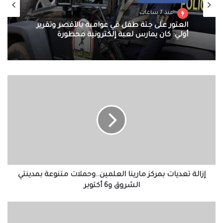
منذ 7 ساعات
العثور على جثة طفل في عوامية بالأقصر وتقرير
أولي: كان يمارس لعبة إلكترونية محظورة
إزالة
تعديات
بمركز
مارينا
العلمين..وحملات
متنوعة
بمدينتي
الشروق
و6
أكتوبر
إزالة تعديات بمركز مارينا العلمين..وحملات متنوعة بمدينتي
الشروق و6 أكتوبر
أسعار
النفط