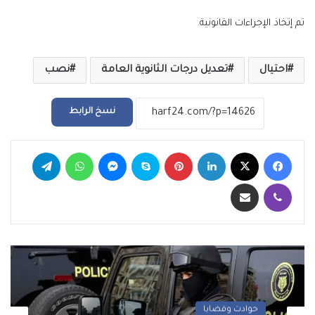
تم إتخاذ الإجراءات القانونية.
احتيال
تعديل درجات الثانوية العامة
نصب
نسخ الرابط
فيسبوك
‫X
لينكدإن
بينتيريست
سكايب
ماسنجر
واتساب
تيلقرام
ڤايبر
مشاركة عبر البريد
حوادث وقضايا