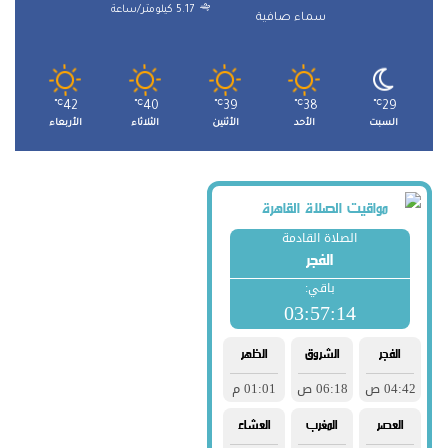
5.17 كيلومتر/ساعة
سماء صافية
℃
42
℃
40
℃
39
℃
38
℃
29
السبت
الأحد
الأثنين
الثلاثاء
الأربعاء