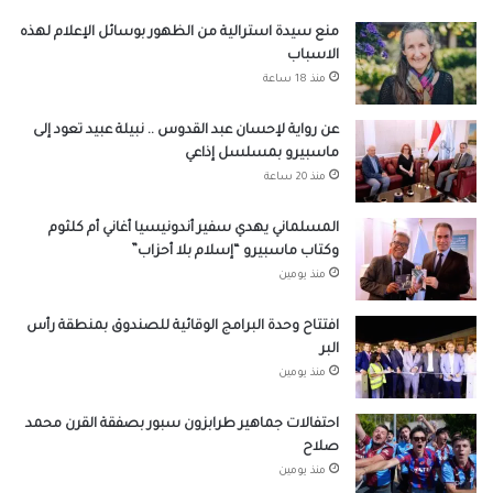
منع سيدة استرالية من الظهور بوسائل الإعلام لهذه
الاسباب
منذ 18 ساعة
عن رواية لإحسان عبد القدوس .. نبيلة عبيد تعود إلى
ماسبيرو بمسلسل إذاعي
منذ 20 ساعة
المسلماني يهدي سفير أندونيسيا أغاني أم كلثوم
وكتاب ماسبيرو “إسلام بلا أحزاب”
منذ يومين
افتتاح وحدة البرامج الوقائية للصندوق بمنطقة رأس
البر
منذ يومين
احتفالات جماهير طرابزون سبور بصفقة القرن محمد
صلاح
منذ يومين