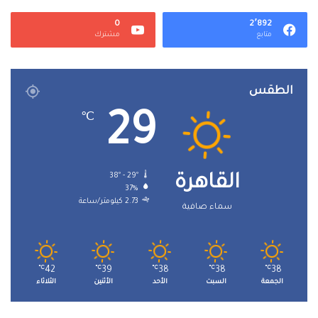
0
2٬892
متابع
مشترك
الطقس
29
℃
38º - 29º
القاهرة
37%
2.73 كيلومتر/ساعة
سماء صافية
℃
42
℃
39
℃
38
℃
38
℃
38
الجمعة
السبت
الأحد
الأثنين
الثلاثاء