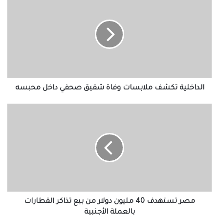
تكشف
ملابسات
وفاة
شقيق
صحفي
داخل
محبسه
الداخلية تكشف ملابسات وفاة شقيق صحفي داخل محبسه
مصر
تستهدف
40
مليون
دولار
من
بيع
تذاكر
القطارات
بالعملة
مصر تستهدف 40 مليون دولار من بيع تذاكر القطارات
الأجنبية
بالعملة الأجنبية