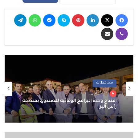
فيسبوك
‫X
لينكدإن
بينتيريست
سكايب
ماسنجر
واتساب
تيلقرام
ڤايبر
مشاركة عبر البريد
محافظات
منذ يومين
افتتاح وحدة البرامج الوقائية للصندوق بمنطقة
رأس البر
الداخلية