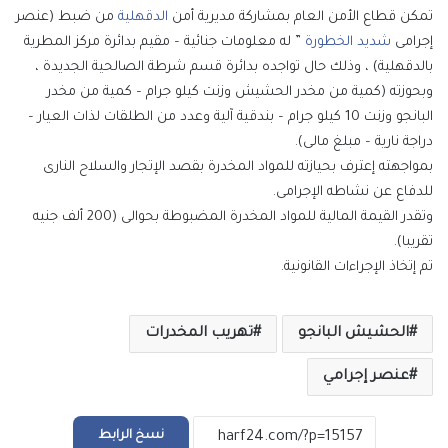
تمكن قطاع الأمن العام بمشاركة مديرية أمن
الدقهلية
من ضبط (عنصر
إجرامى
شديد الخطورة
” له معلومات جنائية – مقيم بدائرة مركز المطرية
بالدقهلية) ، وذلك حال تواجده بدائرة قسم شرطة الصالحية الجديدة ،
وبحوزته (كمية من مخدر الحشيش وزنت كيلو جرام – كمية من مخدر
البانجو وزنت 10 كيلو جرام – بندقية آلية وعدد من الطلقات لذات العيار –
دراجة نارية – مبلغ مالى).
بمواجهته إعترف بحيازته للمواد المخدرة بقصد الإتجار والسلاح النارى
للدفاع عن نشاطه الإجرامى.
وتقدر القيمة المالية للمواد المخدرة المضبوطة بحوالى (200 ألف جنيه
تقريبا).
تم إتخاذ الإجراءات القانونية.
الحشيش البانجو
تهريب المخدرات
عنصر إجرامي
نسخ الرابط