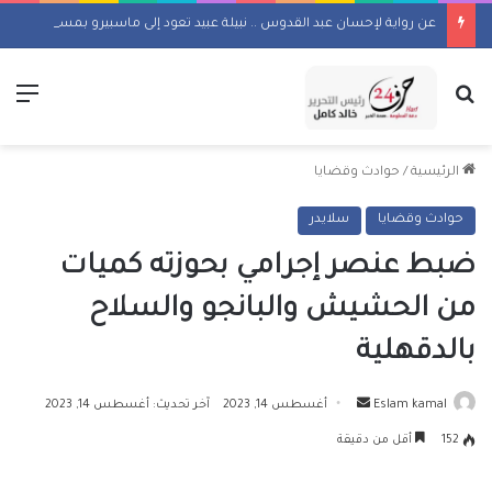
عن رواية لإحسان عبد القدوس .. نبيلة عبيد تعود إلى ماسبيرو بمسلسل إذاعي
بحث عن
الق
الرئيسية
/
حوادث وقضايا
حوادث وقضايا
سلايدر
ضبط عنصر إجرامي بحوزته كميات
من الحشيش والبانجو والسلاح
بالدقهلية
أرسل
Eslam kamal
أغسطس 14, 2023
آخر تحديث: أغسطس 14, 2023
بريدا
152
أقل من دقيقة
إلكترونيا