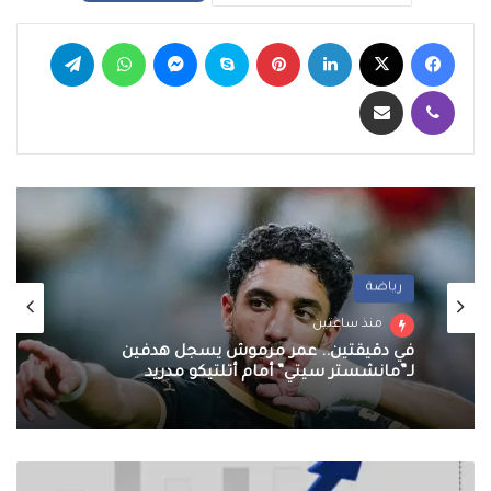
فيسبوك
‫X
لينكدإن
بينتيريست
سكايب
ماسنجر
واتساب
تيلقرام
ڤايبر
مشاركة عبر البريد
رياضة
منذ ساعتين
في دقيقتين.. عمر مرموش يسجل هدفين
لـ”مانشستر سيتي” أمام أتلتيكو مدريد
سعر