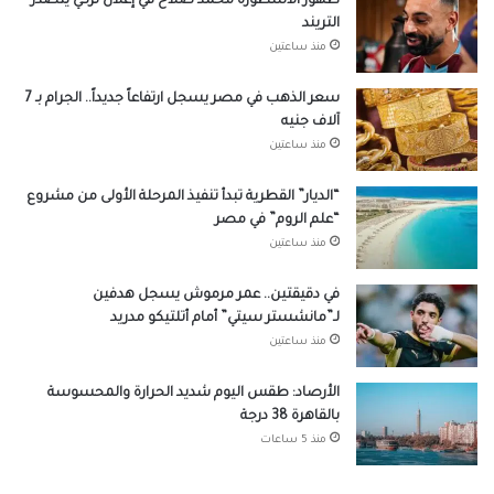
ظهور الأسطورة محمد صلاح في إعلان تركي يتصدر
التريند
منذ ساعتين
سعر الذهب في مصر يسجل ارتفاعاً جديداً.. الجرام بـ 7
آلاف جنيه
منذ ساعتين
“الديار” القطرية تبدأ تنفيذ المرحلة الأولى من مشروع
“علم الروم” في مصر
منذ ساعتين
في دقيقتين.. عمر مرموش يسجل هدفين
لـ”مانشستر سيتي” أمام أتلتيكو مدريد
منذ ساعتين
الأرصاد: طقس اليوم شديد الحرارة والمحسوسة
بالقاهرة 38 درجة
منذ 5 ساعات