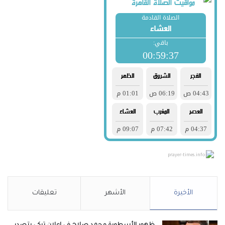
prayer-times.info
الأخيرة
الأشهر
تعليقات