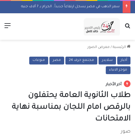
سعر الذهب في مصر يسجل ارتفاعاً جديداً.. الجرام بـ 7 آلاف جنيه
بحث عن
الق
الرئيسية
/
معرض الصور
أخبار
سلايدر
مجتمع حرف 24
مصر
منوعات
موجز الانباء
أخر الأخبار
طلاب الثانوية العامة يحتفلون
بالرقص امام اللجان بمناسبة نهاية
الامتحانات
صور