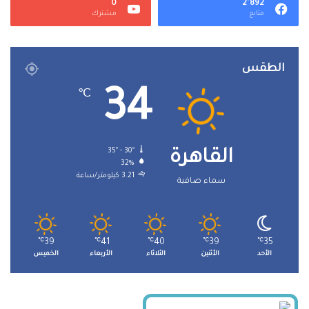
0
2٬892
متابع
مشترك
الطقس
34
℃
35º - 30º
القاهرة
32%
3.21 كيلومتر/ساعة
سماء صافية
℃
39
℃
41
℃
40
℃
39
℃
35
الأحد
الأثنين
الثلاثاء
الأربعاء
الخميس