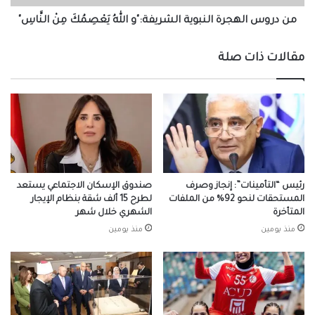
النَّاسِ"
من دروس الهجرة النبوية الشريفة:"و اللهُ يَعْصِمُكَ مِنْ النَّاسِ"
مقالات ذات صلة
رئيس “التأمينات”: إنجاز وصرف
صندوق الإسكان الاجتماعي يستعد
المستحقات لنحو 92% من الملفات
لطرح 15 ألف شقة بنظام الإيجار
المتأخرة
الشهري خلال شهر
منذ يومين
منذ يومين