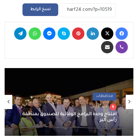
نسخ الرابط
فيسبوك
‫X
لينكدإن
بينتيريست
سكايب
ماسنجر
واتساب
تيلقرام
ڤايبر
مشاركة عبر البريد
محافظات
منذ يومين
افتتاح وحدة البرامج الوقائية للصندوق بمنطقة
رأس البر