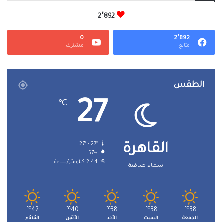
2٬892
0
2٬892
متابع
مشترك
الطقس
27
℃
27º - 27º
القاهرة
57%
2.44 كيلومتر/ساعة
سماء صافية
℃
42
℃
40
℃
38
℃
38
℃
38
الجمعة
السبت
الأحد
الأثنين
الثلاثاء