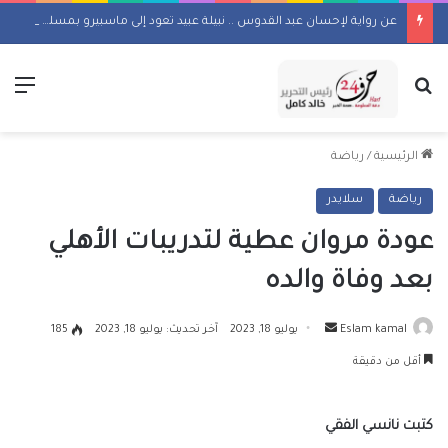
عن رواية لإحسان عبد القدوس .. نبيلة عبيد تعود إلى ماسبيرو بمسلسل إذاعي
بحث عن
الق
الرئيسية
/
رياضة
رياضة
سلايدر
عودة مروان عطية لتدريبات الأهلي
بعد وفاة والده
أرسل
Eslam kamal
يوليو 18, 2023
آخر تحديث: يوليو 18, 2023
185
بريدا
أقل من دقيقة
إلكترونيا
كتبت نانسي الفقي