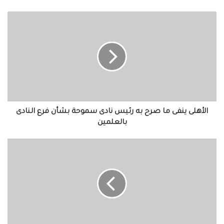
الأهلى
ينفى
ما
صرح
به
رئيس
نادى
سموحة
بشأن
فرع
الأهلى ينفى ما صرح به رئيس نادى سموحة بشأن فرع النادى
النادى
بالعلمين
بالعلمين
من
دروس
الهجرة
النبوية
الشريفة:"و
اللهُ
يَعْصِمُكَ
مِنْ