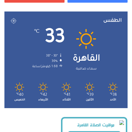
الطقس
33
℃
38º - 30º
القاهرة
36%
1.68 كيلومتر/ساعة
سماء صافية
℃
40
℃
42
℃
41
℃
39
℃
38
الأحد
الأثنين
الثلاثاء
الأربعاء
الخميس