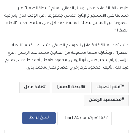
طرحت الفنانة غادة عادل بوستر الدعائي لفيلم “البطة الصفرا” عبر
حسابها علي الانستجرام لإثارة حماس جمهورها , في الوقت الذي بادر فيه
مجموعة من الفنانين بتهنئة الفنانة غادة عادل على فيلمها جديد “البطة
الصفرا “.
و تستعد الفنانة غادة عادل للموسم الصيفي وتشارك بـ فيلم “البطة
الصفرا” , ويشارك معها مجموعة من الفنانين محمد عبد الرحمن , فرح
الزاهد, إبرام سمير,حسن أبو الروس, محمود حافظ , أحمد طلعت , صلاح
عبد اللة , تأليف محمود عزت,إخراج عصام نصار ,محمد بدير .
أفلام الصيف
البطة الصفرا
غادة عادل
محمدعبد الرحمن
نسخ الرابط