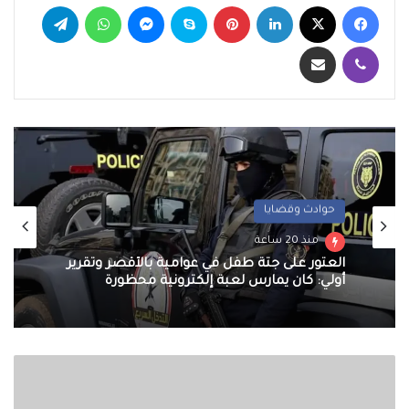
فيسبوك
‫X
لينكدإن
بينتيريست
سكايب
ماسنجر
واتساب
تيلقرام
ڤايبر
مشاركة عبر البريد
حوادث وقضايا
منذ 20 ساعة
العثور على جثة طفل في عوامية بالأقصر وتقرير
أولي: كان يمارس لعبة إلكترونية محظورة
تداعيات
انهيار
اتفاق