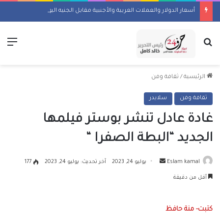
أسعار الدولار والعملات العربية والأجنبية مقابل الجنيه اليوم السبت 8 أغسطس 2026
بحث عن
الق
الرئيسية
/
ثقافة وفن
ثقافة وفن
سلايدر
غادة عادل تنشر بوستر فيلمها
الجديد “البطة الصفرا “
أرسل
Eslam kamal
يوليو 24, 2023
آخر تحديث: يوليو 24, 2023
177
بريدا
أقل من دقيقة
إلكترونيا
كتبت- منة حافظ