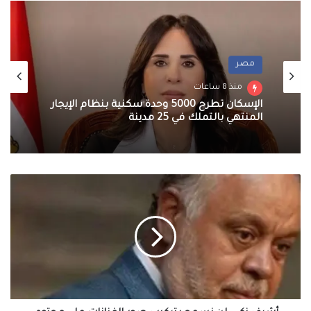
مصر
تقارير و تحقيقات
منذ 8 ساعات
منذ 9 ساعات
الإسكان تطرح 5000 وحدة سكنية بنظام الإيجار
المنتهي بالتملك في 25 مدينة
محافظ القاهرة: نستهدف تحويل المنطقة إلى
أشرف
مقصد سياحى يربط بين مجمع الأديان وسور
زكي:
مجرى العيون
لن
نسمح
بتركيب
صور
الفنانات
على
محتوى