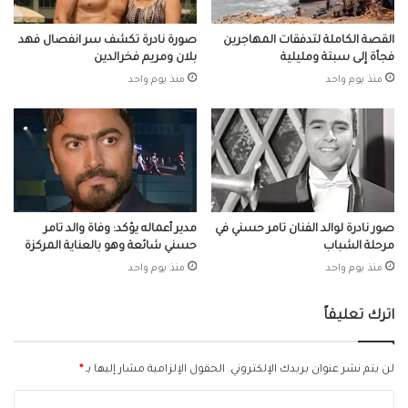
القصة الكاملة لتدفقات المهاجرين
صورة نادرة تكشف سر انفصال فهد
فجأة إلى سبتة ومليلية
بلان ومريم فخرالدين
منذ يوم واحد
منذ يوم واحد
صور نادرة لوالد الفنان تامر حسني في
مدير أعماله يؤكد: وفاة والد تامر
مرحلة الشباب
حسني شائعة وهو بالعناية المركزة
منذ يوم واحد
منذ يوم واحد
اترك تعليقاً
لن يتم نشر عنوان بريدك الإلكتروني.
الحقول الإلزامية مشار إليها بـ
*
ا