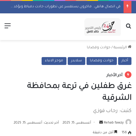
في اتصال هاتفي.. ماكرون يستفسر عن تطورات حادث دمياط ويؤكد تضامن فرنسا مع مصر حكومة وشعباً
بحث عن
الق
الرئيسية
/
حوادث وقضايا
أخبار
حوادث وقضايا
سلايدر
موجز الانباء
أخر الأخبار
غرق طفلين في ترعة بمحافظة
الشرقية
كتبت: رحاب فوزي
أرسل
Rehab fawzy
أغسطس 15, 2025
آخر تحديث: أغسطس 15, 2025
بريدا
156
أقل من دقيقة