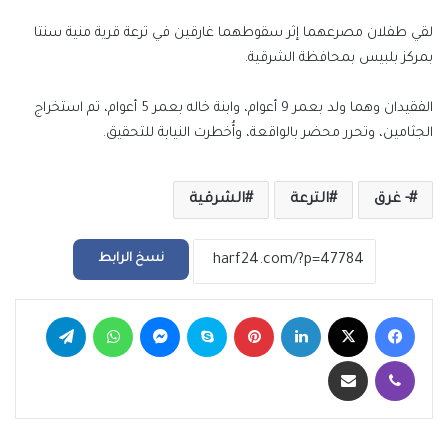
إلكترونيا
لقي طفلان مصرعهما إثر سقوطهما غارقين في ترعة قرية منية سنتا
بمركز بلبيس بمحافظة الشرقية.
الفقيدان وهما ولد بعمر 9 أعوام، وابنة خاله بعمر 5 أعوام، تم استخراج
الجثامين، وتحرر محضر بالواقعة، وأُخطرت النيابة للتحقيق.
- غرق
الترعة
الشرقية
نسخ الرابط
فيسبوك
‫X
لينكدإن
بينتيريست
سكايب
ماسنجر
واتساب
تيلقرام
ڤايبر
مشاركة عبر البريد