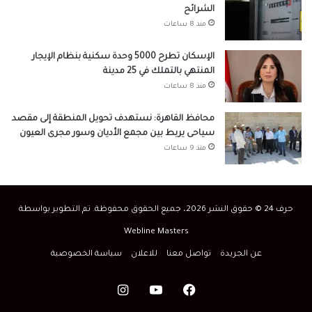
الشرائح
منذ 8 ساعات
الإسكان تطرح 5000 وحدة سكنية بنظام الإيجار
المنتهي بالتملك في 25 مدينة
منذ 8 ساعات
محافظ القاهرة: نستهدف تحويل المنطقة إلى مقصد
سياحى يربط بين مجمع الأديان وسور مجرى العيون
منذ 9 ساعات
حرف 24 © حقوق النشر 2026، جميع الحقوق محفوظة. تم التطوير بواسطة
Webline Masters
عن الجريدة
تواصل معنا
للاعلان
سياسة الخصوصية
فيسبوك
‫YouTube
انستقرام