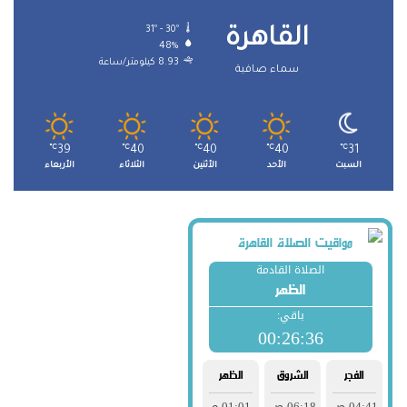
31º - 30º
القاهرة
48%
8.93 كيلومتر/ساعة
سماء صافية
℃
39
℃
40
℃
40
℃
40
℃
31
السبت
الأحد
الأثنين
الثلاثاء
الأربعاء