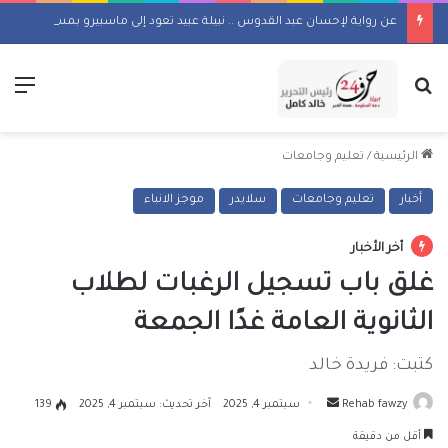
عن رواية لإحسان عبد القدوس .. نبيلة عبيد تعود إلى ماسبيرو بمسلسل إذاعي
بحث عن
الق
الرئيسية
/
تعليم وجامعات
أخبار
تعليم وجامعات
سلايدر
موجز الانباء
أخر الأخبار
غلق باب تسجيل الرغبات لطلاب
الثانوية العامة غدًا الجمعة
كتبت: فريدة خالد
أرسل
Rehab fawzy
سبتمبر 4, 2025
آخر تحديث: سبتمبر 4, 2025
139
بريدا
أقل من دقيقة