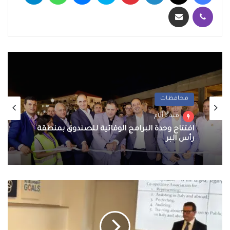
ڤايبر
مشاركة عبر البريد
محافظات
منذ 3 أيام
افتتاح وحدة البرامج الوقائية للصندوق بمنطقة
رأس البر
وزيرا
الزراعة
والشؤون
النيابية
يبدآن