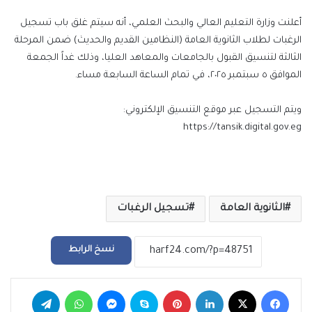
إلكترونيا
أعلنت وزارة التعليم العالي والبحث العلمي، أنه سيتم غلق باب تسجيل
الرغبات لطلاب الثانوية العامة (النظامين القديم والحديث) ضمن المرحلة
الثالثة لتنسيق القبول بالجامعات والمعاهد العليا، وذلك غداً الجمعة
الموافق ٥ سبتمبر ٢٠٢٥، في تمام الساعة السابعة مساء.
ويتم التسجيل عبر موقع التنسيق الإلكتروني:
https://tansik.digital.gov.eg
الثانوية العامة
تسجيل الرغبات
نسخ الرابط
فيسبوك
‫X
لينكدإن
بينتيريست
سكايب
ماسنجر
واتساب
تيلقرام