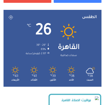
الطقس
26
℃
38º - 26º
القاهرة
69%
2.87 كيلومتر/ساعة
سماء صافية
℃
43
℃
41
℃
39
℃
38
℃
38
السبت
الأحد
الأثنين
الثلاثاء
الأربعاء