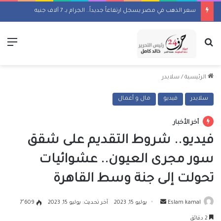
سعر الذهب في مصر يسجل ارتفاعاً جديداً.. الجرام بـ 7 آلاف جنيه
بحث عن
الق
الرئيسية
/
سلايدر
سلايدر
فيديو
مال و أعمال
أخر الأخبار
فيديو.. شروط التقديم على شقق
سور مجرى العيون.. عشوائيات
تحولت إلى جنة وسط القاهرة
أرسل
Eslam kamal
يوليو 15, 2023
آخر تحديث: يوليو 15, 2023
7٬609
بريدا
2 دقائق