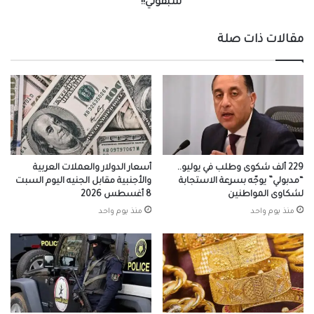
سبقوني!!
الإسكندرية..لكنْ
السلفيون
مقالات ذات صلة
واللصوص
سبقوني!!
229 ألف شكوى وطلب في يوليو..
أسعار الدولار والعملات العربية
“مدبولي” يوجّه بسرعة الاستجابة
والأجنبية مقابل الجنيه اليوم السبت
لشكاوى المواطنين
8 أغسطس 2026
منذ يوم واحد
منذ يوم واحد