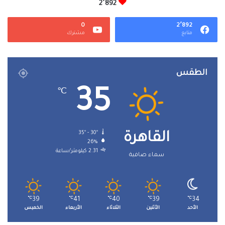
2٬892
0
2٬892
متابع
مشترك
الطقس
35
℃
35º - 30º
القاهرة
26%
2.31 كيلومتر/ساعة
سماء صافية
℃
39
℃
41
℃
40
℃
39
℃
34
الأحد
الأثنين
الثلاثاء
الأربعاء
الخميس