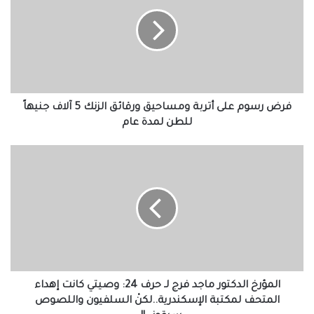
لـ”مانشستر سيتي” أمام أتلتيكو مدريد
على
أتربة
ومساحيق
ورقائق
الزنك
5
آلاف
جنيهاً
فرض رسوم على أتربة ومساحيق ورقائق الزنك 5 آلاف جنيهاً
للطن
للطن لمدة عام
لمدة
عام
المؤرخ
الدكتور
ماجد
فرج
لـ
حرف
24:
وصيتي
كانت
إهداء
المؤرخ الدكتور ماجد فرج لـ حرف 24: وصيتي كانت إهداء
المتحف
المتحف لمكتبة الإسكندرية..لكنْ السلفيون واللصوص
لمكتبة