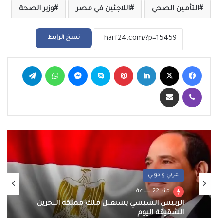
التأمين الصحي
اللاجئين في مصر
وزير الصحة
نسخ الرابط
فيسبوك
‫X
لينكدإن
بينتيريست
سكايب
ماسنجر
واتساب
تيلقرام
ڤايبر
مشاركة عبر البريد
عربي و دولي
منذ 22 ساعة
الرئيس السيسي يستقبل ملك مملكة البحرين
الشقيقة اليوم