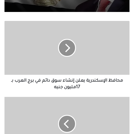
محافظ
الإسكندرية
يعلن
إنشاء
سوق
دائم
في
برج
العرب
بـ
محافظ الإسكندرية يعلن إنشاء سوق دائم في برج العرب بـ
17مليون
17مليون جنيه
جنيه
مليون
متر
مكعب
حصاد
أمطار
سانت