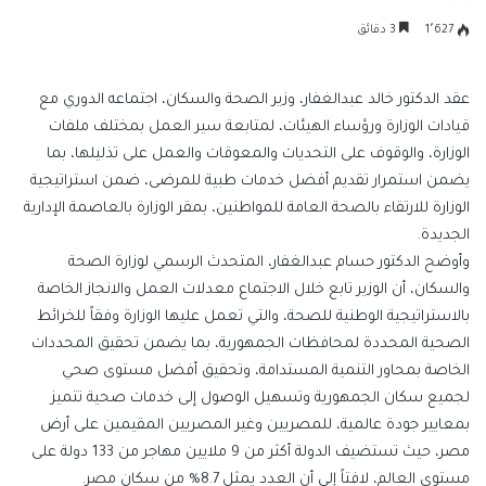
بريدا
1٬627
3 دقائق
إلكترونيا
عقد الدكتور خالد عبدالغفار، وزير الصحة والسكان، اجتماعه الدوري مع
قيادات الوزارة ورؤساء الهيئات، لمتابعة سير العمل بمختلف ملفات
الوزارة، والوقوف على التحديات والمعوقات والعمل على تذليلها، بما
يضمن استمرار تقديم أفضل خدمات طبية للمرضى، ضمن استراتيجية
الوزارة للارتقاء بالصحة العامة للمواطنين، بمقر الوزارة بالعاصمة الإدارية
الجديدة.
وأوضح الدكتور حسام عبدالغفار، المتحدث الرسمي لوزارة الصحة
والسكان، أن الوزير تابع خلال الاجتماع معدلات العمل والانجاز الخاصة
بالاستراتيجية الوطنية للصحة، والتي تعمل عليها الوزارة وفقاً للخرائط
الصحية المحددة لمحافظات الجمهورية، بما يضمن تحقيق المحددات
الخاصة بمحاور التنمية المستدامة، وﺗﺤﻘﻴﻖ أﻓﻀﻞ ﻣﺴﺘﻮى ﺻﺤﻲ
ﻟﺠﻤﻴﻊ ﺳﻜﺎن اﻟﺠﻤﻬﻮرﻳﺔ وتسهيل الوصول إلى خدمات صحية تتميز
بمعايير جودة عالمية، للمصريين وغير المصريين المقيمين على أرض
مصر، حيث تستضيف الدولة أكثر من 9 ملايين مهاجر من 133 دولة على
مستوى العالم، لافتاً إلى أن العدد يمثل 8.7% من سكان مصر.