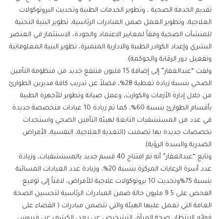
تقديم الخدمة الصحية ، وتطوير الخدمات الطبية وتحديث البروتوكولات
العلاجية، وتطوير العمل ضمن المبادرات الرئاسية، تطوير البنية التحتية
للمنشآت الصحية وفقاً لمعايير الاعتماد والجودة، الاستثمار في العنصر
البشري وإعداد الكوادر الطبية والادارية المتميزة، تطوير البنية المعلوماتية
وتفعيل دور الرقابة والحوكمة).
ولفت “عبدالغفار” إلى إضافة 15 مليون منتفع جديد من منظومة التأمين
الصحي بنسبة زيادة تغطية 28%، فضلاً عن تدريب كافة مديرين الطوارئ
من خلال إدارة الأزمات والكوارث، وعمل صيانة وتطوير للأجهزة الطبية
بأقسام الطوارئ بنسبة 60%، كما تم زيادة 10 عيادات متخصصة جديدة
في عدد من المستشفيات التابعة لهيئة التأمين الصحي واستحداث
تخصصات جديدة بها تضمنت (التغذية العلاجية، النفسية، الأمراض
الصدرية والسدة الرؤية).
وتابع “عبدالغفار” أنه تم افتتاح 40 قسم جديد بالمستشفيات، وزيادة
عدد أسرة الرعايات المركزة بنسبة 20%، وزيادة عدد العيادات المسائية
بنسبة 75%وتحديث 10 بروتوكولات علاجية للأمراض، لافتاً إلى توقيع
الفحص على 9.5 مليون حالة ضمن المبادرات الرئاسية لتحسين الصحة
العامة التي تعمل عليها الهيئة والتي تتضمن مبادرات ( القضاء على
قوائم الانتظار، صحة المرأة، التشخيص عن بعد، الكشف عن فيروس