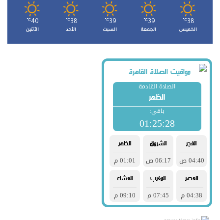
℃
40
℃
38
℃
39
℃
39
℃
38
الخميس
الجمعة
السبت
الأحد
الأثنين