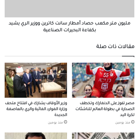
كاترين
ووزير
الري
يشيد
مليون متر مكعب حصاد أمطار سانت كاترين ووزير الري يشيد
بكفاءة
بكفاءة البحيرات الصناعية
البحيرات
الصناعية
مقالات ذات صلة
مصر تفوز على الدنمارك وتخطف
وزير الأوقاف يشارك في افتتاح متحف
الصدارة في بطولة العالم للناشئات
وزارة الموارد المائية والري بالعاصمة
لكرة اليد
الجديدة
منذ يومين
منذ يومين