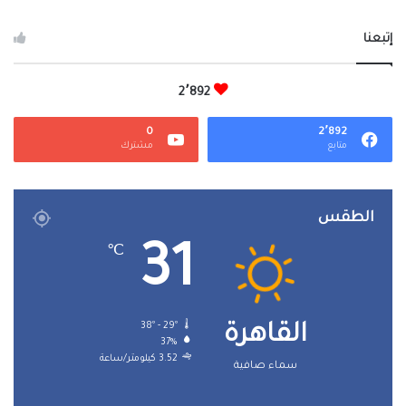
إتبعنا
2٬892
0
2٬892
متابع
مشترك
الطقس
31
℃
38º - 29º
القاهرة
37%
3.52 كيلومتر/ساعة
سماء صافية