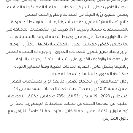
مركز لدعم الباحثين يختص بتقديم المساعدة للباحث ، بداية من البدء في
البحث الخاص به حتى النشر في المجلات العلمية المحلية والعالمية، بما
يضمن تحقيق رؤية الهيئة في استدامة وتطوير البحث العلمي.
وتابع “عبدالغفار” أنه تم زيادة عدد أسرة الرعايات المتوسطة والمركزة
بالمستشفيات بنسبة، وتدريب 391 طبيب من التخصصات المختلفة على
طب الطوارئ، فضلاً عن تفعيل وضبط أنظمة الترصد بالمستشفيات
بما يضمن خفض معدلات العدوى المكتسبة داخلها ، لافتاً إلى توجيه
الوزير بإعداد تقرير شهري لمعدلات العدوى ، والإجراءات المتخذة للعمل
على خفضها والوقوف الفوري على الأسباب لاتخاذ الإجراءات اللازمة
وتلافيها بشكل عاجل، لتقديم الخدمات الطبية وفقاَ لمعايير الجودة
ومكافحة العدوى والسلامة والصحة المهنية.
وقال “عبدالغفار” إن الاجتماع تضمن متابعة الوزير لمستجدات العمل
ضمن حملة “100 يوم صحة”، حيث بلغت الخدمات المقدمة حتى 13
أغسطس 2023 ، 19 مليون و53 ألف و785 خدمة في مختلف التخصصات
الطبية التي تقدمها الحملة في مختلف محافظات الجمهورية، لافتاً إلى
توجيه الوزير بتكثيف عمل الحملة خلال الفترة المقبلة خاصةً بالتزامن مع
دخول المدارس.