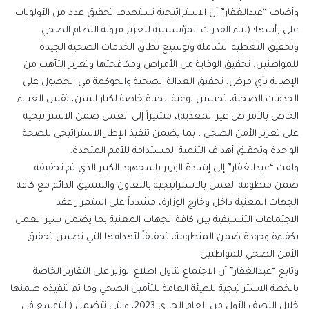
وأضاف “عبدالغفار” أن الاستراتيجية تستهدف تحقيق عدد من الأولويات
على رأسها؛ (بناء القدرات المؤسسية لتعزيز مرونة النظام الصحي
وتحقيق التغطية الشاملة وتوسيع نطاق الخدمات الصحية الجيدة
للمواطنين، تحقيق الوقاية من الأمراض ومكافحتها وتعزيز التأهب من
الإصابة بأي مرض، تحقيق العدالة الصحية والحوكمة في الحصول على
الخدمات الصحية، تحسين نوعية الحياة خاصة لكبار السن، تقليل العبء
الخاص بالأمراض غير المعدية)، مشيراً إلى العمل ضمن الاستراتيجية
على تعزيز الأمن الصحي ، بما يضمن تنفيذ الإطار الاستراتيجي للصحة
الواحدة وتحقيق أهداف التنمية المستدامة للأمم المتحدة.
ولفت “عبدالغفار” إلى إشادة الوزير بالمجهود الكبير الذي تم تحقيقه
ضمن منظومة العمل بالاستراتيجية بالتعاون والتنسيق الدائم مع كافة
الجهات المعنية داخل وخارج الوزارة، مشدداً على استمرار عقد
الاجتماعات التنسيقية بين كافة الجهات المعنية بما يضمن سير العمل
بكفاءة وجودة ضمن المنظومة، تحقيقاً لأهدافها التي تضمن تحقيق
الأمن الصحي للمواطنين.
وتابع “عبدالغفار” أن الاجتماع تناول اطلاع الوزير على التقارير الخاصة
بالخطة الاستراتيجية للهيئة العامة للتأمين الصحي وما تم تنفيذه ضمنها
خلال النصف الأول من العام الجاري 2023، والتي تتضمن ( التوسع في