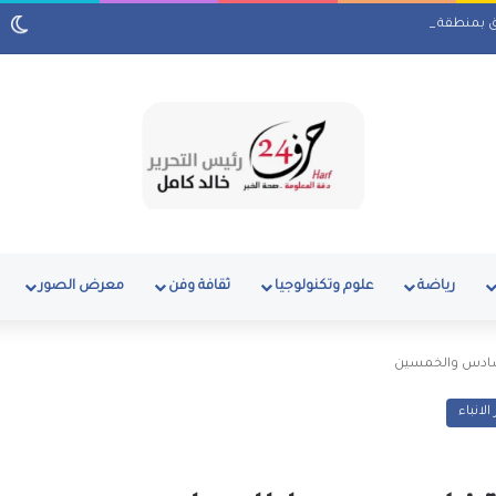
ق بمنطقة رأس البر
رياضة
علوم وتكنولوجيا
ثقافة وفن
معرض الصور
لسادس والخمسين
لانباء