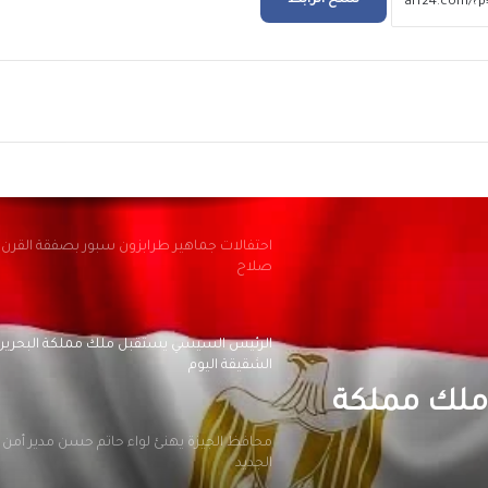
نسخ الرابط
صندوق الإسكان الا
شقة بنظام الإيجار الشهري خلال شهر
ريد
احتفالات جماهير طرابزون سبور بصفقة القرن
صلاح
الرئيس السيسي يستقبل ملك مملكة البحرين
الشقيقة اليوم
محافظ الجيزة يهنئ لواء حاتم حسن مدير أمن ا
الجديد
اتم حسن
الرئيس السيسي يجري اتصالاً هاتفياً مع رئيس 
جمهورية اليونان