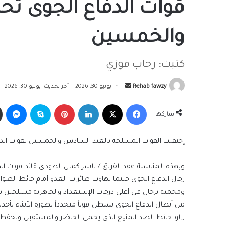
قوات الدفاع الجوى ت
والخمسين
كتبت: رحاب فوزي
أرسل
Rehab fawzy
يونيو 30, 2026
آخر تحديث: يونيو 30, 2026
بريدا
فيسبوك
‫X
لينكدإن
بينتيريست
سكايب
ما
إلكترونيا
شاركها
إحتفلت القوات المسلحة بالعيد السادس والخمسين لقوات الدفاع ال
وبهذه المناسبة عقد الفريق / ياسر كمال الطودى قائد قوات الد
رجال الدفاع الجوى حينما تهاوت طائرات العدو أمام حائط الصو
ومحمية برجال فى أعلى درجات الإستعداد والجاهزية مسلحين بإرا
من أبطال الدفاع الجوى سيظل قوياً متجدداً يطوره الأبناء بأحدث أ
زالوا حائط الصد المنيع الذى يحمى الحاضر والمستقبل ويحفظ لل