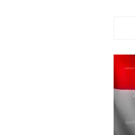
جتماعي يستعد لطرح 15 ألف
 محمد
لجيزة
وزراء