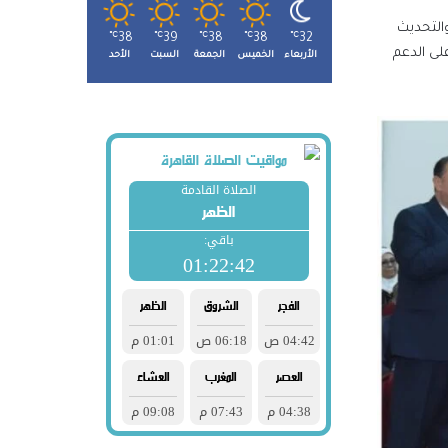
والتحديث
℃
38
℃
39
℃
38
℃
38
℃
32
لى الدعم
الأربعاء
الخميس
الجمعة
السبت
الأحد