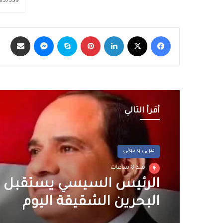
فيسبوك
‫X
لينكدإن
بينتيريست
سكايب
ماسنجر
مشاركة عبر الب
أقرأ التالي
أخبار
منذ 9 ساعات
محافظ الجيزة يهنئ لواء ح
مدير أمن الجيزة الجديد