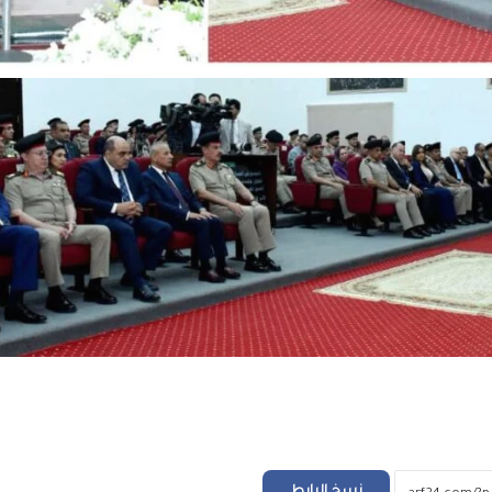
التعليم العالي: انطلاق أعمال المرحلة الأولى ل
الإلكتروني للقبول بالجامعات الحكومية والمعا
للعام الجامعي 2026/2027
بعد ظهور صلاح بقميص النادي.. طرابزون يتص
محركات البحث
بيزيرا يخبر الزمالك برغبته في الانتقال إلى نادي
أهلي دبي الإماراتي
رئيس “التأمينات”: إنجاز وصرف المستحقات لن
92% من الملفات المتأخرة