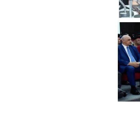
لتنسيق
هد
در
 شباب
حو