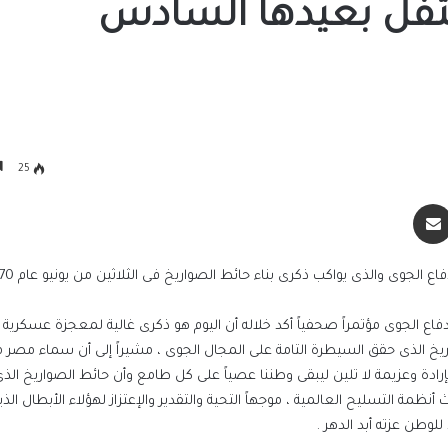
حتفل بعيدها السادس
25
سنجر
مشاركة عبر البريد
جوى والذى يواكب ذكرى بناء حائط الصواريخ فى الثلاثين من يونيو عام 1970م .
فاع الجوى مؤتمراً صحفياً أكد خلاله أن اليوم هو ذكرى غالية لمعجزة عسكري
اريخ الذى حقق السيطرة التامة على المجال الجوى ، مشيراً إلى أن سماء مصر 
دة وعزيمة لا تلين ليبقى وطننا عصياً على كل طامع وأن حائط الصواريخ الذى ب
نظمة التسليح العالمية ، موجهاً التحية والتقدير والإعتزاز لهؤلاء الأبطال الذين
وطن عزته أبد الدهر .