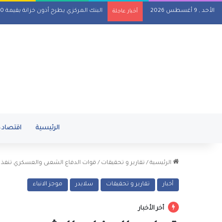
الأحد , 9 أغسطس 2026
البنك المركزي يطرح أذون خزانة بقيمة 110 مليارات جنيه اليوم
أخبار عاجلة
الرئيسية
اقتصاد
الرئيسية
/
تقارير و تحقيقات
/
قوات الدفاع الشعبى والعسكري تنفذ عد
أخبار
تقارير و تحقيقات
سلايدر
موجز الانباء
أخر الأخبار