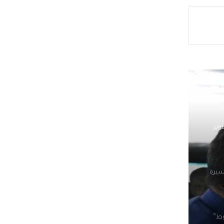
ة قياس
وير
سيرة
وط”
 12 سبتمبر المقبل