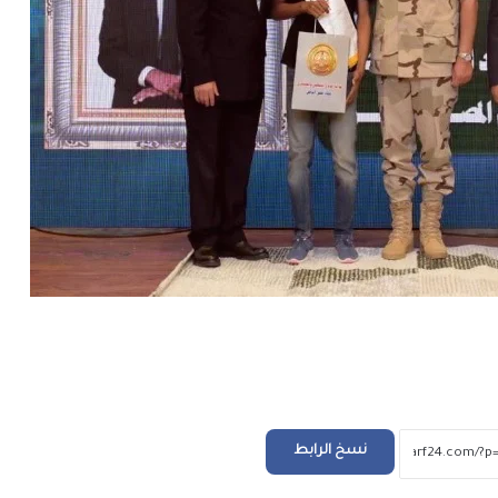
جلست بجوار جثة شقيقها 3 أيام.. وفاة آم
بعد أسابيع من موت شقيقها
229 ألف شكوى وطلب في يوليو.. “مدبولي” يوج
بسرعة الاستجابة لشكاوى المواطنين
أسعار الدولار والعملات العربية والأجنبية مقاب
الجنيه اليوم السبت 8 أغسطس 2026
أسعار الذهب اليوم السبت 8 أغسطس 2026
نسخ الرابط
العثور على جثة طفل في عوامية بالأقصر وتقرير 