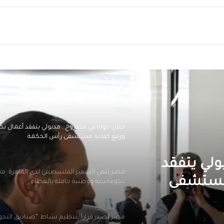
كان يمارس لعبة إلكترونية محظورة
ريد
مصر تجهز لطرح مناقصة عالمية لتوريد أجهز
أحمال الزلازل على المباني
خلال جولة في مطروح.. مدبولي يتفقد أعمال تط
ورفع كفاءة مستشفى رأس الحكمة
مصر تنعي السفير الفلسطيني لدى القاهرة: م
دبلوماسية ووطنية حافلة بالعطاء
ني لدى
مصر تصدر قراراً بتنظيم نشاط “صناديق التح
 ووطنية
التعليم: بدء العام الدراسي الجديد
بالمدارس الحكومية والخاصة