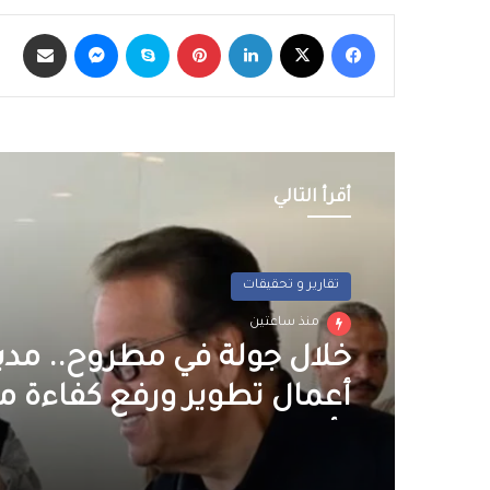
فيسبوك
‫X
لينكدإن
بينتيريست
سكايب
ماسنجر
مشاركة عبر الب
أقرأ التالي
عربي و دولي
منذ ساعتين
مصر تنعي السفير الفلسطي
القاهرة: مسيرة دبلوماسية
حافلة بالعطاء