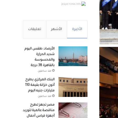
prayer-times.info
الأخيرة
الأشهر
تعليقات
الأرصاد: طقس اليوم
شديد الحرارة
والمحسوسة
بالقاهرة 38 درجة
منذ ساعتين
البنك المركزي يطرح
أذون خزانة بقيمة 110
مليارات جنيه اليوم
منذ ساعتين
مصر تجهز لطرح
مناقصة عالمية لتوريد
أجهزة قياس أحمال