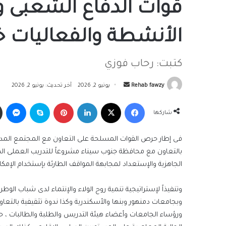
قوات الدفاع الشعبى و
الأنشطة والفعاليات خل
كتبت: رحاب فوزي
أرسل
Rehab fawzy
يونيو 2, 2026
آخر تحديث: يونيو 2, 2026
بريدا
فيسبوك
‫X
لينكدإن
بينتيريست
سكايب
ما
إلكترونيا
شاركها
فى إطار حرص القوات المسلحة على التعاون مع المجتمع المد
بالتعاون مع محافظة جنوب سيناء مشروعاً للتدريب العملى المش
الجاهزية والإستعداد لمجابهة المواقف الطارئة بإستخدام الإمكا
وتنفيذاً لإستراتيجية تنمية روح الولاء والإنتماء لدى شباب الوطن
وبجامعات دمنهور وبنها والأسكندرية وكذا ندوة تثقيفية بالتع
ورؤساء الجامعات وأعضاء هيئة التدريس والطلبة والطالبات ، ح