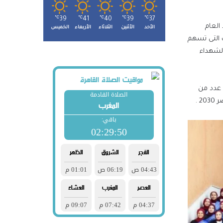
℃
39
℃
41
℃
40
℃
39
℃
37
العام
الأحد
الأثنين
الثلاثاء
الأربعاء
الخميس
ت التى تسهم
الشهداء
 عدد من
 .