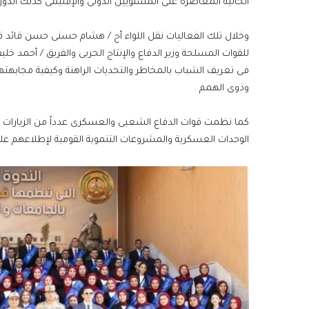
الحالية المعاصرة على المستويين الدولى والإقليمى كذلك الدور 
وخلال تلك الفعاليات نقل اللواء أح / هشام حسنى حسن قائد قو
للقوات المسلحة وزير الدفاع والإنتاج الحربى والفريق / أحمد خ
فى تعريف الشباب بالمخاطر والتحديات الراهنة وكيفية مجابهته
وذوى الهمم .
كما نظمت قوات الدفاع الشعبى والعسكرى عدداً من الزيارات ل
الوحدات العسكرية والمشروعات التنموية القومية لإطلاعهم على 