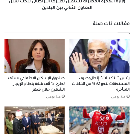
الثنائي
وزيرة الهجرة المصرية تستقبل نظيرها البريطاني لبحث سبل
بين
التعاون الثنائي بين البلدين
البلدين
مقالات ذات صلة
رئيس “التأمينات”: إنجاز وصرف
صندوق الإسكان الاجتماعي يستعد
المستحقات لنحو 92% من الملفات
لطرح 15 ألف شقة بنظام الإيجار
المتأخرة
الشهري خلال شهر
منذ يومين
منذ يومين