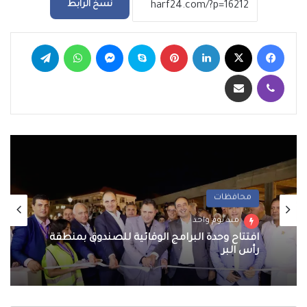
نسخ الرابط
فيسبوك
‫X
لينكدإن
بينتيريست
سكايب
ماسنجر
واتساب
تيلقرام
ڤايبر
مشاركة عبر البريد
محافظات
منذ يوم واحد
افتتاح وحدة البرامج الوقائية للصندوق بمنطقة
رأس البر