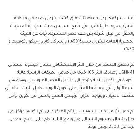
إلكترونيا
أعلنت شركة كايرون Cheiron تحقيق كشف بترولى جديد في منطقة
امتياز جيسوم -طويلة غرب في خليج السويس. حيث تتم إدارة العمليات
بالحقل من قبل شركة بتروجلف مصر المشتركة، نيابة عن الهيئة
المصرية العامة للبترول بنسبة(50%) والشركاء كايرون-بيكو وكوفبيك (
50%).
تم تحقيق الكشف من خلال البئر الاستكشافي شمال جيسوم الشمالى
GNN-11،، وصادف البئر 165 قدمًا من صافي الطبقات الرأسية عالية
الجودة في تكوين النوبة وترجع الى ما قبل العصر الميوسيني وهذه هي
المرة الأولى التي يتم فيها العثور على تكوين النوبة الحامل للزيت الخام في
منطقة الامتياز ، ويتواجد الخزان الرئيسى المنتج بالحقل فى تكوين نوخل.
تم حفر البئر من خلال تسهيلات الإنتاج المبكر والتي تم تركيبها مؤخرًا فى
حقل شمال جيسوم الشمالى وتم وضع البئر بنجاح على الإنتاج بمعدل
يزيد عن 2500 برميل يوميًا.