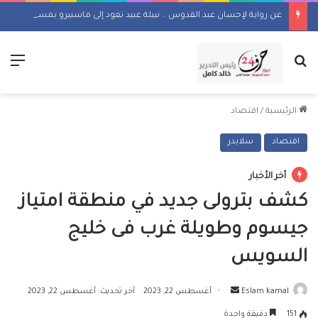
عن رواية لإحسان عبد القدوس .. نبيلة عبيد تعود إلى ماسبيرو بمسلسل إذاعي
بحث عن
الق
الرئيسية
/
اقتصاد
اقتصاد
سلايدر
أخر الأخبار
كشف بترولى جديد في منطقة امتياز
جيسوم وطويلة غرب فى خليج
السويس
أرسل
Eslam kamal
أغسطس 22, 2023
آخر تحديث: أغسطس 22, 2023
بريدا
151
دقيقة واحدة