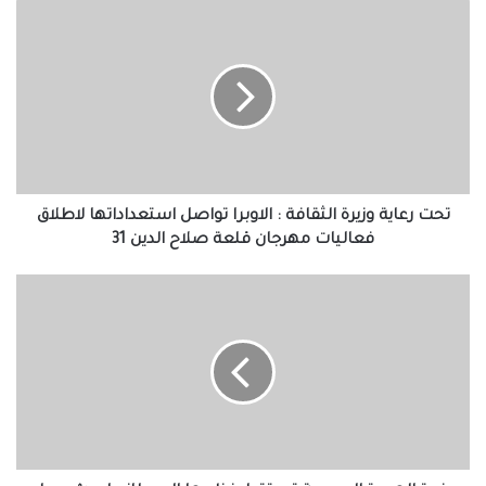
تحت
رعاية
وزيرة
الثقافة
:
الاوبرا
تواصل
استعداداتها
لاطلاق
فعاليات
تحت رعاية وزيرة الثقافة : الاوبرا تواصل استعداداتها لاطلاق
مهرجان
فعاليات مهرجان قلعة صلاح الدين 31
قلعة
صلاح
وزيرة
الدين
الهجرة
31
المصرية
تستقبل
نظيرها
البريطاني
لبحث
سبل
التعاون