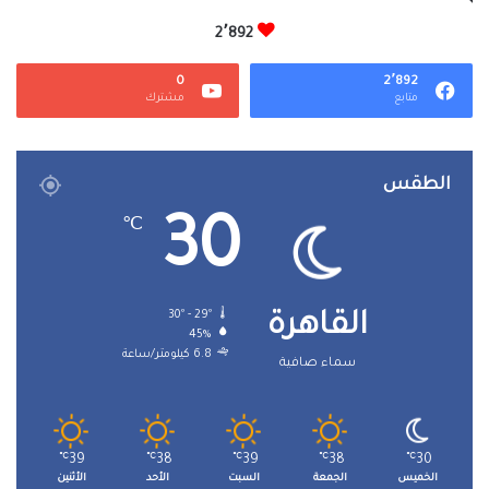
2٬892
0
2٬892
متابع
مشترك
الطقس
30
℃
30º - 29º
القاهرة
45%
6.8 كيلومتر/ساعة
سماء صافية
℃
39
℃
38
℃
39
℃
38
℃
30
الخميس
الجمعة
السبت
الأحد
الأثنين