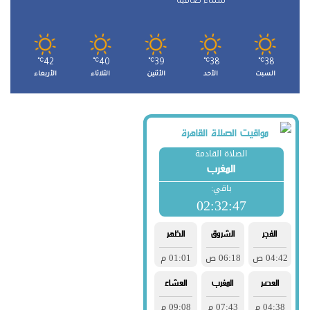
سماء صافية
℃
42
℃
40
℃
39
℃
38
℃
38
السبت
الأحد
الأثنين
الثلاثاء
الأربعاء