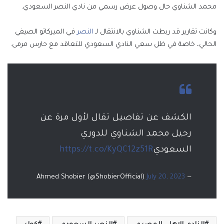
محمد الشناوي حال وصول عرض رسمي من نادي النصر السعودي.
وكانت تقارير قد ربطت الشناوي بالانتقال لـ
النصر
في الميركاتو الصيفي
الحالي، خاصة في ظل سعي النادي السعودي للتعاقد مع حارس مرمى.
الكشف عن تفاصيل تقال لأول مرة عن
رحيل محمد الشناوي للدوري
السعودي
https://t.co/KyQC12z51R
July 20, 2023
— Ahmed Shobier (@ShobierOfficial)