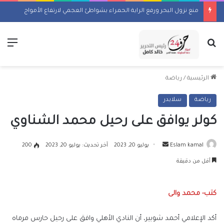
منع نزول البحر ورفع الراية الحمراء بشواطئ العجمي لارتفاع الأمواج
بحث عن
الق
الرئيسية
/
رياضة
رياضة
سلايدر
كولر يوافق على رحيل محمد الشناوي
أرسل
Eslam kamal
يوليو 20, 2023
آخر تحديث: يوليو 20, 2023
200
بريدا
أقل من دقيقة
إلكترونيا
كتب- محمد والى
أكد الإعلامي أحمد شوبير، أن النادي الأهلي وافق على رحيل حارس مرماه