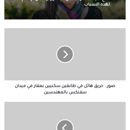
لهذه الاسباب
صور..
حريق
هائل
في
طابقين
سكنيين
بعقار
في
ميدان
سفنكس
صور.. حريق هائل في طابقين سكنيين بعقار في ميدان
بالمهندسين
سفنكس بالمهندسين
إصابة
٥٦
حالة
بسبب
تسرب