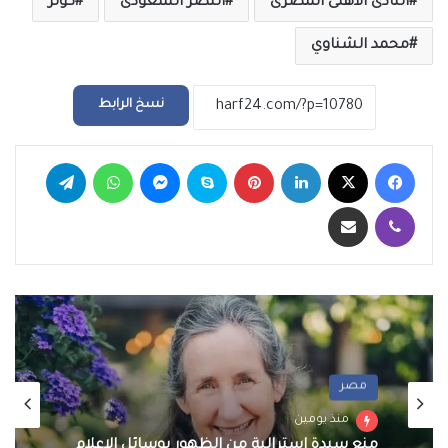
النادى الاهلى المصرى
النصر السعودى
كولر
محمد الشناوي
نسخ الرابط
فيسبوك
‫X
لينكدإن
بينتيريست
سكايب
ماسنجر
واتساب
تيلقرام
ڤايبر
مشاركة عبر البريد
مصر
منذ يومين
منع سيدة استرالية من الظهور بوسائل الإعلام